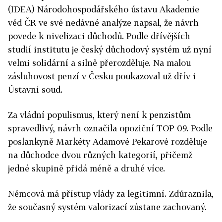
(IDEA) Národohospodářského ústavu Akademie
věd ČR ve své nedávné analýze napsal, že návrh
povede k nivelizaci důchodů. Podle dřívějších
studií institutu je český důchodový systém už nyní
velmi solidární a silně přerozděluje. Na malou
zásluhovost penzí v Česku poukazoval už dřív i
Ústavní soud.
Za vládní populismus, který není k penzistům
spravedlivý, návrh označila opoziční TOP 09. Podle
poslankyně Markéty Adamové Pekarové rozděluje
na důchodce dvou různých kategorií, přičemž
jedné skupině přidá méně a druhé více.
Němcová má přístup vlády za legitimní. Zdůraznila,
že současný systém valorizací zůstane zachovaný.