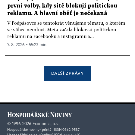
první volby, kdy sítě blokují politickou
reklamu. A hlavní oběť je nečekaná
V Podpásovce se tentokrát věnujeme tématu, o kterém
se vůbec nemluví. Meta začala blokovat politickou
reklamu na Facebooku a Instagramu a...
7. 8. 2026 ▪ 55:23 min.
DALŠÍ ZPRÁVY
©
1996-2026
Economia, a.s.
Hospodářské noviny (print) ISSN 0862-9587