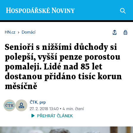
HN.cz
›
Domácí
Senioři s nižšími důchody si
polepší, vyšší penze porostou
pomaleji. Lidé nad 85 let
dostanou přidáno tisíc korun
měsíčně
ČTK
prp
,
27. 2. 2018 13:40 ▪ 4 min. čtení
PŘEHRÁT ČLÁNEK