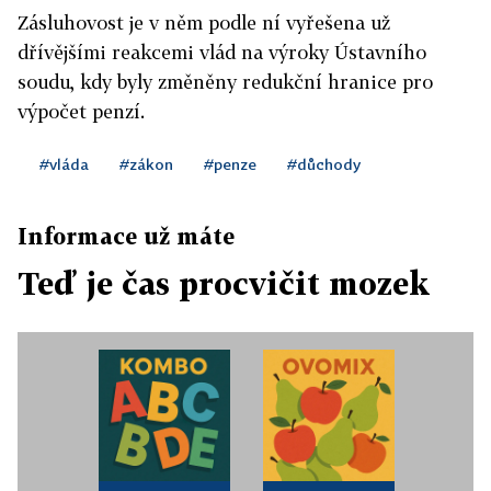
Zásluhovost je v něm podle ní vyřešena už
dřívějšími reakcemi vlád na výroky Ústavního
soudu, kdy byly změněny redukční hranice pro
výpočet penzí.
#vláda
#zákon
#penze
#důchody
Informace už máte
Teď je čas procvičit mozek