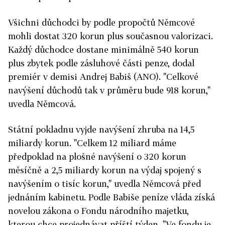
Všichni důchodci by podle propočtů Němcové
mohli dostat 320 korun plus současnou valorizaci.
Každý důchodce dostane minimálně 540 korun
plus zbytek podle zásluhové části penze, dodal
premiér v demisi Andrej Babiš (ANO). "Celkové
navýšení důchodů tak v průměru bude 918 korun,"
uvedla Němcová.
Státní pokladnu vyjde navýšení zhruba na 14,5
miliardy korun. "Celkem 12 miliard máme
předpoklad na plošné navýšení o 320 korun
měsíčně a 2,5 miliardy korun na výdaj spojený s
navýšením o tisíc korun," uvedla Němcová před
jednáním kabinetu. Podle Babiše peníze vláda získá
novelou zákona o Fondu národního majetku,
kterou chce projednávat příští týden. "Ve fondu je