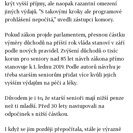
krýt vyšší příjmy, ale naopak razantní omezení
jiných výdajů. "S takovými kroky ale programové
prohlášení nepočítá," uvedli zástupci komory.
Pokud zákon projde parlamentem, přesnou částku
výměry důchodů na příští rok vláda stanoví v září
podle nových pravidel. Zvýšení důchodů o tisíc
korun pro seniory nad 85 let návrh zákona přímo
stanovuje k 1. lednu 2019. Podle autorů návrhu je
třeba starším seniorům přidat více kvůli jejich
vyšším výdajům na péči a léky.
Důvodem je i to, že starší senioři mají nižší penze
než ti mladší. Před 30 lety nastupovali na
odpočinek s nižší částkou.
I když se jim později přepočítala, stále je výrazně