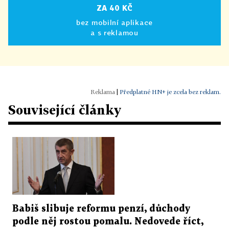
ZA 40 KČ
bez mobilní aplikace
a s reklamou
|
Předplatné HN+ je zcela bez reklam.
Související články
Babiš slibuje reformu penzí, důchody
podle něj rostou pomalu. Nedovede říct,