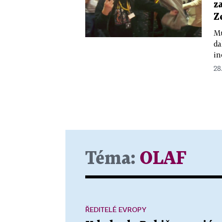
z
Z
Mu
da
in
28.
Téma:
OLAF
ŘEDITELÉ EVROPY