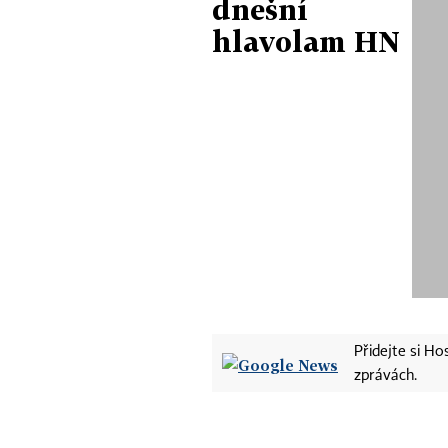
dnešní
hlavolam HN
Přidejte si H
zprávách.