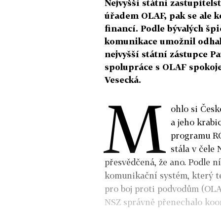
Nejvyšší státní zastupitels
úřadem OLAF, pak se ale k
financí. Podle bývalých šp
komunikace umožnil odhal
nejvyšší státní zástupce P
spolupráce s OLAF spokoje
Vesecká.
M
ohlo si Česk
a jeho krabi
programu RO
stála v čele 
přesvědčená, že ano. Podle 
komunikační systém, který 
pro boj proti podvodům (OLAF
NSZ správně přenechalo koor