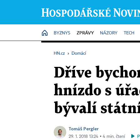
ZPRÁVY
HOME
BYZNYS
NÁZORY
TECH
HN.cz
›
Domácí
Dříve bycho
hnízdo s úřa
bývalí státn
Tomáš Pergler
P
29. 1. 2018 13:24 ▪ 4 min. čtení