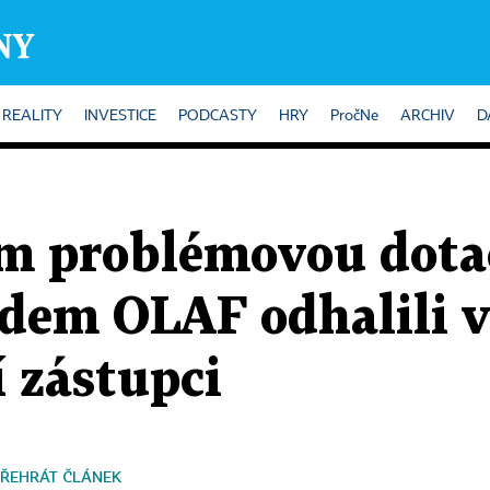
REALITY
INVESTICE
PODCASTY
HRY
PročNe
ARCHIV
D
m problémovou dotac
dem OLAF odhalili v
í zástupci
ŘEHRÁT ČLÁNEK