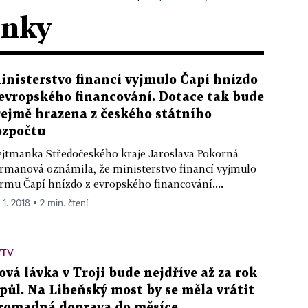
ánky
inisterstvo financí vyjmulo Čapí hnízdo
 evropského financování. Dotace tak bude
řejmě hrazena z českého státního
ozpočtu
jtmanka Středočeského kraje Jaroslava Pokorná
rmanová oznámila, že ministerstvo financí vyjmulo
rmu Čapí hnízdo z evropského financování....
 1. 2018 ▪ 2 min. čtení
VTV
ová lávka v Troji bude nejdříve až za rok
 půl. Na Libeňský most by se měla vrátit
romadná doprava do měsíce