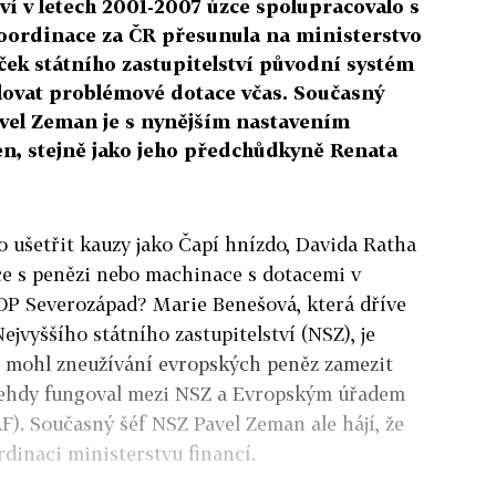
tví v letech 2001-2007 úzce spolupracovalo s
oordinace za ČR přesunula na ministerstvo
iček státního zastupitelství původní systém
ovat problémové dotace včas. Současný
avel Zeman je s nynějším nastavením
n, stejně jako jeho předchůdkyně Renata
o ušetřit kauzy jako Čapí hnízdo, Davida Ratha
ce s penězi nebo machinace s dotacemi v
P Severozápad? Marie Benešová, která dříve
Nejvyššího státního zastupitelství (NSZ), je
ní mohl zneužívání evropských peněz zamezit
tehdy fungoval mezi NSZ a Evropským úřadem
). Současný šéf NSZ Pavel Zeman ale hájí, že
dinaci ministerstvu financí.