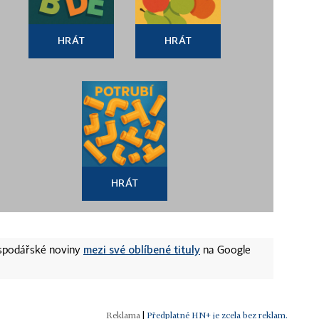
HRÁT
HRÁT
HRÁT
mezi své oblíbené tituly
ospodářské noviny
na Google
|
Předplatné HN+ je zcela bez reklam.