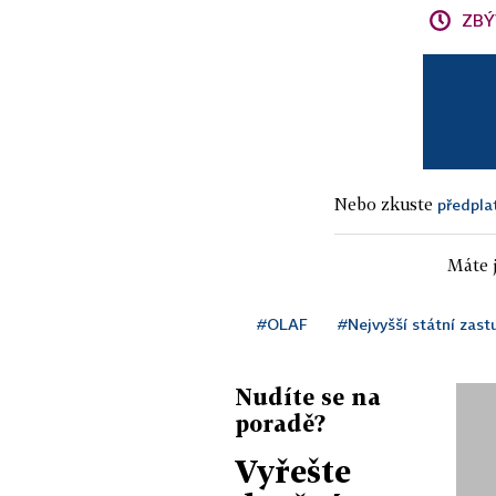
ZBÝ
Nebo zkuste
předpla
Máte j
#OLAF
#Nejvyšší státní zastu
Nudíte se na
poradě?
Vyřešte