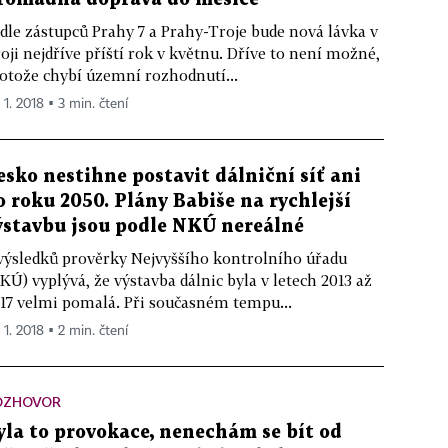
dle zástupců Prahy 7 a Prahy-Troje bude nová lávka v
oji nejdříve příští rok v květnu. Dříve to není možné,
otože chybí územní rozhodnutí...
 1. 2018 ▪ 3 min. čtení
esko nestihne postavit dálniční síť ani
o roku 2050. Plány Babiše na rychlejší
ýstavbu jsou podle NKÚ nereálné
výsledků prověrky Nejvyššího kontrolního úřadu
KÚ) vyplývá, že výstavba dálnic byla v letech 2013 až
17 velmi pomalá. Při současném tempu...
 1. 2018 ▪ 2 min. čtení
OZHOVOR
yla to provokace, nenechám se bít od