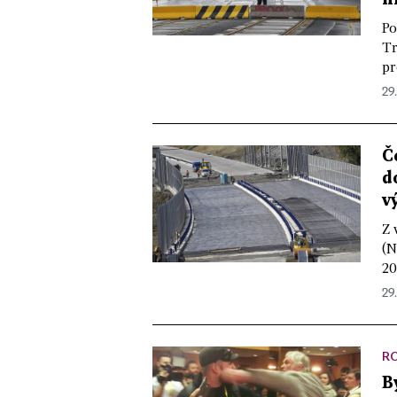
Po
Tr
pr
29.
Č
d
v
Z 
(N
20
29.
R
B