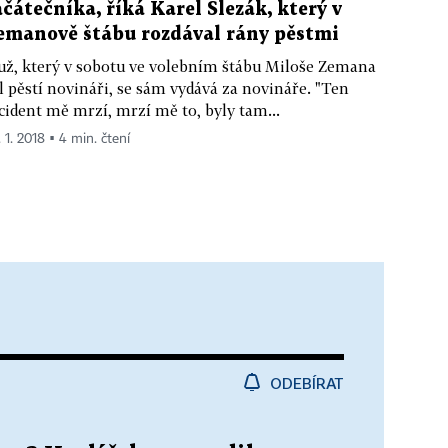
ačátečníka, říká Karel Slezák, který v
emanově štábu rozdával rány pěstmi
ž, který v sobotu ve volebním štábu Miloše Zemana
l pěstí novináři, se sám vydává za novináře. "Ten
cident mě mrzí, mrzí mě to, byly tam...
 1. 2018 ▪ 4 min. čtení
ODEBÍRAT