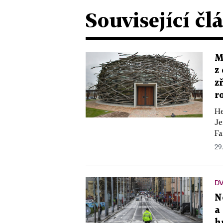
Související čl
M
z
z
r
He
Je
Fa
29.
D
N
a
h