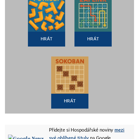
HRÁT
HRÁT
HRÁT
mezi
Přidejte si Hospodářské noviny
své oblíbené tituly
na Google