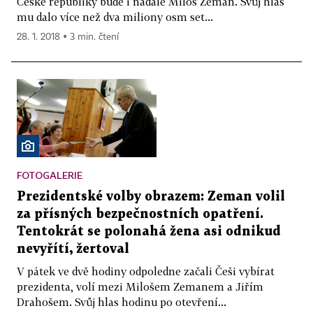
České republiky bude i nadále Miloš Zeman. Svůj hlas
mu dalo více než dva miliony osm set...
28. 1. 2018 ▪ 3 min. čtení
FOTOGALERIE
Prezidentské volby obrazem: Zeman volil
za přísných bezpečnostních opatření.
Tentokrát se polonahá žena asi odnikud
nevyřítí, žertoval
V pátek ve dvě hodiny odpoledne začali Češi vybírat
prezidenta, volí mezi Milošem Zemanem a Jiřím
Drahošem. Svůj hlas hodinu po otevření...