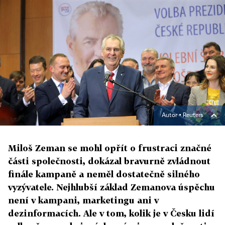
Autor ▪
Reuters
Miloš Zeman se mohl opřít o frustraci značné
části společnosti, dokázal bravurně zvládnout
finále kampaně a neměl dostatečně silného
vyzývatele. Nejhlubší základ Zemanova úspěchu
není v kampani, marketingu ani v
dezinformacích. Ale v tom, kolik je v Česku lidí