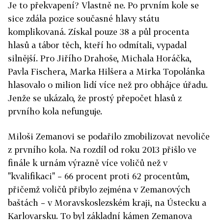
Je to překvapení? Vlastně ne. Po prvním kole se
sice zdála pozice současné hlavy státu
komplikovaná. Získal pouze 38 a půl procenta
hlasů a tábor těch, kteří ho odmítali, vypadal
silnější. Pro Jiřího Drahoše, Michala Horáčka,
Pavla Fischera, Marka Hilšera a Mirka Topolánka
hlasovalo o milion lidí více než pro obhájce úřadu.
Jenže se ukázalo, že prostý přepočet hlasů z
prvního kola nefunguje.
Miloši Zemanovi se podařilo zmobilizovat nevoliče
z prvního kola. Na rozdíl od roku 2013 přišlo ve
finále k urnám výrazně více voličů než v
"kvalifikaci" – 66 procent proti 62 procentům,
přičemž voličů přibylo zejména v Zemanových
baštách – v Moravskoslezském kraji, na Ústecku a
Karlovarsku. To byl základní kámen Zemanova