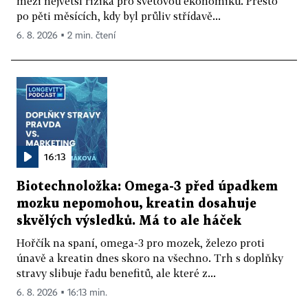
mezi největší rizika pro světovou ekonomiku. Přesto
po pěti měsících, kdy byl průliv střídavě...
6. 8. 2026 ▪ 2 min. čtení
16:13
Biotechnoložka: Omega-3 před úpadkem
mozku nepomohou, kreatin dosahuje
skvělých výsledků. Má to ale háček
Hořčík na spaní, omega-3 pro mozek, železo proti
únavě a kreatin dnes skoro na všechno. Trh s doplňky
stravy slibuje řadu benefitů, ale které z...
6. 8. 2026 ▪ 16:13 min.