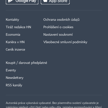
Kontakty
Ochrana osobních údajů
Tiráž redakce HN
Prohlášení o cookies
Economia
Nastavení soukromí
Kariéra v HN
Všeobecné smluvní podmínky
Ceník inzerce
Koupit / darovat předplatné
Eventy
×
Newslettery
RSS kanály
Autorská práva vykonává vydavatel. Bez písemného svolení vydavatele je
zakázáno jakékoli užití částí nebo celku díla, zejména rozmnožování a šíření