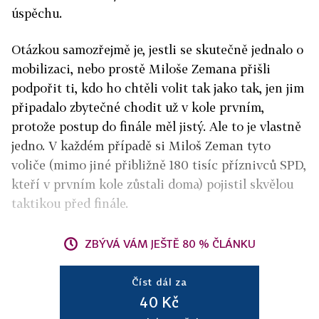
úspěchu.
Otázkou samozřejmě je, jestli se skutečně jednalo o
mobilizaci, nebo prostě Miloše Zemana přišli
podpořit ti, kdo ho chtěli volit tak jako tak, jen jim
připadalo zbytečné chodit už v kole prvním,
protože postup do finále měl jistý. Ale to je vlastně
jedno. V každém případě si Miloš Zeman tyto
voliče (mimo jiné přibližně 180 tisíc příznivců SPD,
kteří v prvním kole zůstali doma) pojistil skvělou
taktikou před finále.
ZBÝVÁ VÁM JEŠTĚ 80 % ČLÁNKU
Číst dál za
40 Kč