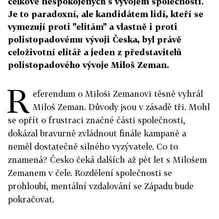
celkově nespokojených s vývojem společnosti.
Je to paradoxní, ale kandidátem lidí, kteří se
vymezují proti "elitám" a vlastně i proti
polistopadovému vývoji Česka, byl právě
celoživotní elitář a jeden z představitelů
polistopadového vývoje Miloš Zeman.
R
eferendum o Miloši Zemanovi těsně vyhrál
Miloš Zeman. Důvody jsou v zásadě tři. Mohl
se opřít o frustraci značné části společnosti,
dokázal bravurně zvládnout finále kampaně a
neměl dostatečně silného vyzývatele. Co to
znamená? Česko čeká dalších až pět let s Milošem
Zemanem v čele. Rozdělení společnosti se
prohloubí, mentální vzdalování se Západu bude
pokračovat.