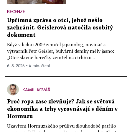
RECENZE
Upřímná zpráva o otci, jehož nešlo
zachránit. Geislerová natočila osobitý
dokument
Když v lednu 2009 zemřel japanolog, novinář a
výtvarník Petr Geisler, bulvární deníky měly jasno:
„Otec slavné herečky zemřel na cirhózu...
6. 8. 2026 ▪ 4 min. čtení
KAMIL KOVÁŘ
Proč ropa zase zlevňuje? Jak se světová
ekonomika a trhy vyrovnávají s děním v
Hormuzu
Uzavření Hormuzského průlivu dlouhodobě patřilo