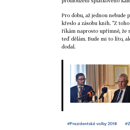
prodloužení splátkového kal
Pro dobu, až jednou nebude 
křeslo a zásobu knih. "Z toho 
říkám naprosto upřímně, že 
teď dělám. Bude mi to líto, al
dodal.
#Prezidentské volby 2018
#Z