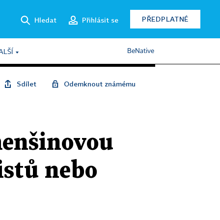
PŘEDPLATNÉ
Hledat
Přihlásit se
BeNative
ALŠÍ
Sdílet
Odemknout známému
menšinovou
istů nebo