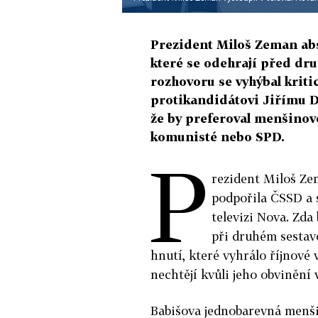
Prezident Miloš Zeman abso
které se odehrají před dr
rozhovoru se vyhýbal krit
protikandidátovi Jiřímu Dr
že by preferoval menšinov
komunisté nebo SPD.
P
rezident Miloš Ze
podpořila ČSSD a s
televizi Nova. Zd
při druhém sestavo
hnutí, které vyhrálo říjnové 
nechtějí kvůli jeho obvinění
Babišova jednobarevná menšin