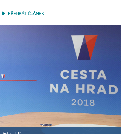
PŘEHRÁT ČLÁNEK
.
Autor ▪
ČTK