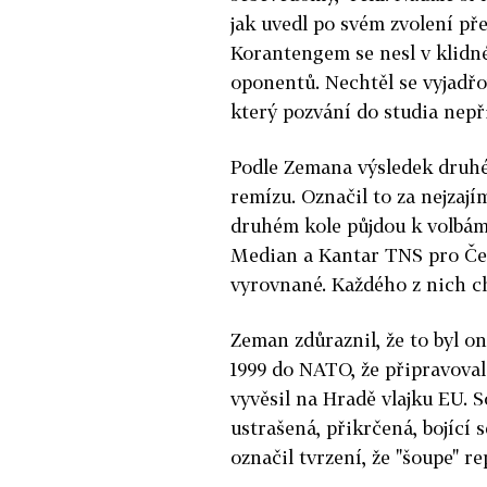
jak uvedl po svém zvolení př
Korantengem se nesl v klidn
oponentů. Nechtěl se vyjadř
který pozvání do studia nepři
Podle Zemana výsledek druhé
remízu. Označil to za nejzajím
druhém kole půjdou k volbám
Median a Kantar TNS pro Čes
vyrovnané. Každého z nich ch
Zeman zdůraznil, že to byl o
1999 do NATO, že připravoval
vyvěsil na Hradě vlajku EU. S
ustrašená, přikrčená, bojící 
označil tvrzení, že "šoupe" r