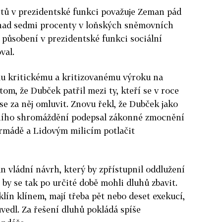
tů v prezidentské funkci považuje Zeman pád
nad sedmi procenty v loňských sněmovních
působení v prezidentské funkci sociální
val.
u kritickému a kritizovanému výroku na
om, že Dubček patřil mezi ty, kteří se v roce
se za něj omluvit. Znovu řekl, že Dubček jako
lního shromáždění podepsal zákonné zmocnění
rmádě a Lidovým milicím potlačit
 vládní návrh, který by zpřístupnil oddlužení
 by se tak po určité době mohli dluhů zbavit.
 klín klínem, mají třeba pět nebo deset exekucí,
uvedl. Za řešení dluhů pokládá spíše