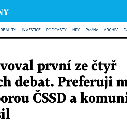
REALITY
INVESTICE
PODCASTY
HRY
PročNe
ARCHIV
D
oval první ze čtyř
ch debat. Preferuji 
porou ČSSD a komun
il