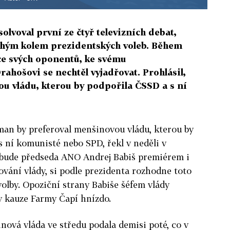
lvoval první ze čtyř televizních debat,
uhým kolem prezidentských voleb. Během
ice svých oponentů, ke svému
ahošovi se nechtěl vyjadřovat. Prohlásil,
ou vládu, kterou by podpořila ČSSD a s ní
man by preferoval menšinovou vládu, kterou by
 ní komunisté nebo SPD, řekl v neděli v
a bude předseda ANO Andrej Babiš premiérem i
vání vlády, si podle prezidenta rozhodne toto
volby. Opoziční strany Babiše šéfem vlády
 v kauze Farmy Čapí hnízdo.
ová vláda ve středu podala demisi poté, co v