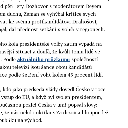
ed pěti lety. Rozhovor s moderátorem Reyem
ém duchu, Zeman se vyhýbal kritice svých
ovat ke svému protikandidátovi Drahošovi,
jal, dal přednost setkání s voliči v regionech.
ho kola prezidentské volby zatím vypadá na
avější situaci a doufá, že kvůli tomu lidé ve
. Podle
aktuálního průzkumu
společností
kou televizi jsou šance obou kandidátů
ce podle šetření volit kolem 45 procent lidí.
n, kdo jako předseda vlády dovedl Česko v roce
 vstup do EU, a když byl zvolen prezidentem,
oučasnou pozici Česka v unii popsal slovy:
se, že nás někdo okřikne. Za drzou a hloupou lež
epubliku na východ.