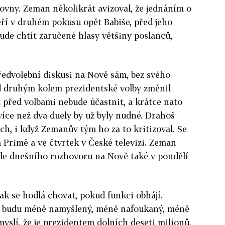
ovny. Zeman několikrát avizoval, že jednáním o
ří v druhém pokusu opět Babiše, před jeho
de chtít zaručené hlasy většiny poslanců,
ředvolební diskusi na Nově sám, bez svého
d druhým kolem prezidentské volby změnil
t před volbami nebude účastnit, a krátce nato
více než dva duely by už byly nudné. Drahoš
ách, i když Zemanův tým ho za to kritizoval. Se
 Primě a ve čtvrtek v České televizi. Zeman
e dnešního rozhovoru na Nově také v pondělí
ak se hodlá chovat, pokud funkci obhájí.
už budu méně namyšlený, méně nafoukaný, méně
myslí, že je prezidentem dolních deseti milionů,