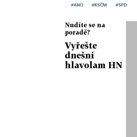
#ANO
#KSČM
#SPD
Nudíte se na
poradě?
Vyřešte
dnešní
hlavolam HN