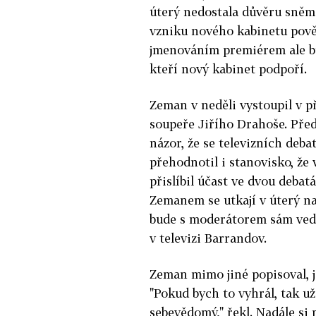
úterý nedostala důvěru sněm
vzniku nového kabinetu pově
jmenováním premiérem ale bu
kteří nový kabinet podpoří.
Zeman v neděli vystoupil v p
soupeře Jiřího Drahoše. Pře
názor, že se televizních deba
přehodnotil i stanovisko, že 
přislíbil účast ve dvou debat
Zemanem se utkají v úterý na
bude s moderátorem sám vedl
v televizi Barrandov.
Zeman mimo jiné popisoval, j
"Pokud bych to vyhrál, tak 
sebevědomý," řekl. Nadále si 