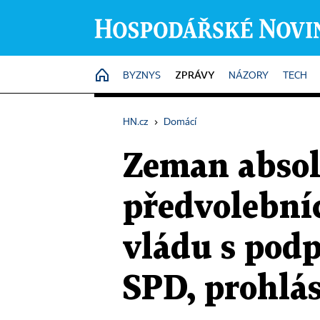
ZPRÁVY
HOME
BYZNYS
NÁZORY
TECH
HN.cz
›
Domácí
Zeman absolv
předvolební
vládu s pod
SPD, prohlás