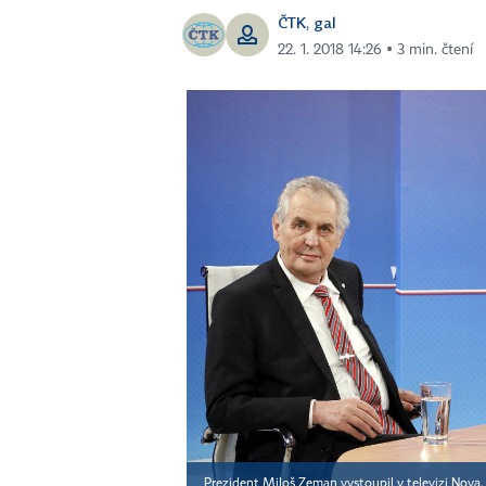
ČTK
gal
,
22. 1. 2018 14:26 ▪ 3 min. čtení
Prezident Miloš Zeman vystoupil v televizi Nova