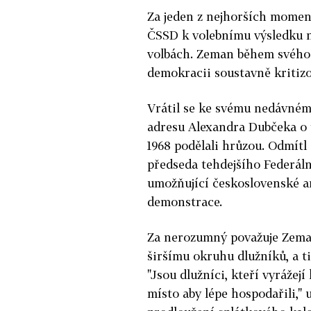
Za jeden z nejhorších momen
ČSSD k volebnímu výsledku 
volbách. Zeman během svého 
demokracii soustavně kritizo
Vrátil se ke svému nedávném
adresu Alexandra Dubčeka o t
1968 podělali hrůzou. Odmítl 
předseda tehdejšího Federá
umožňující československé a
demonstrace.
Za nerozumný považuje Zeman
širšímu okruhu dlužníků, a ti
"Jsou dlužníci, kteří vyrážejí
místo aby lépe hospodařili," 