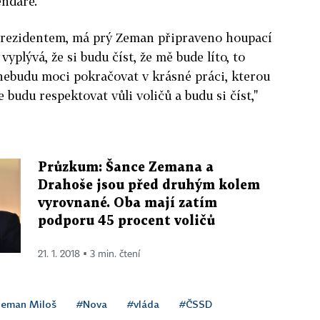
endáře.
prezidentem, má prý Zeman připraveno houpací
vyplývá, že si budu číst, že mě bude líto, to
nebudu moci pokračovat v krásné práci, kterou
e budu respektovat vůli voličů a budu si číst,"
Průzkum: Šance Zemana a
Drahoše jsou před druhým kolem
vyrovnané. Oba mají zatím
podporu 45 procent voličů
21. 1. 2018 ▪ 3 min. čtení
eman Miloš
#Nova
#vláda
#ČSSD