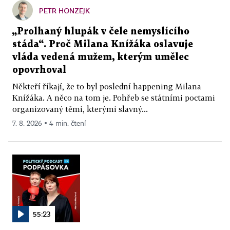
PETR HONZEJK
„Prolhaný hlupák v čele nemyslícího
stáda“. Proč Milana Knížáka oslavuje
vláda vedená mužem, kterým umělec
opovrhoval
Někteří říkají, že to byl poslední happening Milana
Knížáka. A něco na tom je. Pohřeb se státními poctami
organizovaný těmi, kterými slavný...
7. 8. 2026 ▪ 4 min. čtení
55:23