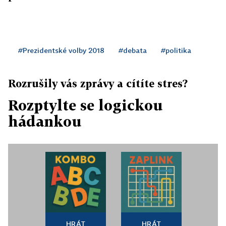
#Prezidentské volby 2018
#debata
#politika
Rozrušily vás zprávy a cítíte stres?
Rozptylte se logickou
hádankou
HRÁT
HRÁT