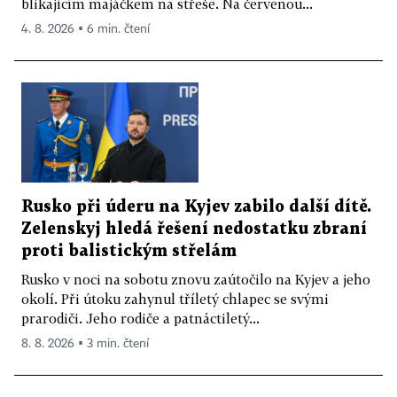
blikajícím majáčkem na střeše. Na červenou...
4. 8. 2026 ▪ 6 min. čtení
Rusko při úderu na Kyjev zabilo další dítě.
Zelenskyj hledá řešení nedostatku zbraní
proti balistickým střelám
Rusko v noci na sobotu znovu zaútočilo na Kyjev a jeho
okolí. Při útoku zahynul tříletý chlapec se svými
prarodiči. Jeho rodiče a patnáctiletý...
8. 8. 2026 ▪ 3 min. čtení