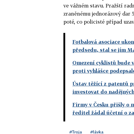
ve vážném stavu. Pražští rad
zraněnému jednorázový dar 
poté, co policisté případ uza
Fotbalová asociace ukon
předsedu, stal se jím M
Omezení cyklistů bude v 
proti vyhlášce podepsalo
Ústav těžící z patentů p
investovat do nadějnýc
Firmy v Česku přišly o 
ředitel žádal účetní o z
#Troja
#lávka