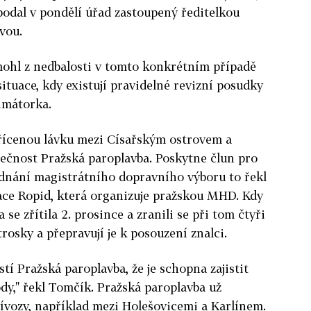
odal v pondělí úřad zastoupený ředitelkou
vou.
 mohl z nedbalosti v tomto konkrétním případě
 situace, kdy existují pravidelné revizní posudky
rimátorka.
zřícenou lávku mezi Císařským ostrovem a
olečnost Pražská paroplavba. Poskytne člun pro
ednání magistrátního dopravního výboru to řekl
ace Ropid, která organizuje pražskou MHD. Kdy
a se zřítila 2. prosince a zranili se při tom čtyři
trosky a přepravují je k posouzení znalci.
í Pražská paroplavba, že je schopna zajistit
dy," řekl Tomčík. Pražská paroplavba už
ívozy, například mezi Holešovicemi a Karlínem.