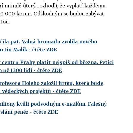
ní minulé úterý rozhodli, že vyplatí každému
50 000 korun. Odškodným se budou zabývat
vřou.
čila pat. Valná hromada zvolila nového
artin Malík
- čtěte ZDE
centru Prahy platit nejspíš od března. Petici
 už 1300 lidí
- čtěte ZDE
rofesora Holého založil firmu, která bude
h vědeckých projektů
- čtěte ZDE
miliony kvůli podvodným e-mailům. Falešný
aslání peněz
- čtěte ZDE