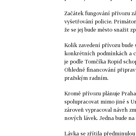
Začátek fungování přívozu záv
vyšetřování policie. Primáto
že se jej bude město snažit z
Kolik zavedení přívozu bude 
konkrétních podmínkách a cen
je podle Tomčíka Ropid scho
Ohledně financování připravu
pražským radním.
Kromě přívozu plánuje Praha 
spolupracovat mimo jiné s Un
zároveň vypracoval návrh z
nových lávek. Jedna bude na 
Lávka se zřítila předminulou