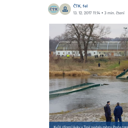
ČTK
fel
,
13. 12. 2017 11:14 ▪ 3 min. čtení
Kvůli zřícení lávky v Troji podalo město Praha t