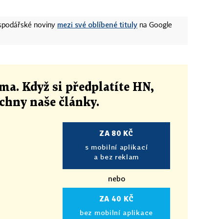
mezi své oblíbené tituly
ospodářské noviny
na Google
ma. Když si předplatíte HN,
echny naše články
.
ZA 80 KČ
s mobilní aplikací
a bez reklam
nebo
ZA 40 KČ
bez mobilní aplikace