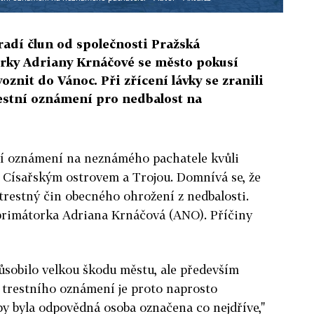
radí člun od společnosti Pražská
orky Adriany Krnáčové se město pokusí
oznit do Vánoc. Při zřícení lávky se zranili
restní oznámení pro nedbalost na
ní oznámení na neznámého pachatele kvůli
i Císařským ostrovem a Trojou. Domnívá se, že
trestný čin obecného ohrožení z nedbalosti.
 primátorka Adriana Krnáčová (ANO). Příčiny
ůsobilo velkou škodu městu, ale především
í trestního oznámení je proto naprosto
by byla odpovědná osoba označena co nejdříve,"