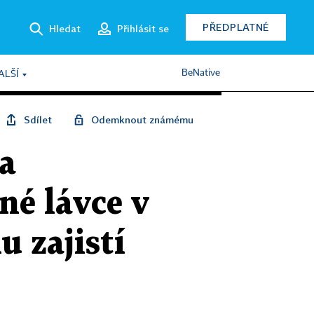
PŘEDPLATNÉ
Hledat
Přihlásit se
BeNative
ALŠÍ
Sdílet
Odemknout známému
a
né lávce v
u zajistí