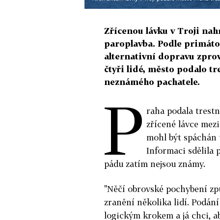
Zřícenou lávku v Troji nah
paroplavba. Podle primát
alternativní dopravu zprov
čtyři lidé, město podalo t
neznámého pachatele.
P
raha podala trest
zřícené lávce mez
mohl být spáchán 
Informaci sdělila
pádu zatím nejsou známy.
"Něčí obrovské pochybení zp
zranění několika lidí. Podán
logickým krokem a já chci, a