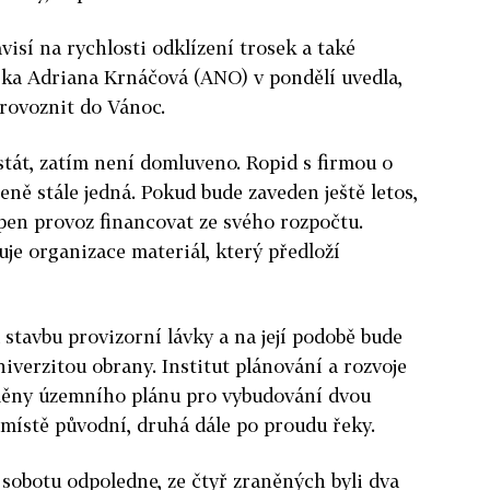
isí na rychlosti odklízení trosek a také
rka Adriana Krnáčová (ANO) v pondělí uvedla,
provoznit do Vánoc.
stát, zatím není domluveno. Ropid s firmou o
ě stále jedná. Pokud bude zaveden ještě letos,
pen provoz financovat ze svého rozpočtu.
je organizace materiál, který předloží
stavbu provizorní lávky a na její podobě bude
iverzitou obrany. Institut plánování a rozvoje
měny územního plánu pro vybudování dvou
místě původní, druhá dále po proudu řeky.
 sobotu odpoledne, ze čtyř zraněných byli dva