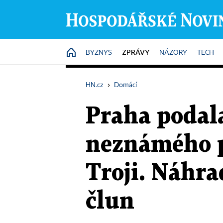
ZPRÁVY
HOME
BYZNYS
NÁZORY
TECH
HN.cz
›
Domácí
Praha podal
neznámého pa
Troji. Náhra
člun