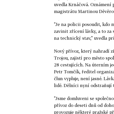
uvedla Krnáčová. Oznámení p
magistrátu Martinou Děvěro
"Je na policii posoudit, kdo
zavinit zřícení lávky, a to za
na technický stav," uvedla p
Nový přívoz, který nahradí 
Trojou, zajistí pro město sp
28 cestujících. Na úterním j
Petr Tomčík, ředitel organiz
člun vypluje, není jasné. Lávk
lidé. Dělníci nyní odstraňují 
"Jsme domluveni se společnost
přívoz do deseti dnů od doho
provozuje některé pražské př