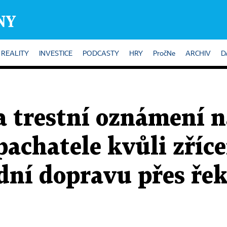
REALITY
INVESTICE
PODCASTY
HRY
PročNe
ARCHIV
D
a trestní oznámení n
chatele kvůli zříce
dní dopravu přes řek