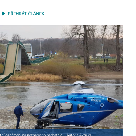
PŘEHRÁT ČLÁNEK
restní oznámení na neznámého pachatele.
Autor ▪
Aktu.cz