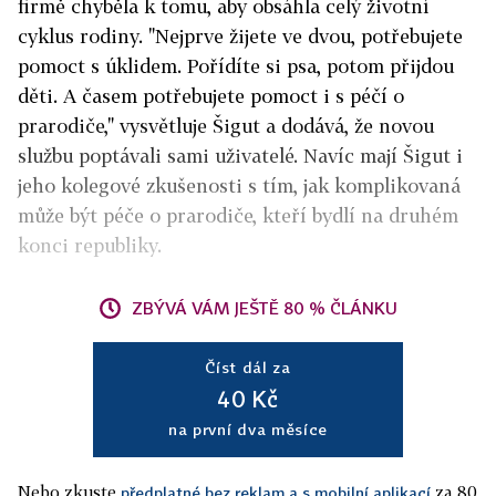
firmě chyběla k tomu, aby obsáhla celý životní
cyklus rodiny. "Nejprve žijete ve dvou, potřebujete
pomoct s úklidem. Pořídíte si psa, potom přijdou
děti. A časem potřebujete pomoct i s péčí o
prarodiče," vysvětluje Šigut a dodává, že novou
službu poptávali sami uživatelé. Navíc mají Šigut i
jeho kolegové zkušenosti s tím, jak komplikovaná
může být péče o prarodiče, kteří bydlí na druhém
konci republiky.
ZBÝVÁ VÁM JEŠTĚ 80 % ČLÁNKU
Číst dál za
40 Kč
na první dva měsíce
Nebo zkuste
za 80
předplatné bez reklam a s mobilní aplikací