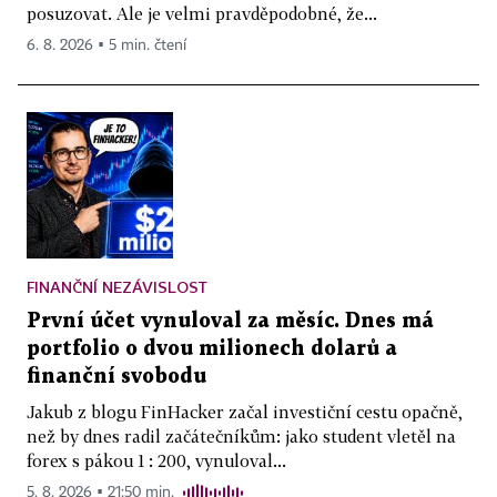
posuzovat. Ale je velmi pravděpodobné, že...
6. 8. 2026 ▪ 5 min. čtení
FINANČNÍ NEZÁVISLOST
První účet vynuloval za měsíc. Dnes má
portfolio o dvou milionech dolarů a
finanční svobodu
Jakub z blogu FinHacker začal investiční cestu opačně,
než by dnes radil začátečníkům: jako student vletěl na
forex s pákou 1 : 200, vynuloval...
5. 8. 2026 ▪ 21:50 min.