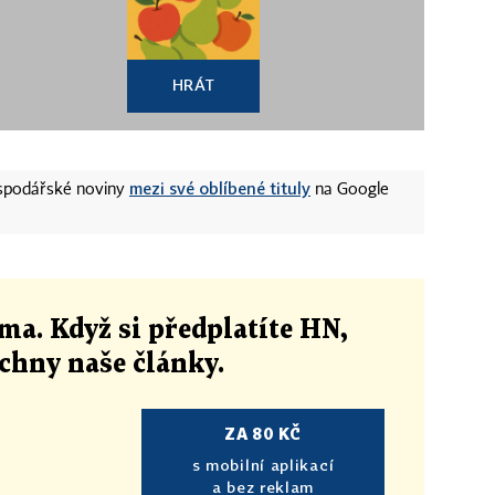
HRÁT
mezi své oblíbené tituly
ospodářské noviny
na Google
ma. Když si předplatíte HN,
echny naše články
.
ZA 80 KČ
s mobilní aplikací
a bez reklam