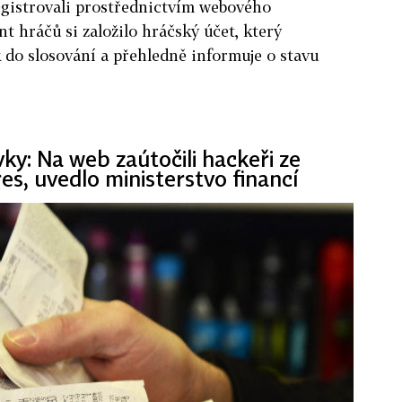
egistrovali prostřednictvím webového
t hráčů si založilo hráčský účet, který
 do slosování a přehledně informuje o stavu
y: Na web zaútočili hackeři ze
es, uvedlo ministerstvo financí