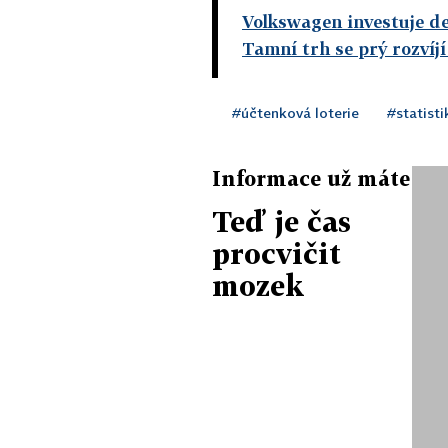
Volkswagen investuje de
Tamní trh se prý rozvíjí
#účtenková loterie
#statisti
Informace už máte
Teď je čas
procvičit
mozek