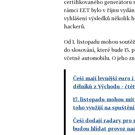
certifikovaného generátoru 
rámci EET bylo v říjnu vydán
vyhlášení výsledků několik h
hackerů.
Od 1. listopadu mohou soutěž
do slosování, které bude 15. 
včetně automobilu. O jeho zn
Češi mají levnější euro i
dělníků z Východu
- čtě
17. listopadu mohou mít
toho využijí na spuštěn
Češi dodají radary pro n
budou hlídat provoz nad