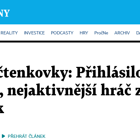
REALITY
INVESTICE
PODCASTY
HRY
PročNe
ARCHIV
D
čtenkovky: Přihlásil
í, nejaktivnější hráč
k
PŘEHRÁT ČLÁNEK