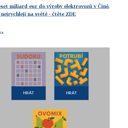
set miliard eur do výroby elektrovozů v Číně.
 nejrychleji na světě
- čtěte ZDE
ka
HRÁT
HRÁT