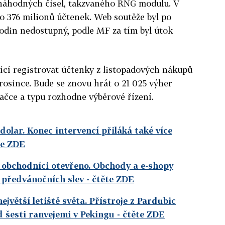
náhodných čísel, takzvaného RNG modulu. V
o 376 milionů účtenek. Web soutěže byl po
odin nedostupný, podle MF za tím byl útok
ící registrovat účtenky z listopadových nákupů
prosince. Bude se znovu hrát o 21 025 výher
ačce a typu rozhodne výběrové řízení.
 dolar. Konec intervencí přiláká také více
te ZDE
 obchodníci otevřeno. Obchody a e-shopy
í předvánočních slev
- čtěte ZDE
ejvětší letiště světa. Přístroje z Pardubic
 šesti ranvejemi v Pekingu
- čtěte ZDE