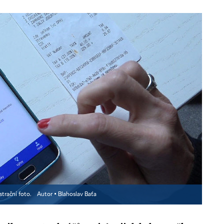
strační foto.
Autor ▪
Blahoslav Baťa