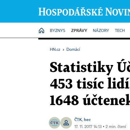
ZPRÁVY
HOME
BYZNYS
NÁZORY
TECH
HN.cz
›
Domácí
Statistiky Ú
453 tisíc lid
1648 účtene
ČTK
hec
,
17. 11. 2017 14:13 ▪ 2 min. čtení