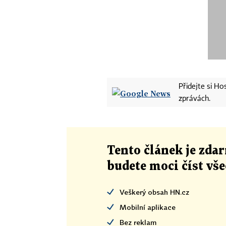
Přidejte si H
zprávách.
Tento článek
je
zdar
budete moci číst vš
Veškerý obsah HN.cz
Mobilní aplikace
Bez reklam