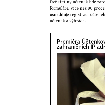
Dvě třetiny účtenek lidé zar
formuláře. Více než 80 procen
usnadňuje registraci účtenek
účtenek a výhrách.
Premiéra Účtenkovk
zahraničních IP adr