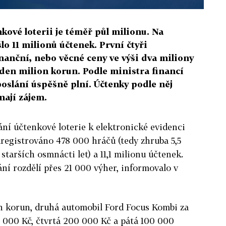
nkové loterii je téměř půl milionu. Na
lo 11 milionů účtenek. První čtyři
nanční, nebo věcné ceny ve výši dva miliony
eden milion korun. Podle ministra financí
oslání úspěšně plní. Účtenky podle něj
mají zájem.
ání účtenkové loterie k elektronické evidenci
aregistrováno 478 000 hráčů (tedy zhruba 5,5
tarších osmnácti let) a 11,1 milionu účtenek.
ání rozdělí přes 21 000 výher, informovalo v
ion korun, druhá automobil Ford Focus Kombi za
 000 Kč, čtvrtá 200 000 Kč a pátá 100 000