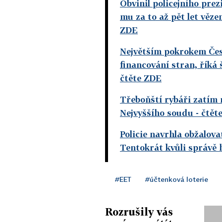
Obvinil policejního prez
mu za to až pět let věz
ZDE
Největším pokrokem Česk
financování stran, říká
čtěte ZDE
Třeboňští rybáři zatím 
Nejvyššího soudu
- čtět
Policie navrhla obžalova
Tentokrát kvůli správě
#EET
#účtenková loterie
Rozrušily vás