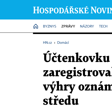
ZPRÁVY
HOME
BYZNYS
NÁZORY
TECH
HN.cz
›
Domácí
Účtenkovku 
zaregistrova
výhry oznámí
středu