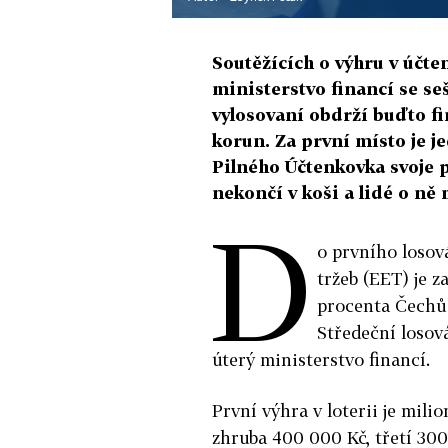
Soutěžících o výhru v účte
ministerstvo financí se seš
vylosovaní obdrží buďto fi
korun. Za první místo je j
Pilného Účtenkovka svoje p
nekončí v koši a lidé o ně 
D
o prvního losov
tržeb (EET) je z
procenta Čechů s
Středeční losov
úterý ministerstvo financí.
První výhra v loterii je mil
zhruba 400 000 Kč, třetí 300