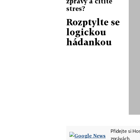
zprávy a cítíte
stres?
Rozptylte se
logickou
hádankou
Přidejte si H
zprávách.