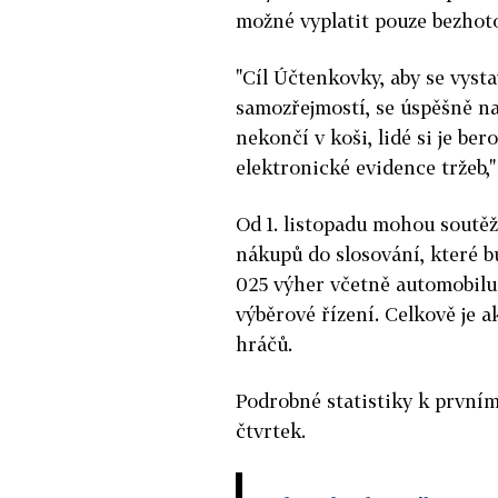
možné vyplatit pouze bezhot
"Cíl Účtenkovky, aby se vyst
samozřejmostí, se úspěšně na
nekončí v koši, lidé si je be
elektronické evidence tržeb,"
Od 1. listopadu mohou soutěž
nákupů do slosování, které bu
025 výher včetně automobilu.
výběrové řízení. Celkově je 
hráčů.
Podrobné statistiky k prvním
čtvrtek.