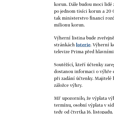
korun. Dále budou moci lidé
po jednom tisíci korun a 20
tak ministerstvo financí roz
milionu korun.
Výherní listina bude zveřejn
stránkách
loterie
. Výherní k
televize Prima před hlavními
Soutěžící, kteří účtenky zare
dostanou informaci o výhře e
při zadání účtenky. Majitelé
záložce výhry.
MF upozornilo, že výplata vý
termínu, osobní výplata v sí
tedy od čtvrtka 16. listopad