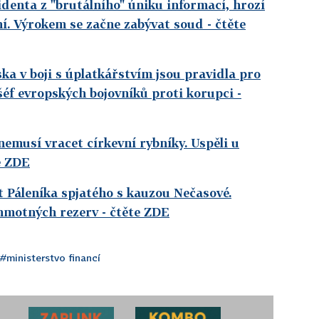
identa z "brutálního" úniku informací, hrozí
ení. Výrokem se začne zabývat soud
- čtěte
a v boji s úplatkářstvím jsou pravidla pro
 šéf evropských bojovníků proti korupci
-
nemusí vracet církevní rybníky. Uspěli u
e ZDE
t Páleníka spjatého s kauzou Nečasové.
 hmotných rezerv
- čtěte ZDE
#ministerstvo financí