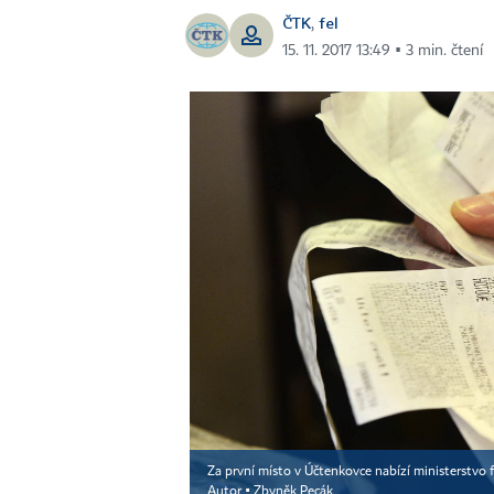
ČTK
fel
,
15. 11. 2017 13:49 ▪ 3 min. čtení
Za první místo v Účtenkovce nabízí ministerstvo 
Autor ▪
Zbyněk Pecák