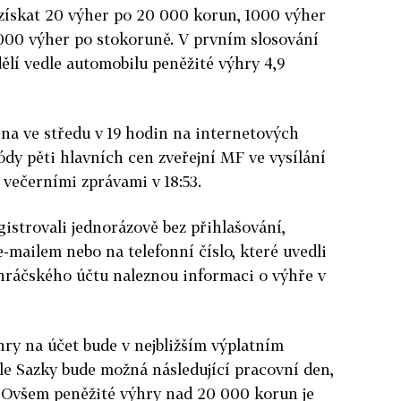
 získat 20 výher po 20 000 korun, 1000 výher
 000 výher po stokoruně. V prvním slosování
dělí vedle automobilu peněžité výhry 4,9
ěna ve středu v 19 hodin na internetových
ódy pěti hlavních cen zveřejní MF ve vysílání
 večerními zprávami v 18:53.
gistrovali jednorázově bez přihlašování,
-mailem nebo na telefonní číslo, které uvedli
 hráčského účtu naleznou informaci o výhře v
hry na účet bude v nejbližším výplatním
dle Sazky bude možná následující pracovní den,
u. Ovšem peněžité výhry nad 20 000 korun je