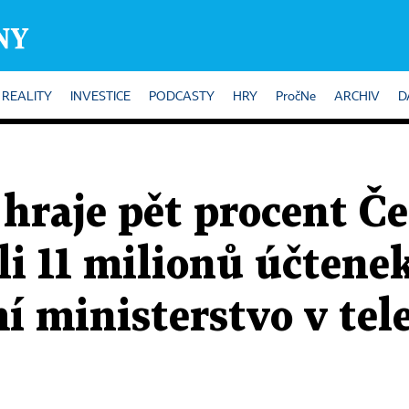
REALITY
INVESTICE
PODCASTY
HRY
PročNe
ARCHIV
D
hraje pět procent Č
li 11 milionů účtene
 ministerstvo v tele