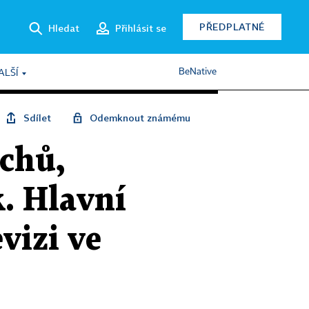
PŘEDPLATNÉ
Hledat
Přihlásit se
BeNative
ALŠÍ
Sdílet
Odemknout známému
echů,
k. Hlavní
vizi ve