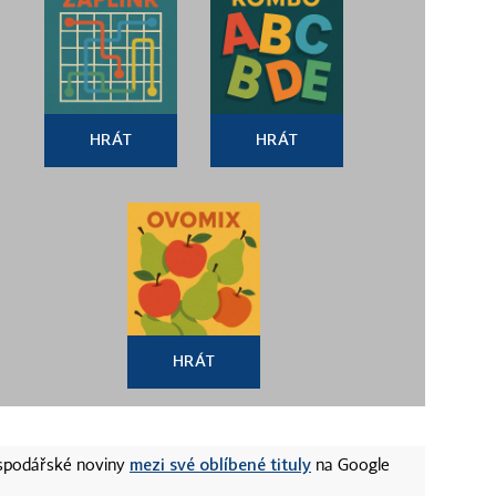
HRÁT
HRÁT
HRÁT
mezi své oblíbené tituly
ospodářské noviny
na Google