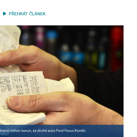
PŘEHRÁT ČLÁNEK
financí milion korun, za druhé auto Ford Focus Kombi.