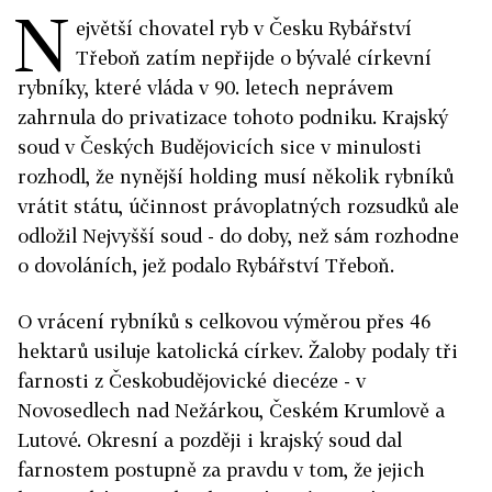
N
ejvětší chovatel ryb v Česku Rybářství
Třeboň zatím nepřijde o bývalé církevní
rybníky, které vláda v 90. letech neprávem
zahrnula do privatizace tohoto podniku. Krajský
soud v Českých Budějovicích sice v minulosti
rozhodl, že nynější holding musí několik rybníků
vrátit státu, účinnost právoplatných rozsudků ale
odložil Nejvyšší soud - do doby, než sám rozhodne
o dovoláních, jež podalo Rybářství Třeboň.
O vrácení rybníků s celkovou výměrou přes 46
hektarů usiluje katolická církev. Žaloby podaly tři
farnosti z Českobudějovické diecéze - v
Novosedlech nad Nežárkou, Českém Krumlově a
Lutové. Okresní a později i krajský soud dal
farnostem postupně za pravdu v tom, že jejich