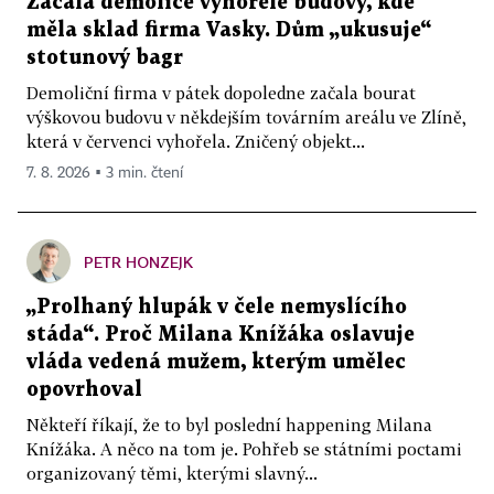
Začala demolice vyhořelé budovy, kde
měla sklad firma Vasky. Dům „ukusuje“
stotunový bagr
Demoliční firma v pátek dopoledne začala bourat
výškovou budovu v někdejším továrním areálu ve Zlíně,
která v červenci vyhořela. Zničený objekt...
7. 8. 2026 ▪ 3 min. čtení
PETR HONZEJK
„Prolhaný hlupák v čele nemyslícího
stáda“. Proč Milana Knížáka oslavuje
vláda vedená mužem, kterým umělec
opovrhoval
Někteří říkají, že to byl poslední happening Milana
Knížáka. A něco na tom je. Pohřeb se státními poctami
organizovaný těmi, kterými slavný...