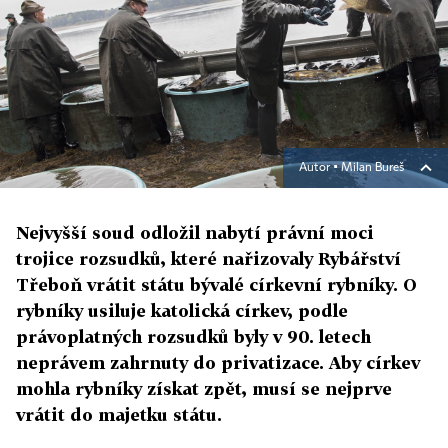
Autor ▪
Milan Bureš
Nejvyšší soud odložil nabytí právní moci
trojice rozsudků, které nařizovaly Rybářství
Třeboň vrátit státu bývalé církevní rybníky. O
rybníky usiluje katolická církev, podle
právoplatných rozsudků byly v 90. letech
neprávem zahrnuty do privatizace. Aby církev
mohla rybníky získat zpět, musí se nejprve
vrátit do majetku státu.