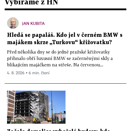
Vybíráme z HN
JAN KUBITA
Hledá se papaláš. Kdo jel v černém BMW s
majákem skrze „Turkovu“ křižovatku?
Před několika dny se do jedné pražské křižovatky
přihnalo obří luxusní BMW se začerněnými skly a
blikajícím majáčkem na střeše. Na červenou...
4. 8. 2026 ▪ 6 min. čtení