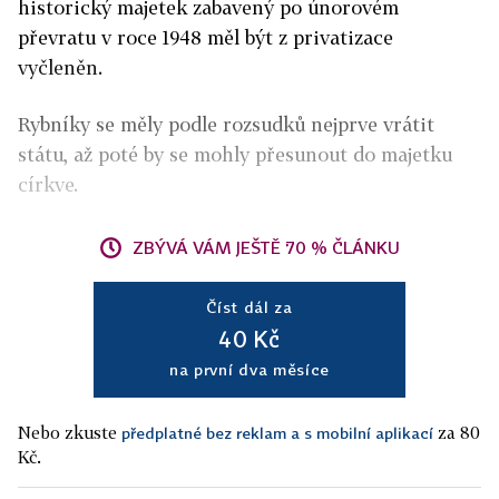
historický majetek zabavený po únorovém
převratu v roce 1948 měl být z privatizace
vyčleněn.
Rybníky se měly podle rozsudků nejprve vrátit
státu, až poté by se mohly přesunout do majetku
církve.
ZBÝVÁ VÁM JEŠTĚ 70 % ČLÁNKU
Číst dál za
40 Kč
na první dva měsíce
Nebo zkuste
za 80
předplatné bez reklam a s mobilní aplikací
Kč.