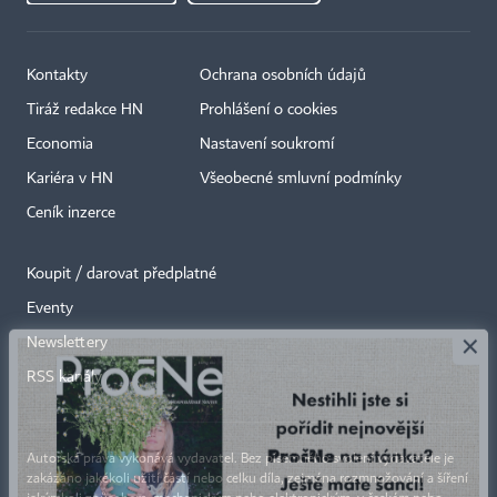
Kontakty
Ochrana osobních údajů
Tiráž redakce HN
Prohlášení o cookies
Economia
Nastavení soukromí
Kariéra v HN
Všeobecné smluvní podmínky
Ceník inzerce
Koupit / darovat předplatné
Eventy
×
Newslettery
RSS kanály
Autorská práva vykonává vydavatel. Bez písemného svolení vydavatele je
zakázáno jakékoli užití částí nebo celku díla, zejména rozmnožování a šíření