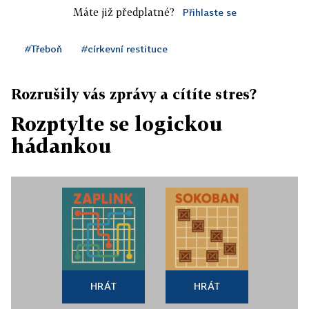
Máte již předplatné?
Přihlaste se
#Třeboň
#církevní restituce
Rozrušily vás zprávy a cítíte stres?
Rozptylte se logickou
hádankou
HRÁT
HRÁT