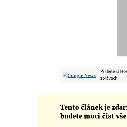
Přidejte si H
zprávách.
Tento článek
je
zdar
budete moci číst vš