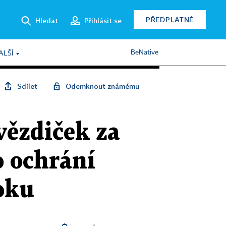
PŘEDPLATNÉ
Hledat
Přihlásit se
BeNative
ALŠÍ
Sdílet
Odemknout známému
vězdiček za
o ochrání
oku