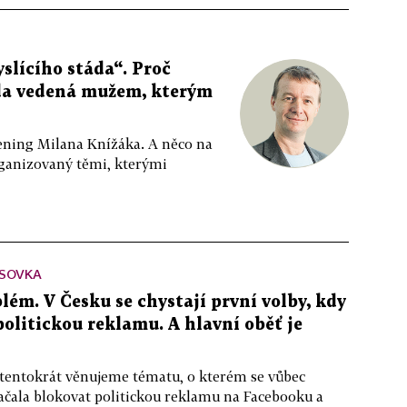
slícího stáda“. Proč
da vedená mužem, kterým
ppening Milana Knížáka. A něco na
rganizovaný těmi, kterými
SOVKA
lém. V Česku se chystají první volby, kdy
 politickou reklamu. A hlavní oběť je
 tentokrát věnujeme tématu, o kterém se vůbec
ačala blokovat politickou reklamu na Facebooku a