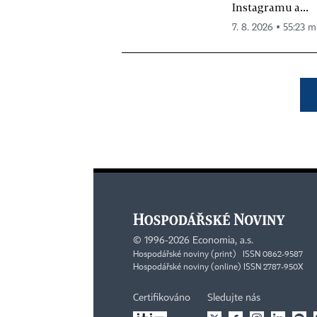
Instagramu a...
7. 8. 2026 ▪ 55:23 m
©
1996-2026
Economia, a.s.
Hospodářské noviny (print) ISSN 0862-9587
Hospodářské noviny (online) ISSN 2787-950X
Certifikováno
Sledujte nás