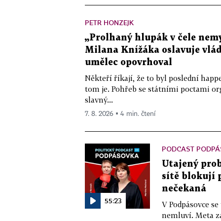
PETR HONZEJK
„Prolhaný hlupák v čele nemy
Milana Knížáka oslavuje vlá
umělec opovrhoval
Někteří říkají, že to byl poslední ha
tom je. Pohřeb se státními poctami o
slavný...
7. 8. 2026 ▪ 4 min. čtení
PODCAST PODPÁ
Utajený prob
sítě blokují
nečekaná
55:23
V Podpásovce se
nemluví. Meta z