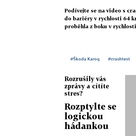
Podívejte se na video s cr
do bariéry v rychlosti 64 k
proběhla z boku v rychlost
#Škoda Karoq
#crashtest
Rozrušily vás
zprávy a cítíte
stres?
Rozptylte se
logickou
hádankou