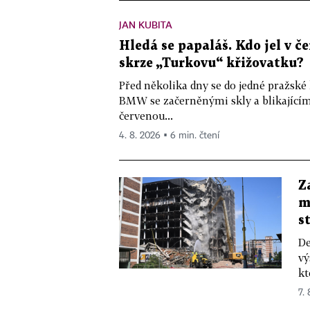
JAN KUBITA
Hledá se papaláš. Kdo jel v
skrze „Turkovu“ křižovatku?
Před několika dny se do jedné pražské
BMW se začerněnými skly a blikající
červenou...
4. 8. 2026 ▪ 6 min. čtení
Z
m
s
De
vý
kt
7.