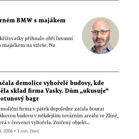
 černém BMW s majákem
 křižovatky přihnalo obří luxusní
m majáčkem na střeše. Na
ačala demolice vyhořelé budovy, kde
ěla sklad firma Vasky. Dům „ukusuje“
totunový bagr
moliční firma v pátek dopoledne začala bourat
škovou budovu v někdejším továrním areálu ve Zlíně,
erá v červenci vyhořela. Zničený objekt...
 8. 2026 ▪ 3 min. čtení