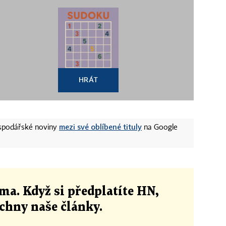
HRÁT
mezi své oblíbené tituly
ospodářské noviny
na Google
ma. Když si předplatíte HN,
echny naše články
.