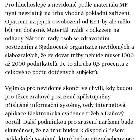
Pro hluchoslepé a nevidomé podle materiálu MF
nyní neexistují na trhu vhodná pokladní zařízení.
Opatření na jejich osvobození od EET by ale mělo
být jen dočasné. Materiál uvádí s odkazem na
odhady Národní rady osob se zdravotním
postižením a Sjednocené organizace nevidomých a
slabozrakých, že evidovat tržby nebude muset 1000
až 2000 podnikatelů. Je to zhruba 0,5 procenta z
celkového počtu dotčených subjektů.
Výjimka pro nevidomé skončí ve chvíli, kdy budou
pro těžce zrakově postižené zpřístupněny
příslušné informační systémy, tedy internetová
aplikace Elektronická evidence tržeb a Daňový
portál. Další podmínkou pro zrušení nařízení bude
skutečnost, že na trhu budou k dispozici řešení
pokladních systémů, které budou přizpůsobeny pro