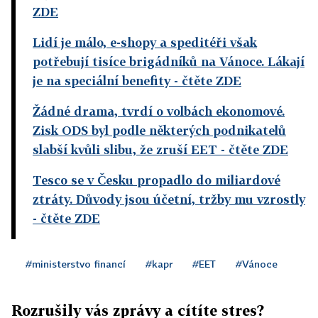
ZDE
Lidí je málo, e-shopy a speditéři však
potřebují tisíce brigádníků na Vánoce. Lákají
je na speciální benefity
- čtěte ZDE
Žádné drama, tvrdí o volbách ekonomové.
Zisk ODS byl podle některých podnikatelů
slabší kvůli slibu, že zruší EET
- čtěte ZDE
Tesco se v Česku propadlo do miliardové
ztráty. Důvody jsou účetní, tržby mu vzrostly
- čtěte ZDE
#ministerstvo financí
#kapr
#EET
#Vánoce
Rozrušily vás zprávy a cítíte stres?