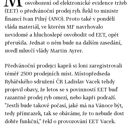
osvobození od elektronické evidence tržeb
(EET) o předvánoční prodej ryb. Řekl to ministr
financí Ivan Pilný (ANO). Proto také v pondělí
vláda materiál, ve kterém MF navrhovalo
nevidomé a hluchoslepé osvobodit od EET, opět
přerušila. Jednat o něm bude na dalším zasedání,
uvedl mluvčí vlády Martin Ayrer.
Předvánoční prodejci kaprů si loni zaregistrovali
téměř 2500 prodejních míst. Místopředseda
Rybářského sdružení ČR Ladislav Vacek tehdy
projevil obavy, že letos se s povinností EET buď
razantně prodej ryb omezí, nebo kapři podraží.
"Jestli bude takové počasí, jaké má na Vánoce být,
tedy přímrazek, tak se obáváme, že to nebude dost
dobře funkční," řekl o provozování EET Vacek.