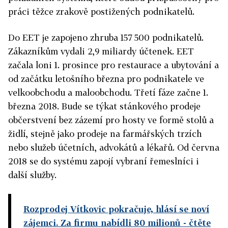
práci těžce zrakově postižených podnikatelů.
Do EET je zapojeno zhruba 157 500 podnikatelů.
Zákazníkům vydali 2,9 miliardy účtenek. EET
začala loni 1. prosince pro restaurace a ubytování a
od začátku letošního března pro podnikatele ve
velkoobchodu a maloobchodu. Třetí fáze začne 1.
března 2018. Bude se týkat stánkového prodeje
občerstvení bez zázemí pro hosty ve formě stolů a
židlí, stejně jako prodeje na farmářských trzích
nebo služeb účetních, advokátů a lékařů. Od června
2018 se do systému zapojí vybraní řemeslníci i
další služby.
Rozprodej Vítkovic pokračuje, hlásí se noví
zájemci. Za firmu nabídli 80 milionů
- čtěte