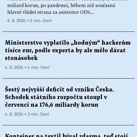
miliard korun, po pandemii, během níž současná
hlavní vládní strana za asistence ODS...
6. 8. 2026 ▪ 2 min. čtení
Ministerstvo vyplatilo „hodným“ hackerům
tisíce eur, podle experta by ale mělo dávat
stonásobek
4. 8. 2026 ▪ 4 min. čtení
Šestý nejvyšší deficit od vzniku Česka.
Schodek státního rozpočtu stoupl v
červenci na 176,6 miliardy korun
4. 8. 2026 ▪ 3 min. čtení
Kontejner na textil býval zdarma, teď stojí