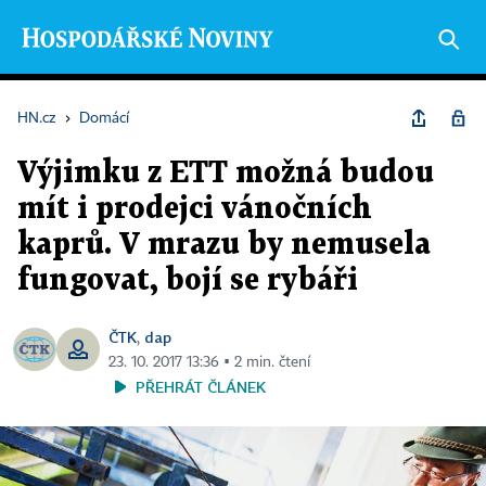
HN.cz
›
Domácí
Výjimku z ETT možná budou
mít i prodejci vánočních
kaprů. V mrazu by nemusela
fungovat, bojí se rybáři
ČTK
dap
,
23. 10. 2017 13:36 ▪ 2 min. čtení
PŘEHRÁT ČLÁNEK