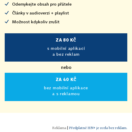
Odemykejte obsah pro přátele
Články v audioverzi + playlist
Možnost kdykoliv zrušit
ZA 80 KČ
s mobilní aplikací
a bez reklam
nebo
ZA 40 KČ
bez mobilní aplikace
a s reklamou
|
Předplatné HN+ je zcela bez reklam.