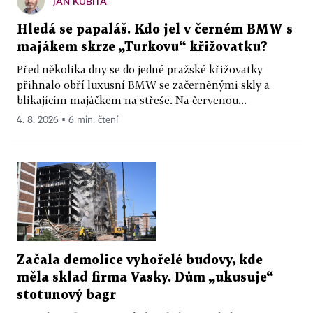
JAN KUBITA
Hledá se papaláš. Kdo jel v černém BMW s
majákem skrze „Turkovu“ křižovatku?
Před několika dny se do jedné pražské křižovatky
přihnalo obří luxusní BMW se začerněnými skly a
blikajícím majáčkem na střeše. Na červenou...
4. 8. 2026 ▪ 6 min. čtení
Začala demolice vyhořelé budovy, kde
měla sklad firma Vasky. Dům „ukusuje“
stotunový bagr