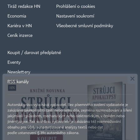
Tiráž redakce HN
Prohlášení o cookies
Economia
Nastavení soukromí
Kariéra v HN
Všeobecné smluvní podmínky
Ceník inzerce
Koupit / darovat předplatné
Eventy
×
Newslettery
RSS kanály
Autorská práva vykonává vydavatel. Bez písemného svolení vydavatele je
zakázáno jakékoli užití částí nebo celku díla, zejména rozmnožování a šíření
jakýmkoli způsobem, mechanickým nebo elektronickým, v českém nebo
jiném jazyce. Bez souhlasu vydavatele je zakázáno též rozmnožování
obsahu pro účely automatizované analýzy textů nebo dat
podle ustanovení § 39c autorského zákona.