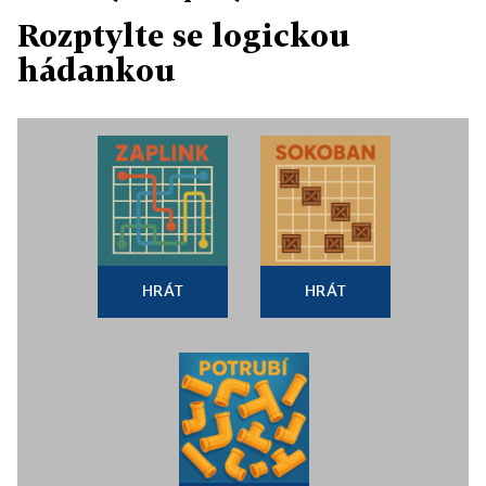
Rozptylte se logickou
hádankou
HRÁT
HRÁT