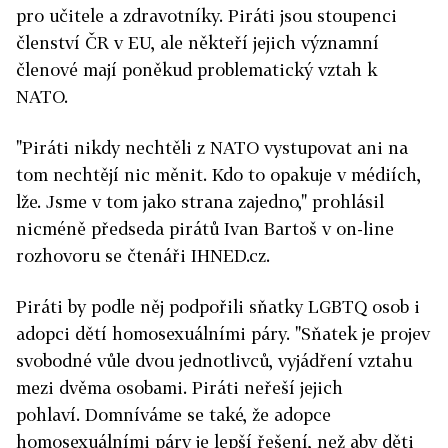
pro učitele a zdravotníky. Piráti jsou stoupenci
členství ČR v EU, ale někteří jejich významní
členové mají poněkud problematický vztah k
NATO.
"Piráti nikdy nechtěli z NATO vystupovat ani na
tom nechtějí nic měnit. Kdo to opakuje v médiích,
lže. Jsme v tom jako strana zajedno," prohlásil
nicméně předseda pirátů Ivan Bartoš v on-line
rozhovoru se čtenáři IHNED.cz.
Piráti by podle něj podpořili sňatky LGBTQ osob i
adopci dětí homosexuálními páry. "Sňatek je projev
svobodné vůle dvou jednotlivců, vyjádření vztahu
mezi dvěma osobami. Piráti neřeší jejich
pohlaví. Domníváme se také, že adopce
homosexuálními páry je lepší řešení, než aby děti