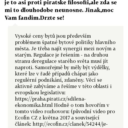
je to asi proti piratske filosofii,ale zda se
mi to dlouhodobe neunosne. Jinak,moc
Vam fandim.Drzte se!
Vysoké ceny bytů jsou především
problémem špatné bytové politiky hlavního
města. Je třeba najít synergii mezi novým a
starým. Regulace je řešením - na druhou
stranu deregulace starého světa musí jít
naproti. Samozřejmě by měly být výdělky,
které lze v řadě případů chápat jako
regulérní podnikání, zdaněny. Věcí se
aktivně zabýváme a řešíme v této oblasti i
evropskou legislativu:
https://praha.pirati.cz/sdilena-
ekonomika.html Hodně o tom hovořím v
tomto video rozhovoru: (původní video pro
Ecofin CZ z května 2017 a související
článek: http://ecofin.cz/clanek/54244/je-