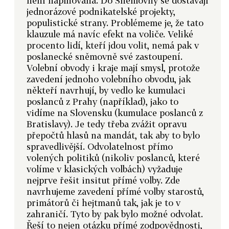
není naplňována. Do Sněmovny se dostávají
jednorázové podnikatelské projekty,
populistické strany. Problémeme je, že tato
klauzule má navíc efekt na voliče. Veliké
procento lidí, kteří jdou volit, nemá pak v
poslanecké sněmovně své zastoupení.
Volební obvody i kraje mají smysl, protože
zavedení jednoho volebního obvodu, jak
někteří navrhují, by vedlo ke kumulaci
poslanců z Prahy (například), jako to
vidíme na Slovensku (kumulace poslanců z
Bratislavy). Je tedy třeba zvážit opravu
přepočtů hlasů na mandát, tak aby to bylo
spravedlivější. Odvolatelnost přímo
volených politiků (nikoliv poslanců, které
volíme v klasických volbách) vyžaduje
nejprve řešit insitut přímé volby. Zde
navrhujeme zavedení přímé volby starostů,
primátorů či hejtmanů tak, jak je to v
zahraničí. Tyto by pak bylo možné odvolat.
Řeší to nejen otázku přímé zodpovědnosti,