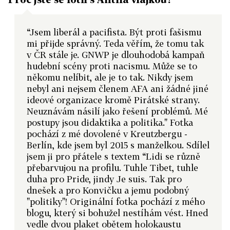
“Jsem liberál a pacifista. Být proti fašismu
mi přijde správný. Teda věřím, že tomu tak
v ČR stále je. GNWP je dlouhodobá kampaň
hudební scény proti nacismu. Může se to
někomu nelíbit, ale je to tak. Nikdy jsem
nebyl ani nejsem členem AFA ani žádné jiné
ideové organizace kromě Pirátské strany.
Neuznávám násilí jako řešení problémů. Mé
postupy jsou didaktika a politika." Fotka
pochází z mé dovolené v Kreutzbergu -
Berlín, kde jsem byl 2015 s manželkou. Sdílel
jsem ji pro přátele s textem “Lidi se různě
přebarvujou na profilu. Tuhle Tibet, tuhle
duha pro Pride, jindy Je suis. Tak pro
dnešek a pro Konvičku a jemu podobný
"politiky"! Originální fotka pochází z mého
blogu, který si bohužel nestíhám vést. Hned
vedle dvou plaket obětem holokaustu