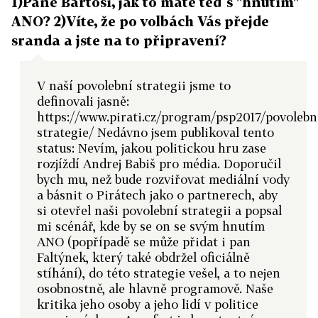
1)Pane Bartoši, jak to máte teď s "hnutím"
ANO? 2)Víte, že po volbách Vás přejde
sranda a jste na to připravení?
V naší povolební strategii jsme to
definovali jasně:
https://www.pirati.cz/program/psp2017/povolebn
strategie/ Nedávno jsem publikoval tento
status: Nevím, jakou politickou hru zase
rozjíždí Andrej Babiš pro média. Doporučil
bych mu, než bude rozviřovat mediální vody
a básnit o Pirátech jako o partnerech, aby
si otevřel naši povolební strategii a popsal
mi scénář, kde by se on se svým hnutím
ANO (popřípadě se může přidat i pan
Faltýnek, který také obdržel oficiálně
stíhání), do této strategie vešel, a to nejen
osobnostně, ale hlavně programově. Naše
kritika jeho osoby a jeho lidí v politice