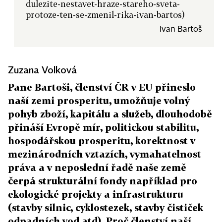
dulezite-nestavet-hraze-stareho-sveta-
protoze-ten-se-zmenil-rika-ivan-bartos)
Ivan Bartoš
Zuzana Volková
Pane Bartoši, členství ČR v EU přineslo
naší zemi prosperitu, umožňuje volný
pohyb zboží, kapitálu a služeb, dlouhodobě
přináší Evropě mír, politickou stabilitu,
hospodářskou prosperitu, korektnost v
mezinárodních vztazích, vymahatelnost
práva a v neposlední řadě naše země
čerpá strukturální fondy například pro
ekologické projekty a infrastrukturu
(stavby silnic, cyklostezek, stavby čističek
odpadních vod atd). Proč členství naší