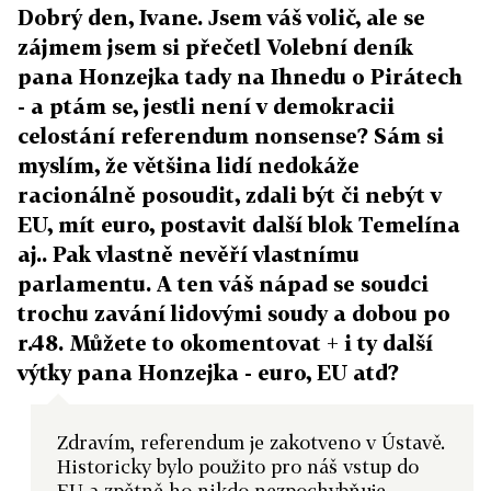
Dobrý den, Ivane. Jsem váš volič, ale se
zájmem jsem si přečetl Volební deník
pana Honzejka tady na Ihnedu o Pirátech
- a ptám se, jestli není v demokracii
celostání referendum nonsense? Sám si
myslím, že většina lidí nedokáže
racionálně posoudit, zdali být či nebýt v
EU, mít euro, postavit další blok Temelína
aj.. Pak vlastně nevěří vlastnímu
parlamentu. A ten váš nápad se soudci
trochu zavání lidovými soudy a dobou po
r.48. Můžete to okomentovat + i ty další
výtky pana Honzejka - euro, EU atd?
Zdravím, referendum je zakotveno v Ústavě.
Historicky bylo použito pro náš vstup do
EU a zpětně ho nikdo nezpochybňuje.