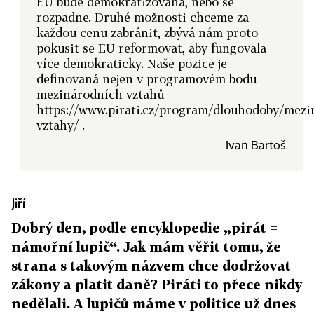
EU bude demokratizována, nebo se
rozpadne. Druhé možnosti chceme za
každou cenu zabránit, zbývá nám proto
pokusit se EU reformovat, aby fungovala
více demokraticky. Naše pozice je
definovaná nejen v programovém bodu
mezinárodních vztahů
https://www.pirati.cz/program/dlouhodoby/mezi
vztahy/ .
Ivan Bartoš
Jiří
Dobrý den, podle encyklopedie „pirát =
námořní lupič“. Jak mám věřit tomu, že
strana s takovým názvem chce dodržovat
zákony a platit daně? Piráti to přece nikdy
nedělali. A lupičů máme v politice už dnes