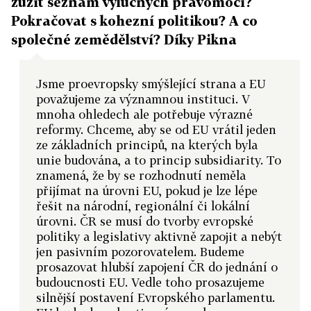
zúžit seznam výlučných pravomocí?
Pokračovat s kohezní politikou? A co
společné zemědělství? Díky Pikna
Jsme proevropsky smýšlející strana a EU
považujeme za významnou instituci. V
mnoha ohledech ale potřebuje výrazné
reformy. Chceme, aby se od EU vrátil jeden
ze základních principů, na kterých byla
unie budována, a to princip subsidiarity. To
znamená, že by se rozhodnutí neměla
přijímat na úrovni EU, pokud je lze lépe
řešit na národní, regionální či lokální
úrovni. ČR se musí do tvorby evropské
politiky a legislativy aktivně zapojit a nebýt
jen pasivním pozorovatelem. Budeme
prosazovat hlubší zapojení ČR do jednání o
budoucnosti EU. Vedle toho prosazujeme
silnější postavení Evropského parlamentu.