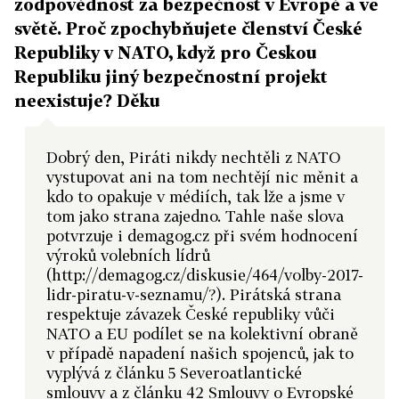
zodpovědnost za bezpečnost v Evropě a ve
světě. Proč zpochybňujete členství České
Republiky v NATO, když pro Českou
Republiku jiný bezpečnostní projekt
neexistuje? Děku
Dobrý den, Piráti nikdy nechtěli z NATO
vystupovat ani na tom nechtějí nic měnit a
kdo to opakuje v médiích, tak lže a jsme v
tom jako strana zajedno. Tahle naše slova
potvrzuje i demagog.cz při svém hodnocení
výroků volebních lídrů
(http://demagog.cz/diskusie/464/volby-2017-
lidr-piratu-v-seznamu/?). Pirátská strana
respektuje závazek České republiky vůči
NATO a EU podílet se na kolektivní obraně
v případě napadení našich spojenců, jak to
vyplývá z článku 5 Severoatlantické
smlouvy a z článku 42 Smlouvy o Evropské