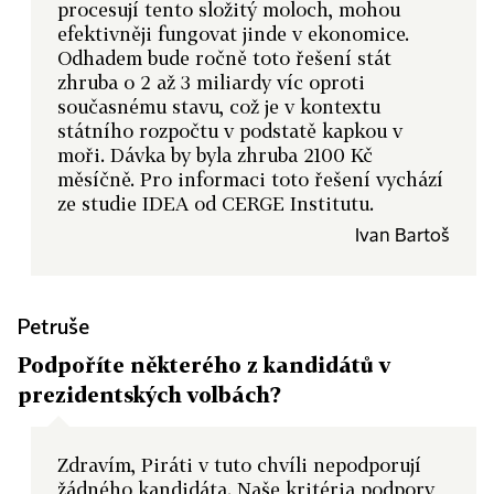
procesují tento složitý moloch, mohou
efektivněji fungovat jinde v ekonomice.
Odhadem bude ročně toto řešení stát
zhruba o 2 až 3 miliardy víc oproti
současnému stavu, což je v kontextu
státního rozpočtu v podstatě kapkou v
moři. Dávka by byla zhruba 2100 Kč
měsíčně. Pro informaci toto řešení vychází
ze studie IDEA od CERGE Institutu.
Ivan Bartoš
Petruše
Podpoříte některého z kandidátů v
prezidentských volbách?
Zdravím, Piráti v tuto chvíli nepodporují
žádného kandidáta. Naše kritéria podpory