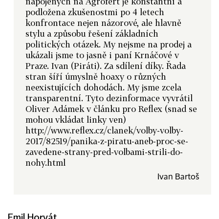
napojených na Agrofert je konstantní a
podložena zkušenostmi po 4 letech
konfrontace nejen názorové, ale hlavně
stylu a způsobu řešení základních
politických otázek. My nejsme na prodej a
ukázali jsme to jasně i paní Krnáčové v
Praze. Ivan (Piráti). Za sdílení díky. Řada
stran šíří úmyslně hoaxy o různých
neexistujících dohodách. My jsme zcela
transparentní. Tyto dezinformace vyvrátil
Oliver Adámek v článku pro Reflex (snad se
mohou vkládat linky ven)
http://www.reflex.cz/clanek/volby-volby-
2017/82519/panika-z-piratu-aneb-proc-se-
zavedene-strany-pred-volbami-strili-do-
nohy.html
Ivan Bartoš
Emil Horvát