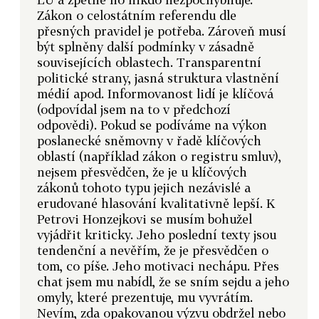
Zákon o celostátním referendu dle
přesných pravidel je potřeba. Zároveň musí
být splněny další podmínky v zásadně
souvisejících oblastech. Transparentní
politické strany, jasná struktura vlastnění
médií apod. Informovanost lidí je klíčová
(odpovídal jsem na to v předchozí
odpovědi). Pokud se podíváme na výkon
poslanecké sněmovny v řadě klíčových
oblastí (například zákon o registru smluv),
nejsem přesvědčen, že je u klíčových
zákonů tohoto typu jejich nezávislé a
erudované hlasování kvalitativně lepší. K
Petrovi Honzejkovi se musím bohužel
vyjádřit kriticky. Jeho poslední texty jsou
tendenční a nevěřím, že je přesvědčen o
tom, co píše. Jeho motivaci nechápu. Přes
chat jsem mu nabídl, že se sním sejdu a jeho
omyly, které prezentuje, mu vyvrátím.
Nevím, zda opakovanou výzvu obdržel nebo