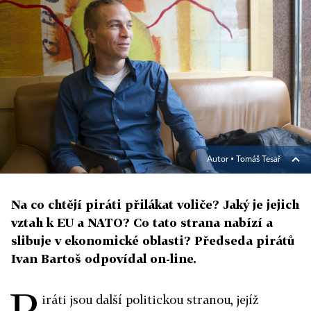
Autor ▪
Tomáš Tesař
Na co chtějí piráti přilákat voliče? Jaký je jejich
vztah k EU a NATO? Co tato strana nabízí a
slibuje v ekonomické oblasti? Předseda pirátů
Ivan Bartoš odpovídal on-line.
P
iráti jsou další politickou stranou, jejíž