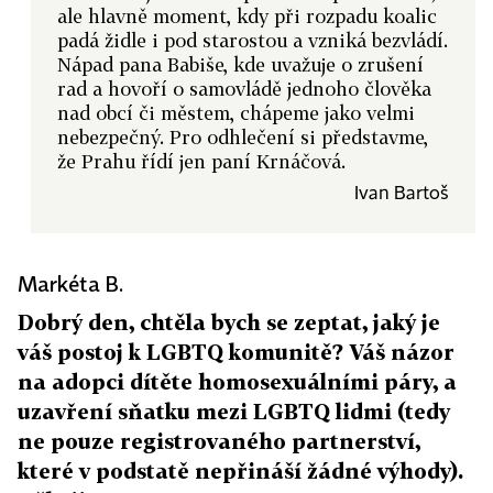
ale hlavně moment, kdy při rozpadu koalic
padá židle i pod starostou a vzniká bezvládí.
Nápad pana Babiše, kde uvažuje o zrušení
rad a hovoří o samovládě jednoho člověka
nad obcí či městem, chápeme jako velmi
nebezpečný. Pro odhlečení si představme,
že Prahu řídí jen paní Krnáčová.
Ivan Bartoš
Markéta B.
Dobrý den, chtěla bych se zeptat, jaký je
váš postoj k LGBTQ komunitě? Váš názor
na adopci dítěte homosexuálními páry, a
uzavření sňatku mezi LGBTQ lidmi (tedy
ne pouze registrovaného partnerství,
které v podstatě nepřináší žádné výhody).