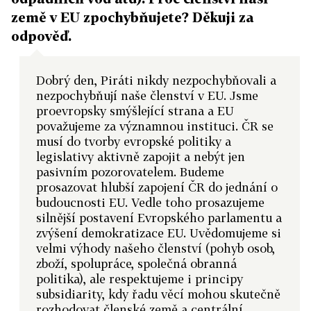
země v EU zpochybňujete? Děkuji za
odpověď.
Dobrý den, Piráti nikdy nezpochybňovali a
nezpochybňují naše členství v EU. Jsme
proevropsky smýšlející strana a EU
považujeme za významnou instituci. ČR se
musí do tvorby evropské politiky a
legislativy aktivně zapojit a nebýt jen
pasivním pozorovatelem. Budeme
prosazovat hlubší zapojení ČR do jednání o
budoucnosti EU. Vedle toho prosazujeme
silnější postavení Evropského parlamentu a
zvýšení demokratizace EU. Uvědomujeme si
velmi výhody našeho členství (pohyb osob,
zboží, spolupráce, společná obranná
politika), ale respektujeme i principy
subsidiarity, kdy řadu věcí mohou skutečně
rozhodovat členské země a centrální