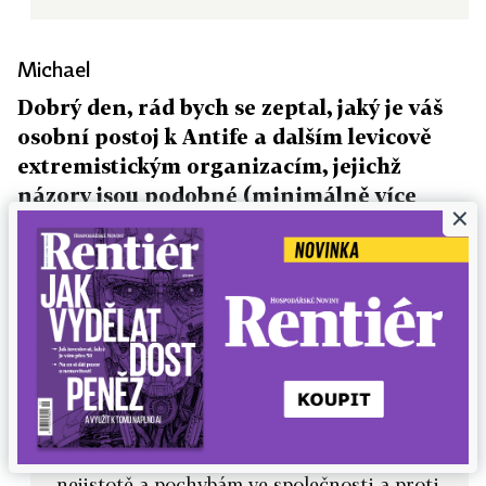
Michael
Dobrý den, rád bych se zeptal, jaký je váš
osobní postoj k Antife a dalším levicově
extremistickým organizacím, jejichž
názory jsou podobné (minimálně více
×
podobné, než pravicové) názorům Pirátů?
Dobrý den, na tuto otázku jsem odpovídal
Lukasovi. K druhé části otázky, Piráti jsou
liberální demokratická strana s vlastním
programem, která již ve stanovách definuje
následující: Česká pirátská strana chce
všemi zákonnými prostředky bojovat proti
a) zneužívání zákonů k omezování svobody,
b) cenzuře, násilí, rasismu, strachu,
nejistotě a pochybám ve společnosti a proti