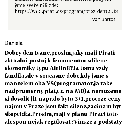
jsme sveřejnili zde:
https://wiki.pirati.cz/program/prezident2018
Ivan Bartoš
Daniela
Dobry den Ivane,prosim,jaky maji Pirati
aktualni postoj k fenomenum sdilene
ekonomiky typu AirBnB?Ja tomu vzdy
fandila,ale v soucasne dobe,kdy jsme s
manzelem oba VS(programator,ja take
nadprumerny plat,t.c. na MD)a nemuzeme
si dovolit jit napr.do bytu 3+1,protoze ceny
najmu v Praze jsou fakt silene,zacinam byt
skepticka.Prosim,maji v planu Pirati toto
alespon nejak regulovat?Vim,ze z podstaty