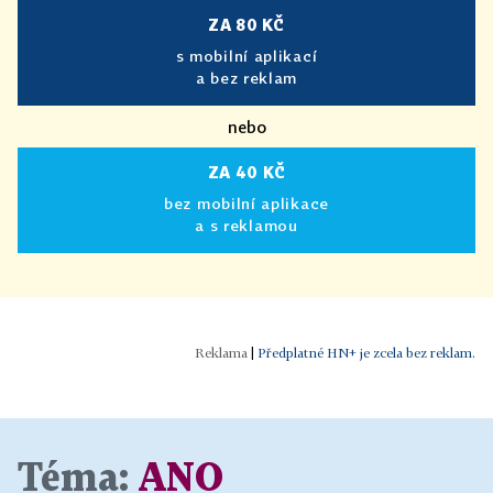
ZA 80 KČ
s mobilní aplikací
a bez reklam
nebo
ZA 40 KČ
bez mobilní aplikace
a s reklamou
|
Předplatné HN+ je zcela bez reklam.
Téma:
ANO