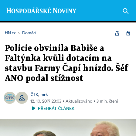
HN.cz
›
Domácí
Policie obvinila Babiše a
Faltýnka kvůli dotacím na
stavbu Farmy Čapí hnízdo. Šéf
ANO podal stížnost
ČTK
mrk
,
12. 10. 2017 23:03 ▪ Aktualizováno ▪ 3 min. čtení
PŘEHRÁT ČLÁNEK