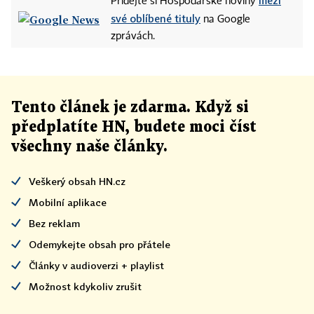
mezi
Přidejte si Hospodářské noviny
své oblíbené tituly
na Google
zprávách.
Tento článek
je
zdarma. Když si
předplatíte HN, budete moci číst
všechny naše články
.
Veškerý obsah HN.cz
Mobilní aplikace
Bez reklam
Odemykejte obsah pro přátele
Články v audioverzi + playlist
Možnost kdykoliv zrušit