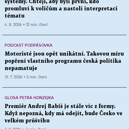
systémy. Chtějí, aby byli první, kdo
promluví k voličům a nastolí interpretaci
tématu
4. 8. 2026 ▪ 12 min. čtení
PODCAST PODPÁSOVKA
Motoristé jsou opět unikátní. Takovou míru
popření vlastního programu česká politika
nepamatuje
31. 7. 2026 ▪ 2 min. čtení
GLOSA PETRA HONZEJKA
Premiér Andrej Babiš je stále víc z formy.
Když nepozná, kdy má odejít, bude Česko ve
velkém průšvihu