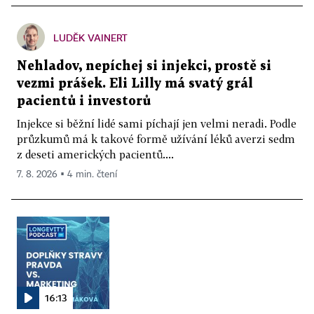
LUDĚK VAINERT
Nehladov, nepíchej si injekci, prostě si
vezmi prášek. Eli Lilly má svatý grál
pacientů i investorů
Injekce si běžní lidé sami píchají jen velmi neradi. Podle
průzkumů má k takové formě užívání léků averzi sedm
z deseti amerických pacientů....
7. 8. 2026 ▪ 4 min. čtení
16:13