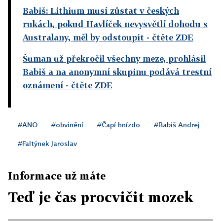
Babiš: Lithium musí zůstat v českých
rukách, pokud Havlíček nevysvětlí dohodu s
Australany, měl by odstoupit
- čtěte ZDE
Šuman už překročil všechny meze, prohlásil
Babiš a na anonymní skupinu podává trestní
oznámení
- čtěte ZDE
#ANO
#obvinění
#Čapí hnízdo
#Babiš Andrej
#Faltýnek Jaroslav
Informace už máte
Teď je čas procvičit mozek