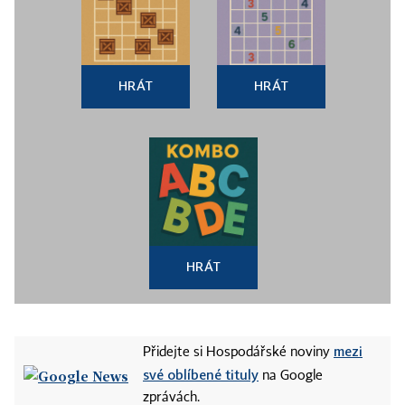
HRÁT
HRÁT
HRÁT
mezi
Přidejte si Hospodářské noviny
své oblíbené tituly
na Google
zprávách.