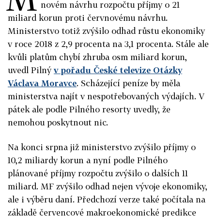
novém návrhu rozpočtu příjmy o 21
miliard korun proti červnovému návrhu.
Ministerstvo totiž zvýšilo odhad růstu ekonomiky
v roce 2018 z 2,9 procenta na 3,1 procenta. Stále ale
kvůli platům chybí zhruba osm miliard korun,
uvedl Pilný
v pořadu České televize Otázky
Václava Moravce
. Scházející peníze by měla
ministerstva najít v nespotřebovaných výdajích. V
pátek ale podle Pilného resorty uvedly, že
nemohou poskytnout nic.
Na konci srpna již ministerstvo zvýšilo příjmy o
10,2 miliardy korun a nyní podle Pilného
plánované příjmy rozpočtu zvýšilo o dalších 11
miliard. MF zvýšilo odhad nejen vývoje ekonomiky,
ale i výběru daní. Předchozí verze také počítala na
základě červencové makroekonomické predikce