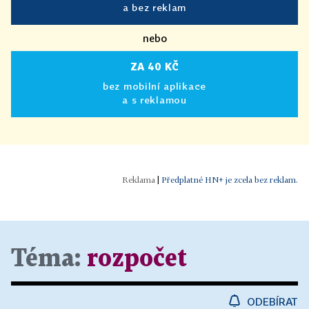
a bez reklam
nebo
ZA 40 KČ
bez mobilní aplikace
a s reklamou
|
Předplatné HN+ je zcela bez reklam.
Téma:
rozpočet
ODEBÍRAT