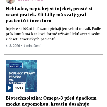
Nehladov, nepíchej si injekci, prostě si
vezmi prášek. Eli Lilly má svatý grál
pacientů i investorů
Injekce si běžní lidé sami píchají jen velmi neradi. Podle
průzkumů má k takové formě užívání léků averzi sedm
z deseti amerických pacientů....
6. 8. 2026 ▪ 4 min. čtení
16:13
Biotechnoložka: Omega-3 před úpadkem
mozku nepomohou, kreatin dosahuje