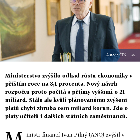
Autor ▪
ČTK
Ministerstvo zvýšilo odhad růstu ekonomiky v
příštím roce na 3,1 procenta. Nový návrh
rozpočtu proto počítá s příjmy vyššími o 21
miliard. Stále ale kvůli plánovanému zvýšení
platů chybí zhruba osm miliard korun. Jde o
platy učitelů i dalších státních zaměstnanců.
M
inistr financí Ivan Pilný (ANO) zvýšil v