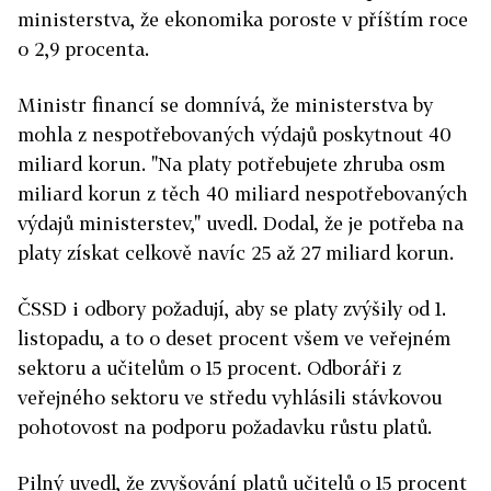
ministerstva, že ekonomika poroste v příštím roce
o 2,9 procenta.
Ministr financí se domnívá, že ministerstva by
mohla z nespotřebovaných výdajů poskytnout 40
miliard korun. "Na platy potřebujete zhruba osm
miliard korun z těch 40 miliard nespotřebovaných
výdajů ministerstev," uvedl. Dodal, že je potřeba na
platy získat celkově navíc 25 až 27 miliard korun.
ČSSD i odbory požadují, aby se platy zvýšily od 1.
listopadu, a to o deset procent všem ve veřejném
sektoru a učitelům o 15 procent. Odboráři z
veřejného sektoru ve středu vyhlásili stávkovou
pohotovost na podporu požadavku růstu platů.
Pilný uvedl, že zvyšování platů učitelů o 15 procent