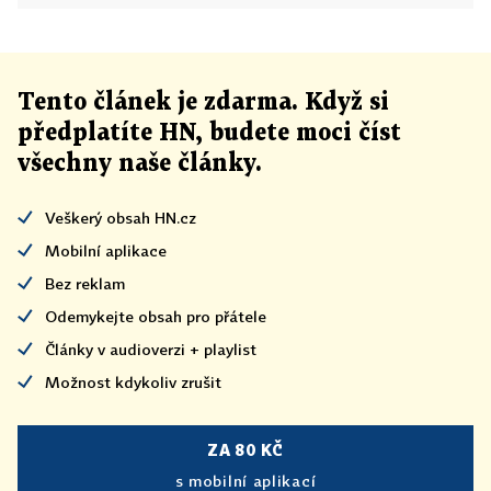
Tento článek
je
zdarma. Když si
předplatíte HN, budete moci číst
všechny naše články
.
Veškerý obsah HN.cz
Mobilní aplikace
Bez reklam
Odemykejte obsah pro přátele
Články v audioverzi + playlist
Možnost kdykoliv zrušit
ZA 80 KČ
s mobilní aplikací