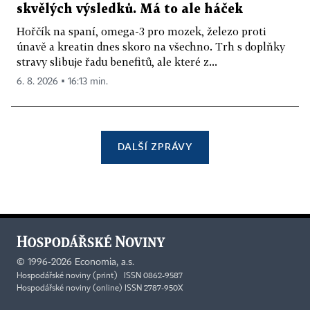
skvělých výsledků. Má to ale háček
Hořčík na spaní, omega-3 pro mozek, železo proti
únavě a kreatin dnes skoro na všechno. Trh s doplňky
stravy slibuje řadu benefitů, ale které z...
6. 8. 2026 ▪ 16:13 min.
DALŠÍ ZPRÁVY
©
1996-2026
Economia, a.s.
Hospodářské noviny (print) ISSN 0862-9587
Hospodářské noviny (online) ISSN 2787-950X