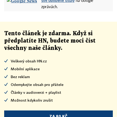
své oblíbené tituly
na Google
zprávách.
Tento článek
je
zdarma. Když si
předplatíte HN, budete moci číst
všechny naše články
.
Veškerý obsah HN.cz
Mobilní aplikace
Bez reklam
Odemykejte obsah pro přátele
Články v audioverzi + playlist
Možnost kdykoliv zrušit
ZA 80 KČ