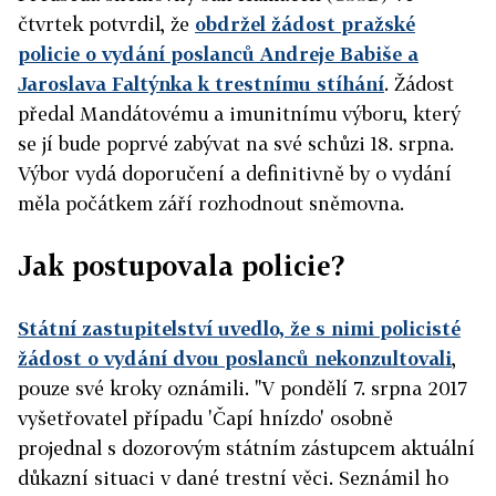
čtvrtek potvrdil, že
obdržel žádost pražské
policie o vydání poslanců Andreje Babiše a
Jaroslava Faltýnka k trestnímu stíhání
. Žádost
předal Mandátovému a imunitnímu výboru, který
se jí bude poprvé zabývat na své schůzi 18. srpna.
Výbor vydá doporučení a definitivně by o vydání
měla počátkem září rozhodnout sněmovna.
Jak postupovala policie?
Státní zastupitelství uvedlo, že s nimi policisté
žádost o vydání dvou poslanců nekonzultovali
,
pouze své kroky oznámili. "V pondělí 7. srpna 2017
vyšetřovatel případu 'Čapí hnízdo' osobně
projednal s dozorovým státním zástupcem aktuální
důkazní situaci v dané trestní věci. Seznámil ho