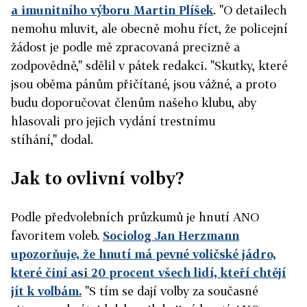
a imunitního výboru Martin Plíšek
. "O detailech
nemohu mluvit, ale obecně mohu říct, že policejní
žádost je podle mě zpracovaná precizně a
zodpovědně," sdělil v pátek redakci. "Skutky, které
jsou oběma pánům přičítané, jsou vážné, a proto
budu doporučovat členům našeho klubu, aby
hlasovali pro jejich vydání trestnímu
stíhání," dodal.
Jak to ovlivní volby?
Podle předvolebních průzkumů je hnutí ANO
favoritem voleb.
Sociolog Jan Herzmann
upozorňuje, že hnutí má pevné voličské jádro,
které činí asi 20 procent všech lidí, kteří chtějí
jít k volbám.
"S tím se dají volby za současné