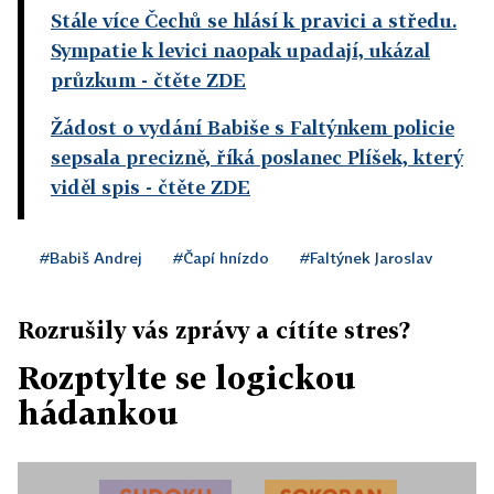
Stále více Čechů se hlásí k pravici a středu.
Sympatie k levici naopak upadají, ukázal
průzkum
- čtěte ZDE
Žádost o vydání Babiše s Faltýnkem policie
sepsala precizně, říká poslanec Plíšek, který
viděl spis
- čtěte ZDE
#Babiš Andrej
#Čapí hnízdo
#Faltýnek Jaroslav
Rozrušily vás zprávy a cítíte stres?
Rozptylte se logickou
hádankou