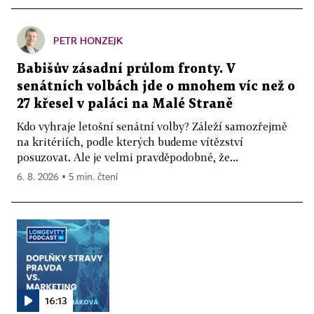
PETR HONZEJK
Babišův zásadní průlom fronty. V
senátních volbách jde o mnohem víc než o
27 křesel v paláci na Malé Straně
Kdo vyhraje letošní senátní volby? Záleží samozřejmě
na kritériích, podle kterých budeme vítězství
posuzovat. Ale je velmi pravděpodobné, že...
6. 8. 2026 ▪ 5 min. čtení
16:13