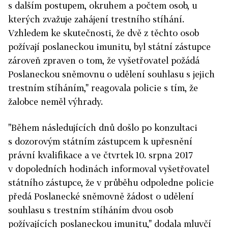
s dalším postupem, okruhem a počtem osob, u
kterých zvažuje zahájení trestního stíhání.
Vzhledem ke skutečnosti, že dvě z těchto osob
požívají poslaneckou imunitu, byl státní zástupce
zároveň zpraven o tom, že vyšetřovatel požádá
Poslaneckou sněmovnu o udělení souhlasu s jejich
trestním stíháním," reagovala policie s tím, že
žalobce neměl výhrady.
"Během následujících dnů došlo po konzultaci
s dozorovým státním zástupcem k upřesnění
právní kvalifikace a ve čtvrtek 10. srpna 2017
v dopoledních hodinách informoval vyšetřovatel
státního zástupce, že v průběhu odpoledne policie
předá Poslanecké sněmovně žádost o udělení
souhlasu s trestním stíháním dvou osob
požívajících poslaneckou imunitu," dodala mluvčí