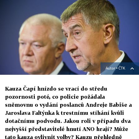
Autor ▪
ČTK
Kauza Čapí hnízdo se vrací do středu
pozornosti poté, co policie požádala
sněmovnu o vydání poslanců Andreje Babiše a
Jaroslava Faltýnka k trestnímu stíhání kvůli
dotačnímu podvodu. Jakou roli v případu dva
nejvyšší představitelé hnutí ANO hrají? Může
tato kauza ovlivnit volby? Kauzu přehledně