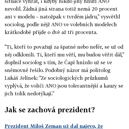
situace vyhrát, i kdyby nikdo jiný hnutí ANO
nevolil. Žádná jiná strana totiž nemá 20 procent
ani v modelu – natožpak v tvrdém jádru," vysvětlil
sociolog, podle nějž ANO ve volebních modelech
krátkodobě přijde o dvě až tři procenta.
"Ti, kteří to považují za špatné nebo nefér, se už od
něj odklonili. Ti, kteří mu věří, mu budou věřit dál,"
doplnil sociolog s tím, že Čapí hnízdo už se ve
sněmovně řešilo. Podobný názor má politolog
Lukáš Jelínek: "Ze sociologických průzkumů
vyplývá, že voliči ANO jsou tolerantnější a kauzy se
jich tolik nedotýkají."
Jak se zachová prezident?
Prezident Miloš Zeman už dal najevo, že