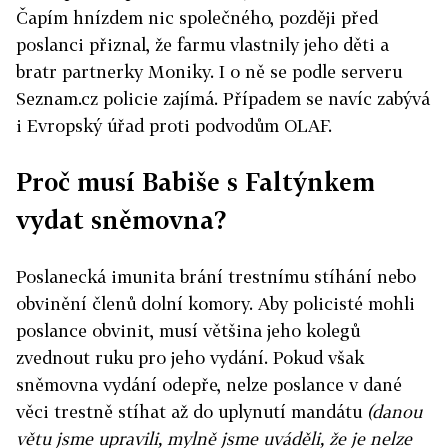
Čapím hnízdem nic společného, později před
poslanci přiznal, že farmu vlastnily jeho děti a
bratr partnerky Moniky. I o ně se podle serveru
Seznam.cz policie zajímá. Případem se navíc zabývá
i Evropský úřad proti podvodům OLAF.
Proč musí Babiše s Faltýnkem
vydat sněmovna?
Poslanecká imunita brání trestnímu stíhání nebo
obvinění členů dolní komory. Aby policisté mohli
poslance obvinit, musí většina jeho kolegů
zvednout ruku pro jeho vydání. Pokud však
sněmovna vydání odepře, nelze poslance v dané
věci trestně stíhat až do uplynutí mandátu
(danou
větu jsme upravili, mylně jsme uváděli, že je nelze