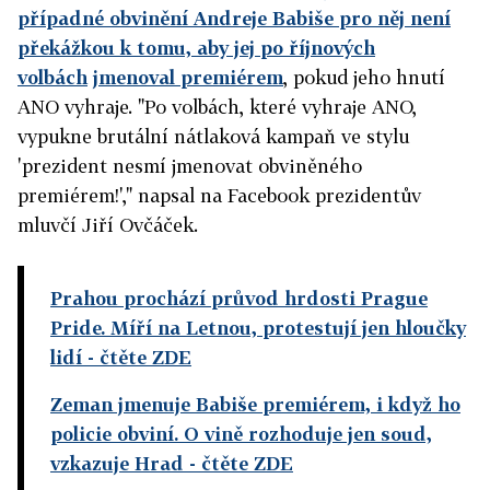
případné obvinění Andreje Babiše pro něj není
překážkou k tomu, aby jej po říjnových
volbách
jmenoval
premiérem
, pokud jeho hnutí
ANO vyhraje. "Po volbách, které vyhraje ANO,
vypukne brutální nátlaková kampaň ve stylu
'prezident nesmí jmenovat obviněného
premiérem!'," napsal na Facebook prezidentův
mluvčí Jiří Ovčáček.
Prahou prochází průvod hrdosti Prague
Pride. Míří na Letnou, protestují jen hloučky
lidí
- čtěte ZDE
Zeman jmenuje Babiše premiérem, i když ho
policie obviní. O vině rozhoduje jen soud,
vzkazuje Hrad
- čtěte ZDE