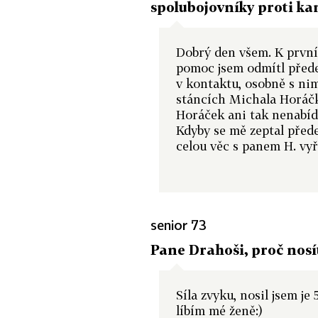
spolubojovníky proti k
Dobrý den všem. K první 
pomoc jsem odmítl přede
v kontaktu, osobně s nim
stáncích Michala Horáčk
Horáček ani tak nenabídl
Kdyby se mě zeptal přede
celou věc s panem H. vyř
senior 73
Pane Drahoši, proč nosít
Síla zvyku, nosil jsem je 
líbím mé ženě:)