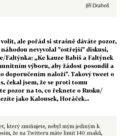
Jiří Drahoš
volit, ale pořád si strašně dáváte pozor,
 náhodou nevyvolal "ostřejší" diskusi,
še/Faltýnka: „Ke kauze Babiš a Faltýnek
unitním výboru, aby žádost posoudil a
mto doporučením naloží". Takový tweet o
s, čekal jsem, že se proti tomu
te pozor na to, co řeknete o Rusku/
ezíte jako Kalousek, Horáček...
et, který zmiňujete, nebyl mým jediným k
osím, že na Twitteru máte limit 140 znaků,