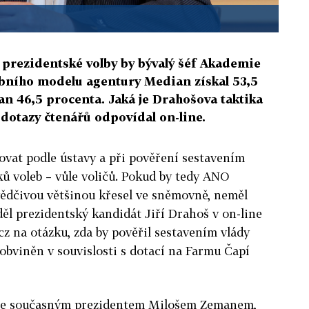
prezidentské volby by bývalý šéf Akademie
ebního modelu agentury Median získal 53,5
n 46,5 procenta. Jaká je Drahošova taktika
dotazy čtenářů odpovídal on-line.
ovat podle ústavy a při pověření sestavením
ků voleb – vůle voličů. Pokud by tedy ANO
ědčivou většinou křesel ve sněmovně, neměl
ěl prezidentský kandidát Jiří Drahoš v on-line
z na otázku, zda by pověřil sestavením vlády
 obviněn v souvislosti s dotací na Farmu Čapí
r se současným prezidentem Milošem Zemanem,