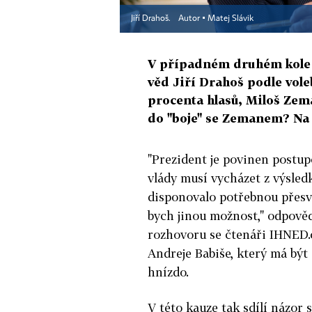
Jiří Drahoš.
Autor ▪
Matej Slávik
V případném druhém kole 
věd Jiří Drahoš podle vol
procenta hlasů, Miloš Zema
do "boje" se Zemanem? Na 
"Prezident je povinen postup
vlády musí vycházet z výsled
disponovalo potřebnou přesv
bych jinou možnost," odpověd
rozhovoru se čtenáři IHNED.c
Andreje Babiše, který má být
hnízdo.
V této kauze tak sdílí názo