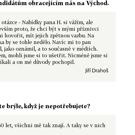
andidátům obracejícím nás na Východ.
otázce - Nabídky pana H. si vážím, ale
vším proto, že chci být s mými příznivci
i hovořit, mít jejich zpětnou vazbu. Na
a by se tohle nedělo. Navíc mi to pan
, jako oznámil, a to současně v médiích.
m, mohli jsme si to ušetřit. Nicméně jsme si
íkali a on mé důvody pochopil.
Jiří Drahoš
e brýle, když je nepotřebujete?
50 let, všichni mě tak znají. A taky se v nich