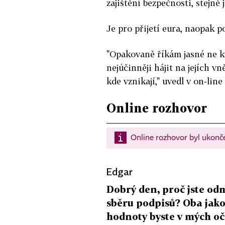
zajištění bezpečnosti, stejně
Je pro přijetí eura, naopak 
"Opakovaně říkám jasné ne k
nejúčinněji hájit na jejích v
kde vznikají," uvedl v on-lin
Online rozhovor
Online rozhovor byl ukončen
Edgar
Dobrý den, proč jste od
sběru podpisů? Oba jako
hodnoty byste v mých očí