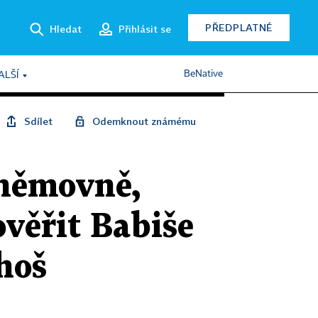
PŘEDPLATNÉ
Hledat
Přihlásit se
BeNative
ALŠÍ
Sdílet
Odemknout známému
sněmovně,
věřit Babiše
hoš