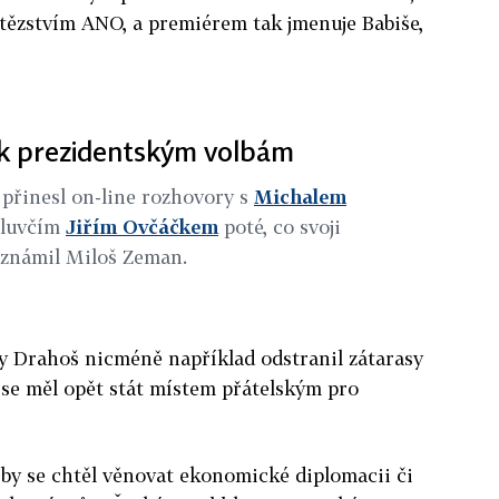
vítězstvím ANO, a premiérem tak jmenuje Babiše,
 k prezidentským volbám
 přinesl on-line rozhovory s
Michalem
mluvčím
Jiřím Ovčáčkem
poté, co svoji
známil Miloš Zeman.
by Drahoš nicméně například odstranil zátarasy
 se měl opět stát místem přátelským pro
y by se chtěl věnovat ekonomické diplomacii či