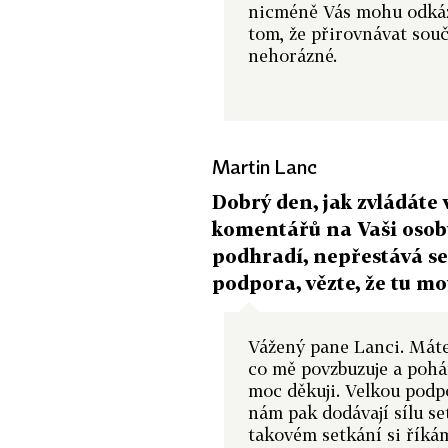
nicméně Vás mohu odkáza
tom, že přirovnávat souč
nehorázné.
Martin Lanc
Dobrý den, jak zvládáte
komentářů na Vaši osobu?
podhradí, nepřestává s
podpora, vězte, že tu m
Vážený pane Lanci. Máte
co mě povzbuzuje a pohá
moc děkuji. Velkou podp
nám pak dodávají sílu se
takovém setkání si říkám