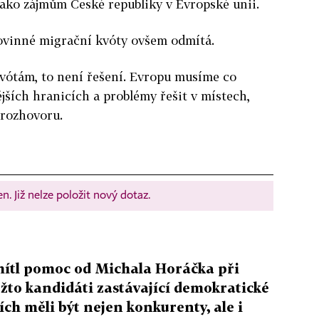
 jako zájmům České republiky v Evropské unii.
povinné migrační kvóty ovšem odmítá.
vótám, to není řešení. Evropu musíme co
nějších hranicích a problémy řešit v místech,
e rozhovoru.
. Již nelze položit nový dotaz.
mítl pomoc od Michala Horáčka při
žto kandidáti zastávající demokratické
ch měli být nejen konkurenty, ale i