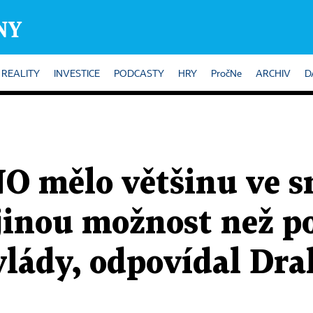
REALITY
INVESTICE
PODCASTY
HRY
PročNe
ARCHIV
D
O mělo většinu ve 
jinou možnost než po
vlády, odpovídal Dra