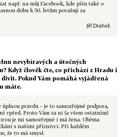
t např. na můj Facebook, kde píšu také o
asnou dobu k 50. letům považuji za
Jiří Drahoš
 vlnu nevybíravých a útočných
 Když člověk čte, co přichází z Hradu i
e divit. Pokud Vám pomáhá vyjádřená
ou máte.
 úplnou pravdu – je to samozřejmě podpora,
ní vpřed. Proto Vám za ni (a všem ostatním)
orou je mi samozřejmě i má žena. Oběma
tkání s našimi příznivci. Při každém
e, že to má smysl.