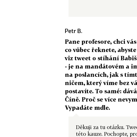
Petr B.
Pane profesore, chci vás 
co vůbec řeknete, abyste
viz tweet o stíhání Babi
- je na mandátovém a im
na poslancích, jak s tí
ničem, který víme bez vá
postavíte. To samé: dává
Číně. Proč se více nevym
Vypadáte mdle.
Děkuji za tu otázku. Twe
této kauze. Pochopte, pr