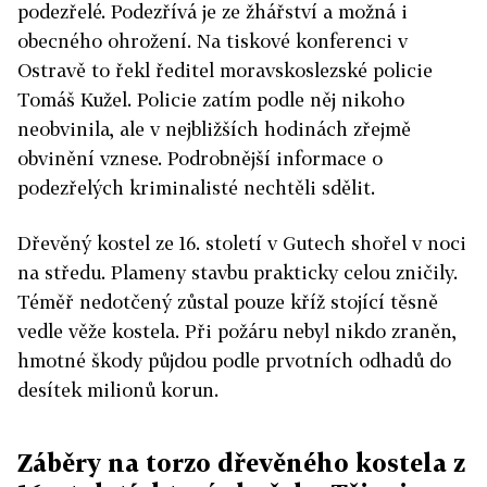
podezřelé. Podezřívá je ze žhářství a možná i
obecného ohrožení. Na tiskové konferenci v
Ostravě to řekl ředitel moravskoslezské policie
Tomáš Kužel. Policie zatím podle něj nikoho
neobvinila, ale v nejbližších hodinách zřejmě
obvinění vznese. Podrobnější informace o
podezřelých kriminalisté nechtěli sdělit.
Dřevěný kostel ze 16. století v Gutech shořel v noci
na středu. Plameny stavbu prakticky celou zničily.
Téměř nedotčený zůstal pouze kříž stojící těsně
vedle věže kostela. Při požáru nebyl nikdo zraněn,
hmotné škody půjdou podle prvotních odhadů do
desítek milionů korun.
Záběry na torzo dřevěného kostela z