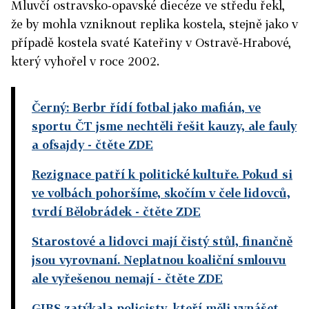
Mluvčí ostravsko-opavské diecéze ve středu řekl,
že by mohla vzniknout replika kostela, stejně jako v
případě kostela svaté Kateřiny v Ostravě-Hrabové,
který vyhořel v roce 2002.
Černý: Berbr řídí fotbal jako mafián, ve
sportu ČT jsme nechtěli řešit kauzy, ale fauly
a ofsajdy
- čtěte ZDE
Rezignace patří k politické kultuře. Pokud si
ve volbách pohoršíme, skočím v čele lidovců,
tvrdí Bělobrádek
- čtěte ZDE
Starostové a lidovci mají čistý stůl, finančně
jsou vyrovnaní. Neplatnou koaliční smlouvu
ale vyřešenou nemají
- čtěte ZDE
GIBS zatýkala policisty, kteří měli vynášet