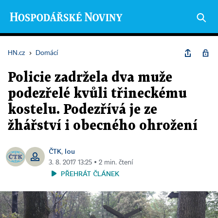
HN.cz
›
Domácí
Policie zadržela dva muže
podezřelé kvůli třineckému
kostelu. Podezřívá je ze
žhářství i obecného ohrožení
ČTK
lou
,
3. 8. 2017 13:25 ▪ 2 min. čtení
PŘEHRÁT ČLÁNEK