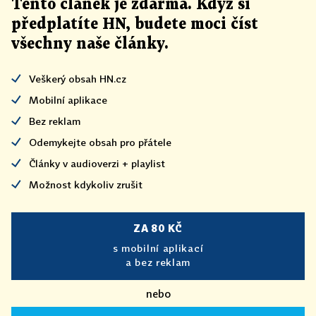
Tento článek
je
zdarma. Když si
předplatíte HN, budete moci číst
všechny naše články
.
Veškerý obsah HN.cz
Mobilní aplikace
Bez reklam
Odemykejte obsah pro přátele
Články v audioverzi + playlist
Možnost kdykoliv zrušit
ZA 80 KČ
s mobilní aplikací
a bez reklam
nebo