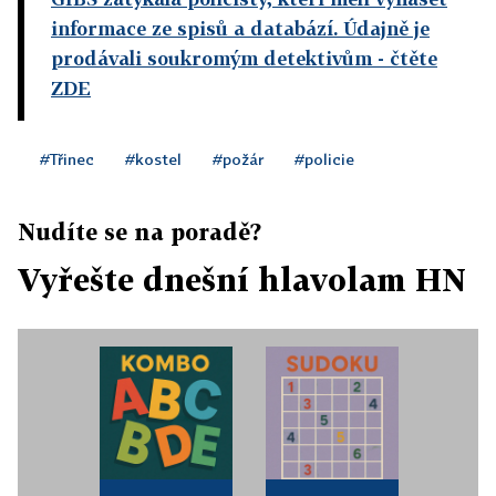
informace ze spisů a databází. Údajně je
prodávali soukromým detektivům
- čtěte
ZDE
#Třinec
#kostel
#požár
#policie
Nudíte se na poradě?
Vyřešte dnešní hlavolam HN