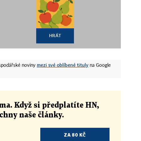
HRÁT
mezi své oblíbené tituly
ospodářské noviny
na Google
ma. Když si předplatíte HN,
echny naše články
.
ZA 80 KČ