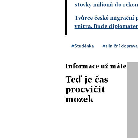
stovky milionů do rekon
Tvůrce české migrační p
vnitra. Bude diplomate
#Studénka
#silniční doprava
Informace už máte
Teď je čas
procvičit
mozek