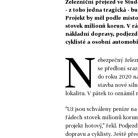
Železniční přejezd ve Stu
- z toho jedna tragická -
Projekt by měl podle míst
stovek milionů korun. V rá
nákladní dopravy, podjezd
cyklisté a osobní automobi
N
ebezpečný želez
se předloni sraz
do roku 2020 na
stavba nové sil
lokalitu. V pátek to oznámil
"Už jsou schváleny peníze na
řádech stovek milionů korun.
projekt hotový," řekl. Podjez
dopravu a cyklisty. Ještě př