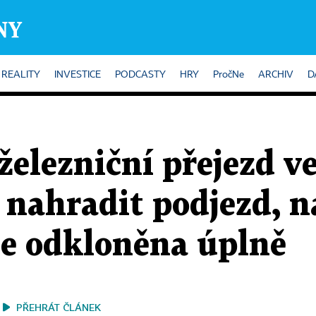
REALITY
INVESTICE
PODCASTY
HRY
PročNe
ARCHIV
D
elezniční přejezd v
t nahradit podjezd, 
e odkloněna úplně
PŘEHRÁT ČLÁNEK