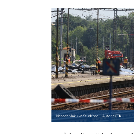
Nehoda vlaku ve Studénce.
Autor ▪
ČTK