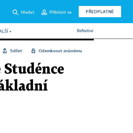
PŘEDPLATNÉ
Hledat
Přihlásit se
BeNative
ALŠÍ
Sdílet
Odemknout známému
e Studénce
nákladní