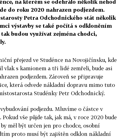
dénce, na kterém se odehrálo několik nehod
 bude do roku 2020 nahrazen podjezdem.
ostarosty Petra Odchodnického stát několik
mci výstavby se také počítá s odkloněním
 tak budou využívat zejména chodci,
ly.
niční přejezd ve Studénce na Novojičínsku, kde
il vlak s kamionem a tři lidé zemřeli, bude asi
hrazen podjezdem. Zároveň se připravuje
nice, která odvede nákladní dopravu mimo tuto
 místostarosta Studénky Petr Odchodnický.
 vybudování podjezdu. Mluvíme o částce v
 Pokud vše půjde tak, jak má, v roce 2020 bude
d by měl být určen jen pro chodce, osobní
edtím proto musí být zajištěn odklon nákladní