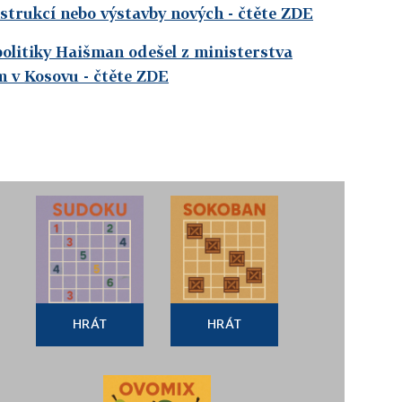
strukcí nebo výstavby nových
- čtěte ZDE
olitiky Haišman odešel z ministerstva
m v Kosovu
- čtěte ZDE
HRÁT
HRÁT