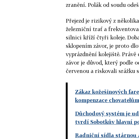
zranění. Polák od soudu odeše
Přejezd je rizikový z několik
železniční trať a frekventovan
silnici kříží čtyři koleje. Do
sklopením závor, je proto dl
vyprázdnění kolejiště. Právě
závor je důvod, který podle o
červenou a riskovali srážku 
Zákaz kožešinových fare
kompenzace chovatelům 
Důchodový systém je udr
tvrdí Sobotkův hlavní p
Radniční sídla stárnou 