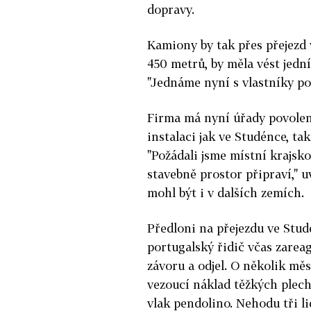
dopravy.
Kamiony by tak přes přejezd 
450 metrů, by měla vést jedn
"Jednáme nyní s vlastníky po
Firma má nyní úřady povoleno
instalaci jak ve Studénce, ta
"Požádali jsme místní krajsko
stavebně prostor připraví," u
mohl být i v dalších zemích.
Předloni na přejezdu ve Stud
portugalský řidič včas zareag
závoru a odjel. O několik měs
vezoucí náklad těžkých plech
vlak pendolino. Nehodu tři li