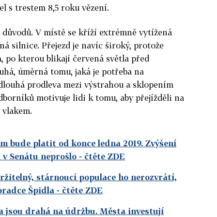
l s trestem 8,5 roku vězení.
a důvodů. V místě se kříží extrémně vytížená
á silnice. Přejezd je navíc široký, protože
ba, po kterou blikají červená světla před
ouhá, úměrná tomu, jaká je potřeba na
 dlouhá prodleva mezi výstrahou a sklopením
dborníků motivuje lidi k tomu, aby přejížděli na
s vlakem.
m bude platit od konce ledna 2019. Zvýšení
v Senátu neprošlo
- čtěte ZDE
žitelný, stárnoucí populace ho nerozvrátí,
oradce Špidla
- čtěte ZDE
a jsou drahá na údržbu. Města investují