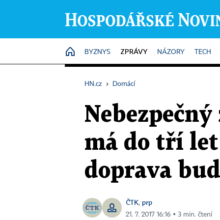
ZPRÁVY
HOME
BYZNYS
NÁZORY
TECH
HN.cz
›
Domácí
Nebezpečný ž
má do tří le
doprava bud
ČTK
prp
,
21. 7. 2017 16:16 ▪ 3 min. čtení