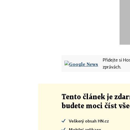
Přidejte si H
zprávách.
Tento článek
je
zdar
budete moci číst vš
Veškerý obsah HN.cz
Mobilní aplikace