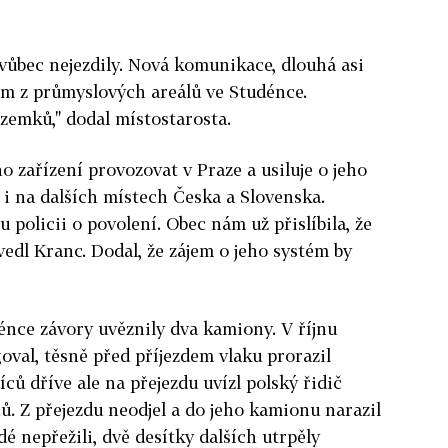
vůbec nejezdily. Nová komunikace, dlouhá asi
ím z průmyslových areálů ve Studénce.
zemků," dodal místostarosta.
 zařízení provozovat v Praze a usiluje o jeho
k i na dalších místech Česka a Slovenska.
u policii o povolení. Obec nám už přislíbila, že
vedl Kranc. Dodal, že zájem o jeho systém by
énce závory uvěznily dva kamiony. V říjnu
oval, těsně před příjezdem vlaku prorazil
íců dříve ale na přejezdu uvízl polský řidič
ů. Z přejezdu neodjel a do jeho kamionu narazil
dé nepřežili, dvě desítky dalších utrpěly