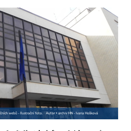
ních webů - Ilustrační foto.
Autor ▪
archiv HN - Ivana Hošková