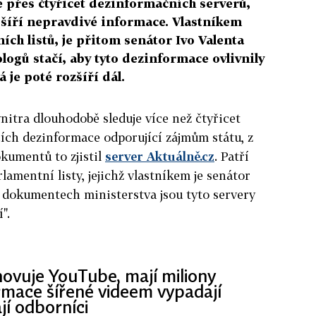
e přes čtyřicet dezinformačních serverů,
šíří nepravdivé informace. Vlastníkem
ích listů, je přitom senátor Ivo Valenta
logů stačí, aby tyto dezinformace ovlivnily
 je poté rozšíří dál.
vnitra dlouhodobě sleduje více než čtyřicet
cích dezinformace odporující zájmům státu, z
kumentů to zjistil
server Aktuálně.cz
. Patří
rlamentní listy, jejichž vlastníkem je senátor
 dokumentech ministerstva jsou tyto servery
".
ovuje YouTube, mají miliony
rmace šířené videem vypadají
jí odborníci