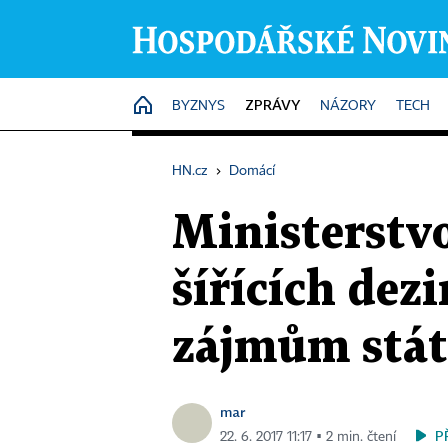
ZPRÁVY
HOME
BYZNYS
NÁZORY
TECH
HN.cz
›
Domácí
Ministerstvo
šířících dez
zájmům stá
mar
P
22. 6. 2017 11:17 ▪ 2 min. čtení