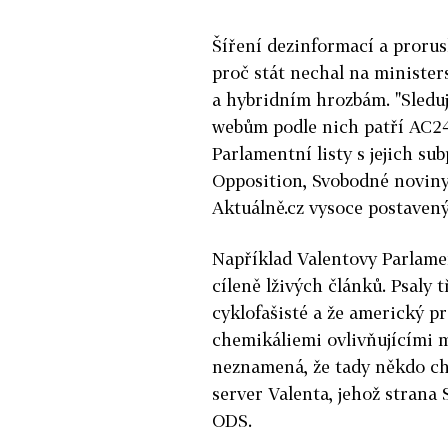
Šíření dezinformací a prorus
proč stát nechal na ministe
a hybridním hrozbám. "Sleduj
webům podle nich patří AC24,
Parlamentní listy s jejich s
Opposition, Svobodné noviny,
Aktuálně.cz vysoce postavený 
Například Valentovy Parlamen
cíleně lživých článků. Psaly t
cyklofašisté a že americký p
chemikáliemi ovlivňujícími my
neznamená, že tady někdo ch
server Valenta, jehož strana
ODS.