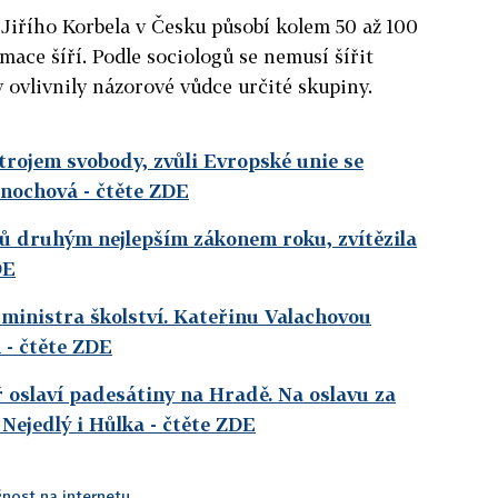
Jiřího Korbela v Česku působí kolem 50 až 100
mace šíří. Podle sociologů se nemusí šířit
y ovlivnily názorové vůdce určité skupiny.
strojem svobody, zvůli Evropské unie se
rnochová
- čtěte ZDE
ů druhým nejlepším zákonem roku, zvítězila
DE
ministra školství. Kateřinu Valachovou
h
- čtěte ZDE
 oslaví padesátiny na Hradě. Na oslavu za
 Nejedlý i Hůlka
- čtěte ZDE
nost na internetu