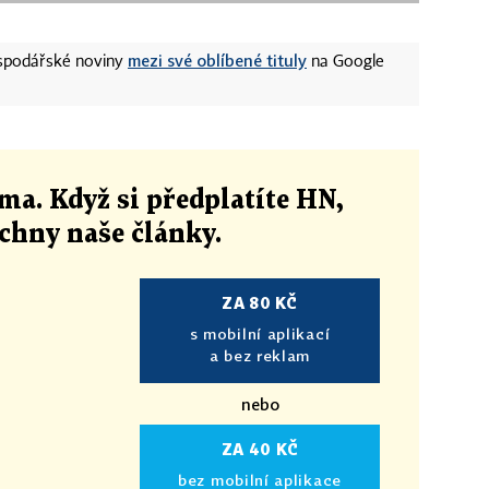
mezi své oblíbené tituly
ospodářské noviny
na Google
ma. Když si předplatíte HN,
echny naše články
.
ZA 80 KČ
s mobilní aplikací
a bez reklam
nebo
ZA 40 KČ
bez mobilní aplikace