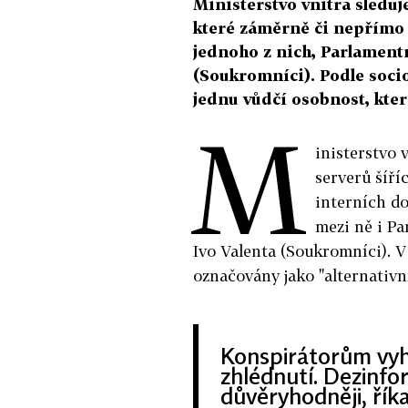
Ministerstvo vnitra sleduj
které záměrně či nepřímo 
jednoho z nich, Parlamentn
(Soukromníci). Podle socio
jednu vůdčí osobnost, která
M
inisterstvo 
serverů šíří
interních do
mezi ně i Pa
Ivo Valenta (Soukromníci). V
označovány jako "alternativní
Konspirátorům vyh
zhlédnutí. Dezinfo
důvěryhodněji, říka