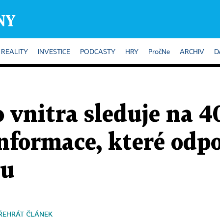
REALITY
INVESTICE
PODCASTY
HRY
PročNe
ARCHIV
D
 vnitra sleduje na 
informace, které odpo
tu
ŘEHRÁT ČLÁNEK