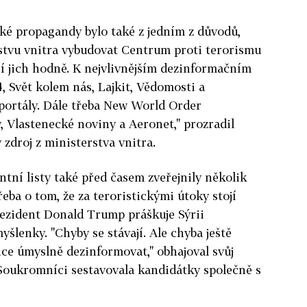
ké propagandy bylo také z jedním z důvodů,
rstvu vnitra vybudovat Centrum proti terorismu
í jich hodně. K nejvlivnějším dezinformačním
 Svět kolem nás, Lajkit, Vědomosti a
ubportály. Dále třeba New World Order
 Vlastenecké noviny a Aeronet," prozradil
zdroj z ministerstva vnitra.
tní listy také před časem zveřejnily několik
řeba o tom, že za teroristickými útoky stojí
rezident Donald Trump práškuje Sýrii
šlenky. "Chyby se stávají. Ale chyba ještě
ce úmyslně dezinformovat," obhajoval svůj
 Soukromníci sestavovala kandidátky společně s