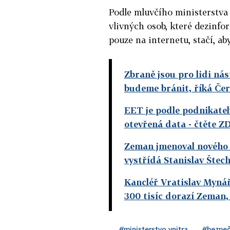
Podle mluvčího ministerstva 
vlivných osob, které dezinfor
pouze na internetu, stačí, ab
Zbraně jsou pro lidi ná
budeme bránit, říká Če
EET je podle podnikatel
otevřená data
- čtěte Z
Zeman jmenoval nového 
vystřídá Stanislav Štec
Kancléř Vratislav Mynář
300 tisíc dorazí Zeman,
#ministerstvo vnitra
#bezpeč