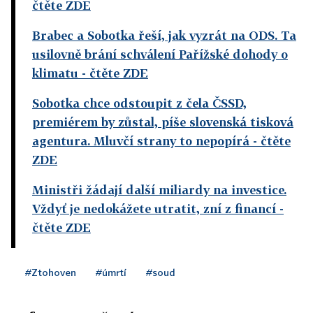
čtěte ZDE
Brabec a Sobotka řeší, jak vyzrát na ODS. Ta
usilovně brání schválení Pařížské dohody o
klimatu
- čtěte ZDE
Sobotka chce odstoupit z čela ČSSD,
premiérem by zůstal, píše slovenská tisková
agentura. Mluvčí strany to nepopírá
- čtěte
ZDE
Ministři žádají další miliardy na investice.
Vždyť je nedokážete utratit, zní z financí
-
čtěte ZDE
#Ztohoven
#úmrtí
#soud