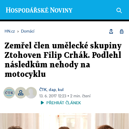
HN.cz
›
Domácí
Zemřel člen umělecké skupiny
Ztohoven Filip Crhák. Podlehl
následkům nehody na
motocyklu
ČTK
dap
kul
,
,
13. 6. 2017 12:23 ▪ 2 min. čtení
PŘEHRÁT ČLÁNEK