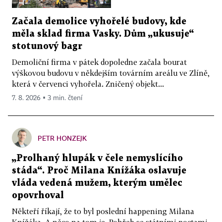
Začala demolice vyhořelé budovy, kde
měla sklad firma Vasky. Dům „ukusuje“
stotunový bagr
Demoliční firma v pátek dopoledne začala bourat
výškovou budovu v někdejším továrním areálu ve Zlíně,
která v červenci vyhořela. Zničený objekt...
7. 8. 2026 ▪ 3 min. čtení
PETR HONZEJK
„Prolhaný hlupák v čele nemyslícího
stáda“. Proč Milana Knížáka oslavuje
vláda vedená mužem, kterým umělec
opovrhoval
Někteří říkají, že to byl poslední happening Milana
Knížáka. A něco na tom je. Pohřeb se státními poctami