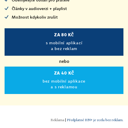
Články v audioverzi + playlist
Možnost kdykoliv zrušit
ZA 80 KČ
s mobilní aplikací
a bez reklam
nebo
ZA 40 KČ
bez mobilní aplikace
a s reklamou
|
Předplatné HN+ je zcela bez reklam.