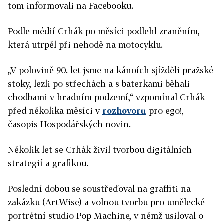
tom informovali na Facebooku.
Podle médií Crhák po měsíci podlehl zraněním,
která utrpěl při nehodě na motocyklu.
„V polovině 90. let jsme na kánoích sjížděli pražské
stoky, lezli po střechách a s baterkami běhali
chodbami v hradním podzemí,“ vzpomínal Crhák
před několika měsíci v
rozhovoru
pro ego!,
časopis Hospodářských novin.
Několik let se Crhák živil tvorbou digitálních
strategií a grafikou.
Poslední dobou se soustřeďoval na graffiti na
zakázku (ArtWise) a volnou tvorbu pro umělecké
portrétní studio Pop Machine, v němž usiloval o