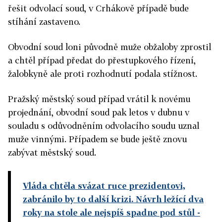
řešit odvolací soud, v Crhákově případě bude
stíhání zastaveno.
Obvodní soud loni původně muže obžaloby zprostil
a chtěl případ předat do přestupkového řízení,
žalobkyně ale proti rozhodnutí podala stížnost.
Pražský městský soud případ vrátil k novému
projednání, obvodní soud pak letos v dubnu v
souladu s odůvodněním odvolacího soudu uznal
muže vinnými. Případem se bude ještě znovu
zabývat městský soud.
Vláda chtěla svázat ruce prezidentovi,
zabránilo by to další krizi. Návrh ležící dva
roky na stole ale nejspíš spadne pod stůl
-