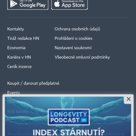
Kontakty
Ochrana osobních údajů
Tiráž redakce HN
Prohlášení o cookies
Economia
Nastavení soukromí
Kariéra v HN
Všeobecné smluvní podmínky
Ceník inzerce
Koupit / darovat předplatné
Eventy
×
Newslettery
RSS kanály
Autorská práva vykonává vydavatel. Bez písemného svolení vydavatele je