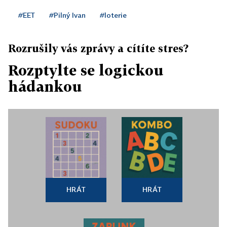
#EET
#Pilný Ivan
#loterie
Rozrušily vás zprávy a cítíte stres?
Rozptylte se logickou
hádankou
HRÁT
HRÁT