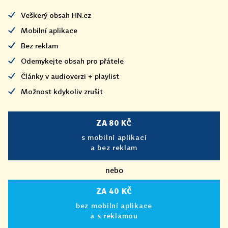
Veškerý obsah HN.cz
Mobilní aplikace
Bez reklam
Odemykejte obsah pro přátele
Články v audioverzi + playlist
Možnost kdykoliv zrušit
ZA 80 KČ
s mobilní aplikací
a bez reklam
nebo
ZA 40 KČ
bez mobilní aplikace
a s reklamou