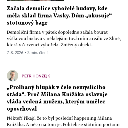
Začala demolice vyhořelé budovy, kde
měla sklad firma Vasky. Dům „ukusuje“
stotunový bagr
Demoliční firma v pátek dopoledne začala bourat
výškovou budovu v někdejším továrním areálu ve Zlíně,
která v červenci vyhořela. Zničený objekt...
7. 8. 2026 ▪ 3 min. čtení
PETR HONZEJK
„Prolhaný hlupák v čele nemyslícího
stáda“. Proč Milana Knížáka oslavuje
vláda vedená mužem, kterým umělec
opovrhoval
Někteří říkají, že to byl poslední happening Milana
Knížáka. A něco na tom je. Pohřeb se státními poctami