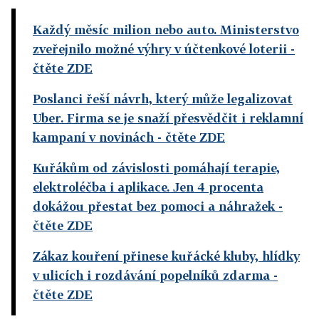
Každý měsíc milion nebo auto. Ministerstvo
zveřejnilo možné výhry v účtenkové loterii
-
čtěte ZDE
Poslanci řeší návrh, který může legalizovat
Uber. Firma se je snaží přesvědčit i reklamní
kampaní v novinách
- čtěte ZDE
Kuřákům od závislosti pomáhají terapie,
elektroléčba i aplikace. Jen 4 procenta
dokážou přestat bez pomoci a náhražek
-
čtěte ZDE
Zákaz kouření přinese kuřácké kluby, hlídky
v ulicích i rozdávání popelníků zdarma
-
čtěte ZDE