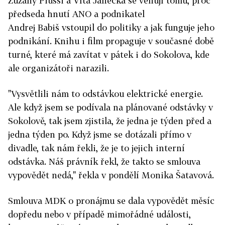
Zuzany Piussi a Víta Janečka se věnují tomu, proč
předseda hnutí ANO a podnikatel
Andrej
Babiš
vstoupil do politiky a jak funguje jeho
podnikání. Knihu i film propaguje v současné době
turné, které má zavítat v pátek i do Sokolova, kde
ale organizátoři narazili.
"Vysvětlili nám to odstávkou elektrické energie.
Ale když jsem se podívala na plánované odstávky v
Sokolově, tak jsem zjistila, že jedna je týden před a
jedna týden po. Když jsme se dotázali přímo v
divadle, tak nám řekli, že je to jejich interní
odstávka. Náš právník řekl, že takto se smlouva
vypovědět nedá," řekla v pondělí Monika Šatavová.
Smlouva MDK o pronájmu se dala vypovědět měsíc
dopředu nebo v případě mimořádné události,