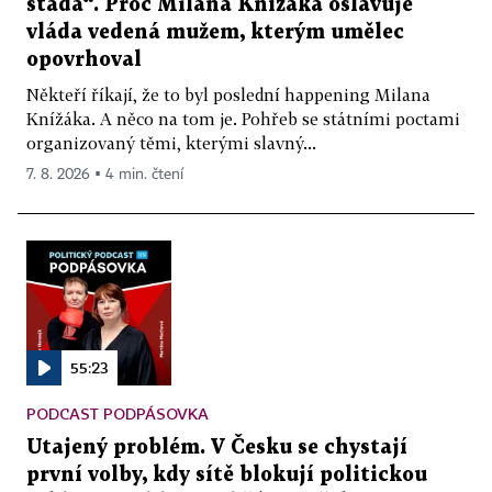
stáda“. Proč Milana Knížáka oslavuje
vláda vedená mužem, kterým umělec
opovrhoval
Někteří říkají, že to byl poslední happening Milana
Knížáka. A něco na tom je. Pohřeb se státními poctami
organizovaný těmi, kterými slavný...
7. 8. 2026 ▪ 4 min. čtení
55:23
PODCAST PODPÁSOVKA
Utajený problém. V Česku se chystají
první volby, kdy sítě blokují politickou