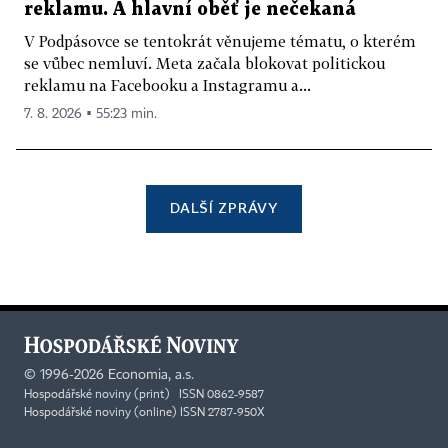
reklamu. A hlavní oběť je nečekaná
V Podpásovce se tentokrát věnujeme tématu, o kterém
se vůbec nemluví. Meta začala blokovat politickou
reklamu na Facebooku a Instagramu a...
7. 8. 2026 ▪ 55:23 min.
DALŠÍ ZPRÁVY
©
1996-2026
Economia, a.s.
Hospodářské noviny (print) ISSN 0862-9587
Hospodářské noviny (online) ISSN 2787-950X