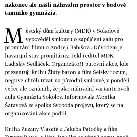
nakonec ale našli náhradní prostor v budově
tamního gymnázia.
M
ěstský dům kultury (MDK) v Sokolově
vypověděl smlouvu o zapůjčení sálu pro
promítání filmu o Andreji
Babišovi
. Důvodem je
havarijní stav promítárny, řekl ředitel MDK
Ladislav Sedláček. Organizátoři putovní akce, kde
prezentují knihu Žlutý baron a film Selský rozum,
n
ejprve chtěli trvat na původní smlouvě, v pondělí
večer ale oznámili, že jako náhradní variantu zvolí
aulu Gymnázia Sokolov. Informovala Monika
Šatavová ze spolku Svoboda projevu, který se na
organizování akce podílí.
Kniha Zuzany Vlasaté a Jakuba Patočky a film