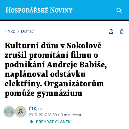
HN.cz
›
Domácí
Kulturní dům v Sokolově
zrušil promítání filmu o
podnikání Andreje Babiše,
naplánoval odstávku
elektřiny. Organizátorům
pomůže gymnázium
ČTK
ia
,
29. 5. 2017 18:50 ▪ 3 min. čtení
PŘEHRÁT ČLÁNEK