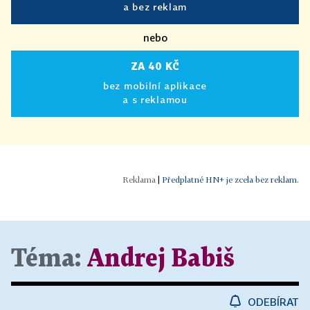
a bez reklam
nebo
ZA 40 KČ
bez mobilní aplikace
a s reklamou
|
Předplatné HN+ je zcela bez reklam.
Téma:
Andrej Babiš
ODEBÍRAT