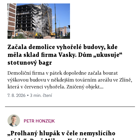
Začala demolice vyhořelé budovy, kde
měla sklad firma Vasky. Dům „ukusuje“
stotunový bagr
Demoliční firma v pátek dopoledne začala bourat
výškovou budovu v někdejším továrním areálu ve Zlíně,
která v červenci vyhořela. Zničený objekt...
7. 8. 2026 ▪ 3 min. čtení
PETR HONZEJK
„Prolhaný hlupák v čele nemyslícího