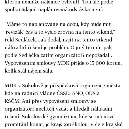
kterou nemůže nájemce ovlivnit. Tou ale podle
spolku údajně naplánovaná odstávka není.
"Máme to naplánované na dobu, kdy bude mít
'revizák' čas a to vyšlo zrovna na tento víkend,"
řekl Sedláček. Jak dodal, najít na tento víkend
náhradní řešení je problém. O jiný termín pak
podle Sedláčka zatím organizátoři nepožádali.
Vypovězením smlouvy MDK přijde o 15 000 korun,
kolik stál nájem sálu.
MDK v Sokolově je příspěvková organizace města,
kde na radnici vládne ČSSD, ANO, ODS a
KSČM.
Ani přes vypovězení smlouvy se
organizátoři nechtějí vzdát a hledali náhradní
řešení. Sokolovské gymnázium, kde se má nově
promítání konat, je krajskou školou. V čele krajské