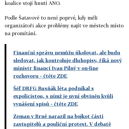
koalice stojí hnutí ANO.
Podle Šatavové to není poprvé, kdy měli
organizátoři akce problémy najít ve městech místo
na promítání.
Finanční správu nemůžu úkolovat, ale budu
sledovat, jak kontroluje dluhopisy, říká nový
ministr financí Ivan Pilný v on-line
rozhovoru
- čtěte ZDE
Šéf DRFG Rusňák léta podnikal s
expolicistou, s nímž je nyní obviněn kvůli
vynášení spisů
- čtěte ZDE
Zeman v Brně narazil na bojkot části
zastupitelů a pouliční protest. V debatě