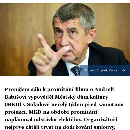
Autor ▪
Zbyněk Pecák
Pronájem sálu k promítání filmu o Andreji
Babišovi vypověděl Městský dům kultury
(MKD) v Sokolově necelý týden před samotnou
projekcí. MKD na období promítání
naplánoval odstávku elektřiny. Organizátoři
nejprve chtěli trvat na dodržování smlouvy,