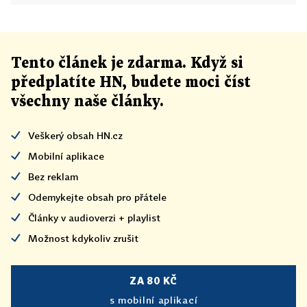
Tento článek
je
zdarma. Když si
předplatíte HN, budete moci číst
všechny naše články
.
Veškerý obsah HN.cz
Mobilní aplikace
Bez reklam
Odemykejte obsah pro přátele
Články v audioverzi + playlist
Možnost kdykoliv zrušit
ZA 80 KČ
s mobilní aplikací