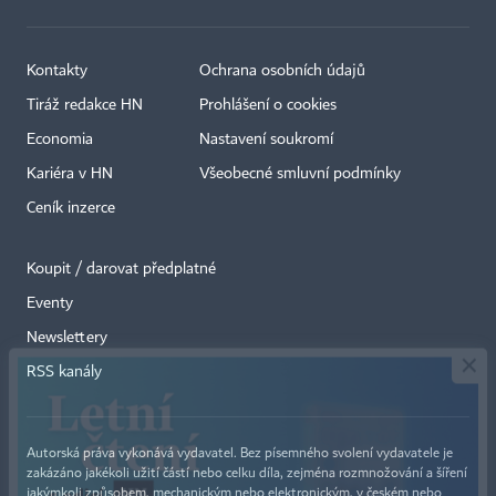
Kontakty
Ochrana osobních údajů
Tiráž redakce HN
Prohlášení o cookies
Economia
Nastavení soukromí
Kariéra v HN
Všeobecné smluvní podmínky
Ceník inzerce
Koupit / darovat předplatné
Eventy
×
Newslettery
RSS kanály
Autorská práva vykonává vydavatel. Bez písemného svolení vydavatele je
zakázáno jakékoli užití částí nebo celku díla, zejména rozmnožování a šíření
jakýmkoli způsobem, mechanickým nebo elektronickým, v českém nebo