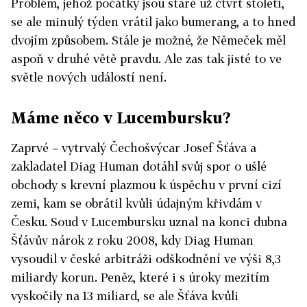
Problém, jehož počátky jsou staré už čtvrt století,
se ale minulý týden vrátil jako bumerang, a to hned
dvojím způsobem. Stále je možné, že Němeček měl
aspoň v druhé větě pravdu. Ale zas tak jisté to ve
světle nových událostí není.
Máme něco v Lucembursku?
Zaprvé – vytrvalý Čechošvýcar Josef Šťáva a
zakladatel Diag Human dotáhl svůj spor o ušlé
obchody s krevní plazmou k úspěchu v první cizí
zemi, kam se obrátil kvůli údajným křivdám v
Česku. Soud v Lucembursku uznal na konci dubna
Šťávův nárok z roku 2008, kdy Diag Human
vysoudil v české arbitráži odškodnění ve výši 8,3
miliardy korun. Peněz, které i s úroky mezitím
vyskočily na 13 miliard, se ale Šťáva kvůli