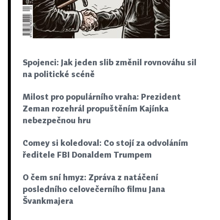
Spojenci: Jak jeden slib změnil rovnováhu sil
na politické scéně
Milost pro populárního vraha: Prezident
Zeman rozehrál propuštěním Kajínka
nebezpečnou hru
Comey si koledoval: Co stojí za odvoláním
ředitele FBI Donaldem Trumpem
O čem sní hmyz: Zpráva z natáčení
posledního celovečerního filmu Jana
Švankmajera