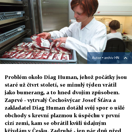
Autor ▪
archiv HN
Problém okolo Diag Human, jehož počátky jsou
staré už čtvrt století, se minulý týden vrátil
jako bumerang, a to hned dvojím způsobem.
Zaprvé - vytrvalý Čechošvýcar Josef Šťáva a
zakladatel Diag Human dotáhl svůj spor o ušlé
obchody s krevní plazmou k úspěchu v první
cizí zemi, kam se obrátil kvůli údajným
křivdám v Česku. Zadruhé - jen pár dnů před