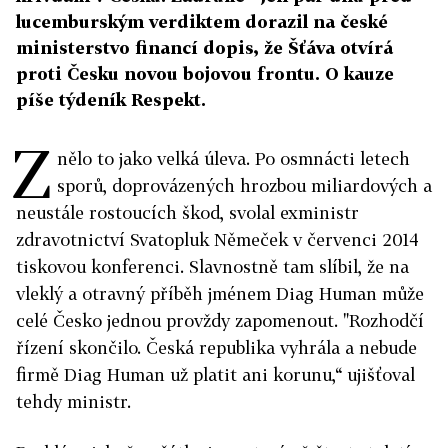
lucemburským verdiktem dorazil na české
ministerstvo financí dopis, že Šťáva otvírá
proti Česku novou bojovou frontu. O kauze
píše týdeník Respekt.
Z
nělo to jako velká úleva. Po osmnácti letech
sporů, doprovázených hrozbou miliardových a
neustále rostoucích škod, svolal exministr
zdravotnictví Svatopluk Němeček v červenci 2014
tiskovou konferenci. Slavnostně tam slíbil, že na
vleklý a otravný příběh jménem Diag Human může
celé Česko jednou provždy zapomenout. "Rozhodčí
řízení skončilo. Česká republika vyhrála a nebude
firmě Diag Human už platit ani korunu,“ ujišťoval
tehdy ministr.