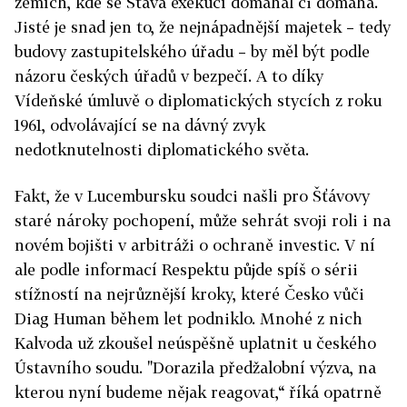
zemích, kde se Šťáva exekucí domáhal či domáhá.
Jisté je snad jen to, že nejnápadnější majetek – tedy
budovy zastupitelského úřadu – by měl být podle
názoru českých úřadů v bezpečí. A to díky
Vídeňské úmluvě o diplomatických stycích z roku
1961, odvolávající se na dávný zvyk
nedotknutelnosti diplomatického světa.
Fakt, že v Lucembursku soudci našli pro Šťávovy
staré nároky pochopení, může sehrát svoji roli i na
novém bojišti v arbitráži o ochraně investic. V ní
ale podle informací Respektu půjde spíš o sérii
stížností na nejrůznější kroky, které Česko vůči
Diag Human během let podniklo. Mnohé z nich
Kalvoda už zkoušel neúspěšně uplatnit u českého
Ústavního soudu. "Dorazila předžalobní výzva, na
kterou nyní budeme nějak reagovat,“ říká opatrně