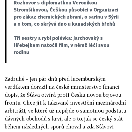
Rozhovor s diplomatkou Veronikou
Stromšíkovou, Češkou působící v Organizaci
pro zákaz chemických zbraní, o sarinu v Sýrii
a o tom, co skrývá dno u kanadských břehů
Tři sestry a rybí polévka: Jarchovský s
Hřebejkem natočil film, v němž léčí svou
rodinu
Zadruhé – jen pár dnů před lucemburským
verdiktem dorazil na české ministerstvo financí
dopis, že Šťáva otvírá proti Česku novou bojovou
frontu. Chce jít k takzvané investiční mezinárodní
arbitráži, ve které už nepůjde o samotnou podstatu
dávných obchodů s krví, ale o to, jak se český stát
během následných sporů choval a zda Šťávovi