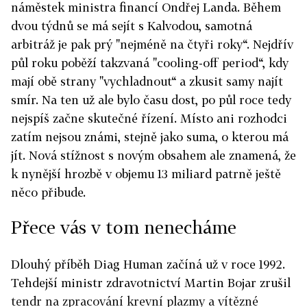
náměstek ministra financí Ondřej Landa. Během
dvou týdnů se má sejít s Kalvodou, samotná
arbitráž je pak prý "nejméně na čtyři roky“. Nejdřív
půl roku poběží takzvaná "cooling-off period“, kdy
mají obě strany "vychladnout“ a zkusit samy najít
smír. Na ten už ale bylo času dost, po půl roce tedy
nejspíš začne skutečné řízení. Místo ani rozhodci
zatím nejsou známi, stejně jako suma, o kterou má
jít. Nová stížnost s novým obsahem ale znamená, že
k nynější hrozbě v objemu 13 miliard patrně ještě
něco přibude.
Přece vás v tom nenecháme
Dlouhý příběh Diag Human začíná už v roce 1992.
Tehdejší ministr zdravotnictví Martin Bojar zrušil
tendr na zpracování krevní plazmy a vítězné