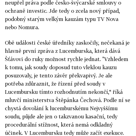
neupřel práva podle česko-švýcarské smlouvy o
ochraně investic. Jde tedy o zcela nový případ,
podobný starým velkým kauzám typu TV Nova
nebo Nomura.
Obě události české úředníky zaskočily, nečekaná je
hlavně první zpráva z Lucemburska, která dává
Šťávovi do ruky možnost rychle jednat. "Vzhledem
k tomu, jak soudy doposud tuto vleklou kauzu
posuzovaly, je tento závěr překvapivý. Je ale
potřeba zdůraznit, že řízení před soudy v
Lucembursku tímto rozhodnutím nekončí,“ říká
mluvčí ministerstva Štěpánka Čechová. Podle ní se
chystá dovolání k lucemburskému Nejvyššímu
soudu, půjde ale jen o takzvanou kasační, tedy
procedurální stížnost, která nemá odkladný
účinek. V Lucembursku tedy může začít exekuce.