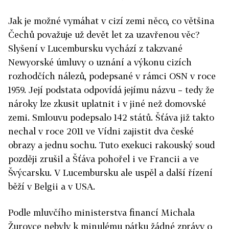
Jak je možné vymáhat v cizí zemi něco, co většina
Čechů považuje už devět let za uzavřenou věc?
Slyšení v Lucembursku vychází z takzvané
Newyorské úmluvy o uznání a výkonu cizích
rozhodčích nálezů, podepsané v rámci OSN v roce
1959. Její podstata odpovídá jejímu názvu – tedy že
nároky lze zkusit uplatnit i v jiné než domovské
zemi. Smlouvu podepsalo 142 států. Šťáva již takto
nechal v roce 2011 ve Vídni zajistit dva české
obrazy a jednu sochu. Tuto exekuci rakouský soud
později zrušil a Šťáva pohořel i ve Francii a ve
Švýcarsku. V Lucembursku ale uspěl a další řízení
běží v Belgii a v USA.
Podle mluvčího ministerstva financí Michala
Žurovce nebyly k minulému pátku žádné zprávy o