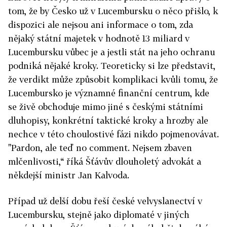
tom, že by Česko už v Lucembursku o něco přišlo, k
dispozici ale nejsou ani informace o tom, zda
nějaký státní majetek v hodnotě 13 miliard v
Lucembursku vůbec je a jestli stát na jeho ochranu
podniká nějaké kroky. Teoreticky si lze představit,
že verdikt může způsobit komplikaci kvůli tomu, že
Lucembursko je významné finanční centrum, kde
se živě obchoduje mimo jiné s českými státními
dluhopisy, konkrétní taktické kroky a hrozby ale
nechce v této choulostivé fázi nikdo pojmenovávat.
"Pardon, ale teď no comment. Nejsem zbaven
mlčenlivosti,“ říká Šťávův dlouholetý advokát a
někdejší ministr Jan Kalvoda.
Případ už delší dobu řeší české velvyslanectví v
Lucembursku, stejně jako diplomaté v jiných