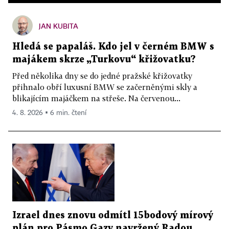
JAN KUBITA
Hledá se papaláš. Kdo jel v černém BMW s
majákem skrze „Turkovu“ křižovatku?
Před několika dny se do jedné pražské křižovatky
přihnalo obří luxusní BMW se začerněnými skly a
blikajícím majáčkem na střeše. Na červenou...
4. 8. 2026 ▪ 6 min. čtení
Izrael dnes znovu odmítl 15bodový mírový
plán pro Pásmo Gazy navržený Radou