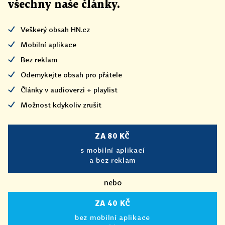
všechny naše články
.
Veškerý obsah HN.cz
Mobilní aplikace
Bez reklam
Odemykejte obsah pro přátele
Články v audioverzi + playlist
Možnost kdykoliv zrušit
ZA 80 KČ
s mobilní aplikací
a bez reklam
nebo
ZA 40 KČ
bez mobilní aplikace