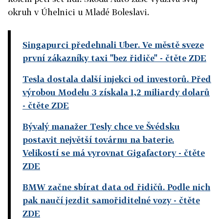
okruh v Úhelnici u Mladé Boleslavi.
Singapurci předehnali Uber. Ve městě sveze
první zákazníky taxi "bez řidiče"
- čtěte ZDE
Tesla dostala další injekci od investorů. Před
výrobou Modelu 3 získala 1,2 miliardy dolarů
- čtěte ZDE
Bývalý manažer Tesly chce ve Švédsku
postavit největší továrnu na baterie.
Velikostí se má vyrovnat Gigafactory
- čtěte
ZDE
BMW začne sbírat data od řidičů. Podle nich
pak naučí jezdit samořiditelné vozy
- čtěte
ZDE