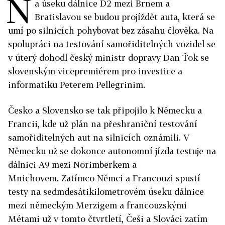
N
a úseku dálnice D2 mezi Brnem a
Bratislavou se budou projíždět auta, která se
umí po silnicích pohybovat bez zásahu člověka. Na
spolupráci na testování samořiditelných vozidel se
v úterý dohodl český ministr dopravy Dan Ťok se
slovenským vicepremiérem pro investice a
informatiku Peterem Pellegrinim.
Česko a Slovensko se tak připojilo k Německu a
Francii, kde už plán na
přeshraniční
testování
samořiditelných aut na silnicích oznámili.
V
Německu už se dokonce autonomní jízda testuje na
dálnici A9 mezi Norimberkem a
Mnichovem.
Zatímco Němci a Francouzi spustí
testy na sedmdesátikilometrovém úseku dálnice
mezi německým Merzigem a francouzskými
Métami už v tomto čtvrtletí, Češi a Slováci zatím