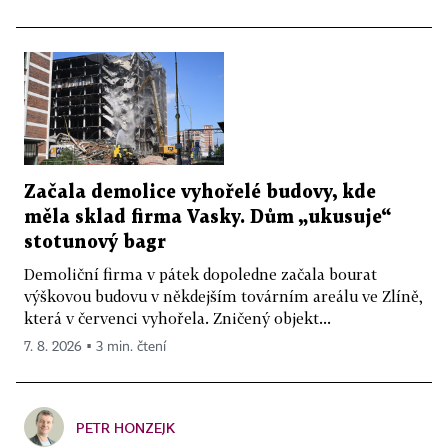
Začala demolice vyhořelé budovy, kde
měla sklad firma Vasky. Dům „ukusuje“
stotunový bagr
Demoliční firma v pátek dopoledne začala bourat
výškovou budovu v někdejším továrním areálu ve Zlíně,
která v červenci vyhořela. Zničený objekt...
7. 8. 2026 ▪ 3 min. čtení
PETR HONZEJK