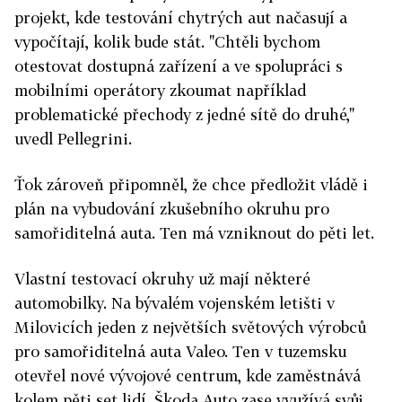
projekt, kde testování chytrých aut načasují a
vypočítají, kolik bude stát. "Chtěli bychom
otestovat dostupná zařízení a ve spolupráci s
mobilními operátory zkoumat například
problematické přechody z jedné sítě do druhé,"
uvedl Pellegrini.
Ťok zároveň připomněl, že chce předložit vládě i
plán na vybudování zkušebního okruhu pro
samořiditelná auta. Ten má vzniknout do pěti let.
Vlastní testovací okruhy už mají některé
automobilky. Na bývalém vojenském letišti v
Milovicích jeden z největších světových výrobců
pro samořiditelná auta Valeo. Ten v tuzemsku
otevřel nové vývojové centrum, kde zaměstnává
kolem pěti set lidí. Škoda Auto zase využívá svůj