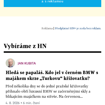
a s reklamou
|
Předplatné HN+ je zcela bez reklam.
Vybíráme z HN
JAN KUBITA
Hledá se papaláš. Kdo jel v černém BMW s
majákem skrze „Turkovu“ křižovatku?
Před několika dny se do jedné pražské křižovatky
přihnalo obří luxusní BMW se začerněnými skly a
blikajícím majáčkem na střeše. Na červenou...
4. 8. 2026 ▪ 6 min. čtení