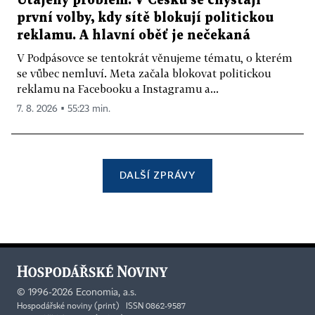
Utajený problém. V Česku se chystají
první volby, kdy sítě blokují politickou
reklamu. A hlavní oběť je nečekaná
V Podpásovce se tentokrát věnujeme tématu, o kterém
se vůbec nemluví. Meta začala blokovat politickou
reklamu na Facebooku a Instagramu a...
7. 8. 2026 ▪ 55:23 min.
DALŠÍ ZPRÁVY
©
1996-2026
Economia, a.s.
Hospodářské noviny (print) ISSN 0862-9587