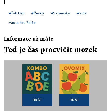
#Ťok Dan
#Česko
#Slovensko
#auta
#auta bez řidiče
Informace už máte
Teď je čas procvičit mozek
HRÁT
HRÁT