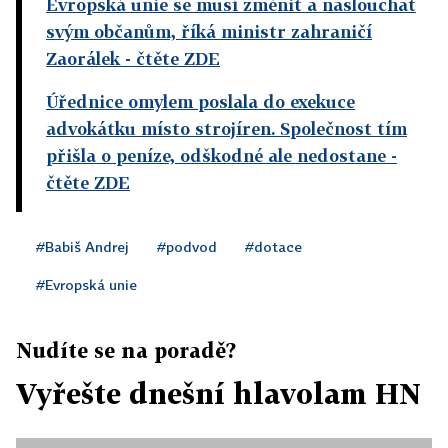
Evropská unie se musí změnit a naslouchat
svým občanům, říká ministr zahraničí
Zaorálek
- čtěte ZDE
Úřednice omylem poslala do exekuce
advokátku místo strojíren. Společnost tím
přišla o peníze, odškodné ale nedostane
-
čtěte ZDE
#Babiš Andrej
#podvod
#dotace
#Evropská unie
Nudíte se na poradě?
Vyřešte dnešní hlavolam HN