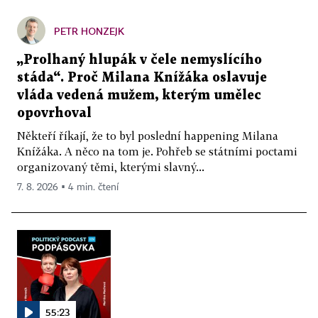
PETR HONZEJK
„Prolhaný hlupák v čele nemyslícího
stáda“. Proč Milana Knížáka oslavuje
vláda vedená mužem, kterým umělec
opovrhoval
Někteří říkají, že to byl poslední happening Milana
Knížáka. A něco na tom je. Pohřeb se státními poctami
organizovaný těmi, kterými slavný...
7. 8. 2026 ▪ 4 min. čtení
55:23