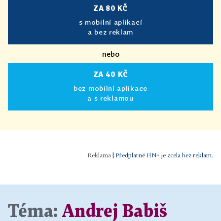
ZA 80 KČ
s mobilní aplikací
a bez reklam
nebo
ZA 40 KČ
bez mobilní aplikace
a s reklamou
|
Předplatné HN+ je zcela bez reklam.
Téma:
Andrej Babiš