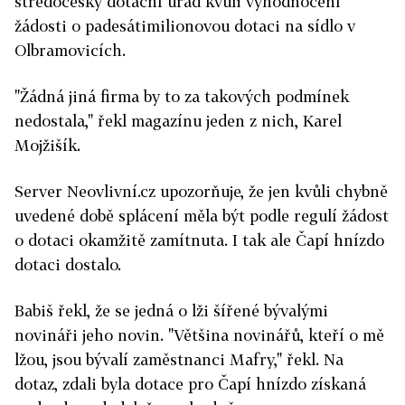
středočeský dotační úřad kvůli vyhodnocení
žádosti o padesátimilionovou dotaci na sídlo v
Olbramovicích.
"Žádná jiná firma by to za takových podmínek
nedostala," řekl magazínu jeden z nich, Karel
Mojžišík.
Server Neovlivní.cz upozorňuje, že jen kvůli chybně
uvedené době splácení měla být podle regulí žádost
o dotaci okamžitě zamítnuta. I tak ale Čapí hnízdo
dotaci dostalo.
Babiš řekl, že se jedná o lži šířené bývalými
novináři jeho novin. "Většina novinářů, kteří o mě
lžou, jsou bývalí zaměstnanci Mafry," řekl. Na
dotaz, zdali byla dotace pro Čapí hnízdo získaná