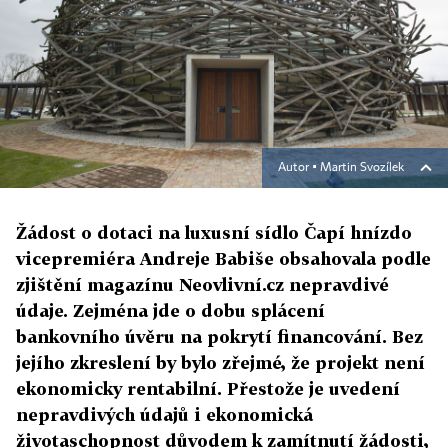
Autor ▪
Martin Svozílek
Žádost o dotaci na luxusní sídlo Čapí hnízdo
vicepremiéra Andreje Babiše obsahovala podle
zjištění magazínu Neovlivní.cz nepravdivé
údaje. Zejména jde o dobu splácení
bankovního úvěru na pokrytí financování. Bez
jejího zkreslení by bylo zřejmé, že projekt není
ekonomicky rentabilní. Přestože je uvedení
nepravdivých údajů i ekonomická
životaschopnost důvodem k zamítnutí žádosti,