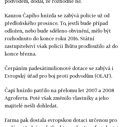
podvodem, dodal, že rozhodně ne.
Kauzou Čapího hnízda se zabývá policie už od
předloňského prosince. To, jestli bude případ
odložen, nebo bude sděleno obvinění, mělo být
rozhodnuto do konce roku 2016. Státní
zastupitelství však policii lhůtu prodloužilo až do
konce března.
Čerpáním padesátimilionové dotace se zabývá i
Evropský úřad pro boj proti podvodům (OLAF).
Čapí hnízdo patřilo na přelomu let 2007 a 2008
Agrofertu. Poté však změnilo vlastníky a jeho
majitelé nešli dohledat.
Farma pak dostala evropskou dotaci určenou pro