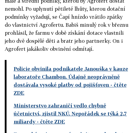
malé a střední podniky, kterou by Agrofert dostat
nemohl. Po uplynutí pětileté lhůty, kterou dotační
podmínky vyžadují, se Čapí hnízdo vrátilo zpátky
do vlastnictví Agrofertu. Babiš minulý rok v březnu
prohlásil, že farmu v době získání dotace vlastnili
jeho dvě dospělé děti a bratr jeho partnerky. On i
Agrofert jakákoliv obvinění odmítají.
Policie obvinila podnikatele Janouška v kauze
laboratoře Chambon. Údajně neoprávněně
dostávala vysoké platby od pojišťoven
- čtěte
ZDE
Ministerstvo zahraničí vedlo chybně
účetnictví, zjistil NKÚ. Nepořádek se týká 2,7
miliardy
- čtěte ZDE