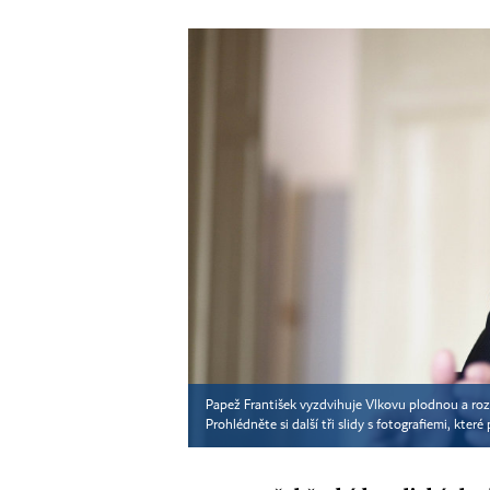
Papež František vyzdvihuje Vlkovu plodnou a roz
Prohlédněte si další tři slidy s fotografiemi, které