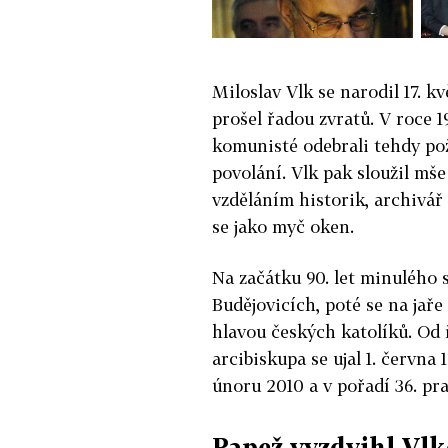
Miloslav Vlk se narodil 17. k
prošel řadou zvratů. V roce 1
komunisté odebrali tehdy po
povolání. Vlk pak sloužil mš
vzděláním historik, archivář 
se jako myč oken.
Na začátku 90. let minulého 
Budějovicích, poté se na jaře
hlavou českých katolíků. Od 
arcibiskupa se ujal 1. června 
únoru 2010 a v pořadí 36. p
Papež vyzdvihl Vlk