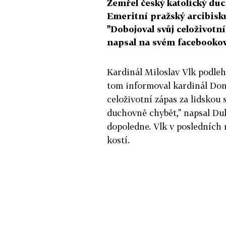
Zemřel český katolický duc
Emeritní pražský arcibisku
"Dobojoval svůj celoživotní
napsal na svém facebookov
Kardinál Miloslav Vlk podleh
tom informoval kardinál Dom
celoživotní zápas za lidskou 
duchovně chybět," napsal Du
dopoledne. Vlk v posledních 
kostí.