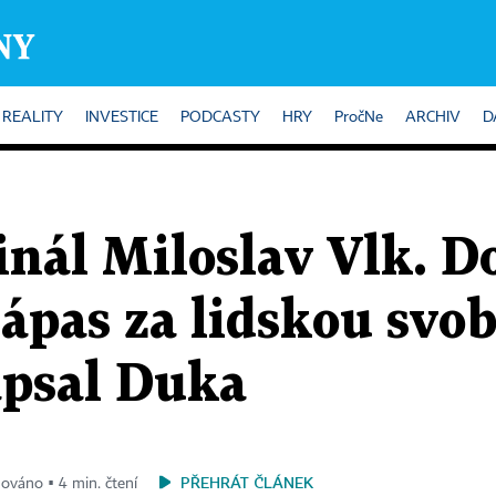
REALITY
INVESTICE
PODCASTY
HRY
PročNe
ARCHIV
D
nál Miloslav Vlk. D
zápas za lidskou svo
apsal Duka
PŘEHRÁT ČLÁNEK
izováno ▪ 4 min. čtení