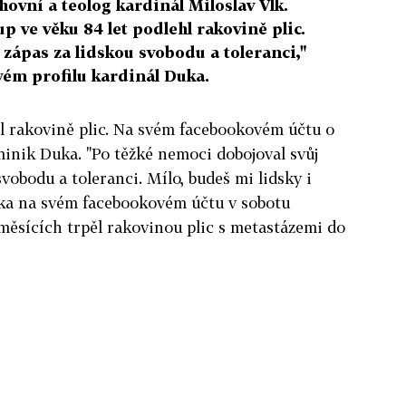
hovní a teolog kardinál Miloslav Vlk.
p ve věku 84 let podlehl rakovině plic.
 zápas za lidskou svobodu a toleranci,"
ém profilu kardinál Duka.
l rakovině plic. Na svém facebookovém účtu o
inik Duka. "Po těžké nemoci dobojoval svůj
svobodu a toleranci. Mílo, budeš mi lidsky i
ka na svém facebookovém účtu v sobotu
měsících trpěl rakovinou plic s metastázemi do