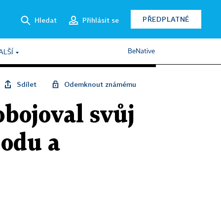
PŘEDPLATNÉ
Hledat
Přihlásit se
BeNative
ALŠÍ
Sdílet
Odemknout známému
obojoval svůj
bodu a