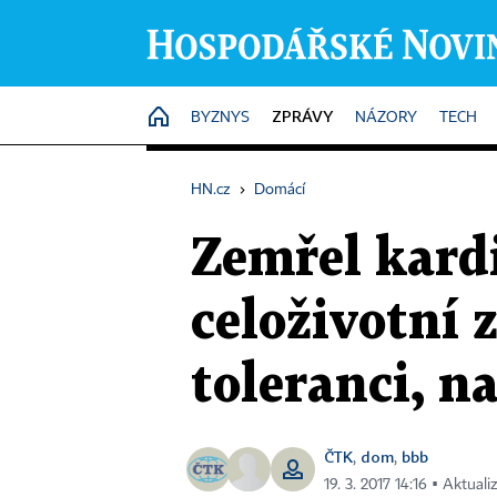
ZPRÁVY
HOME
BYZNYS
NÁZORY
TECH
HN.cz
›
Domácí
Zemřel kardi
celoživotní 
toleranci, n
ČTK
dom
bbb
,
,
19. 3. 2017 14:16 ▪ Aktual