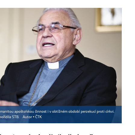
manitou apoštolskou činnost i v obtížném období perzekucí proti církvi.
 pořídila STB.
Autor ▪
ČTK