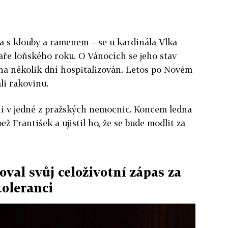
a s klouby a ramenem – se u kardinála Vlka
jaře loňského roku. O Vánocích se jeho stav
t na několik dní hospitalizován. Letos po Novém
li rakovinu.
i v jedné z pražských nemocnic. Koncem ledna
ež František a ujistil ho, že se bude modlit za
val svůj celoživotní zápas za
toleranci