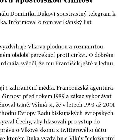
inálu Dominiku Dukovi soustrastný telegram k
ka. Informoval o tom vatikánský list
 vyzdvihuje Vlkovu plodnou a rozmanitou
žném období perzekucí proti církvi. O dobrém
rdinála svědčí, že mu František ještě v lednu
jí i zahraniční média. Francouzská agentura
 činnost před rokem 1989 a zákaz vykonávat
noval tajně. Všímá si, že v letech 1993 až 2001
východní Evropy Radu biskupských evropských
vyzval Čechy, aby hlasovali pro vstup do
zprávu o Vlkově skonu z twitterového účtu
ve kterém Duka vyzdvihuje Vlkův "celoživotní