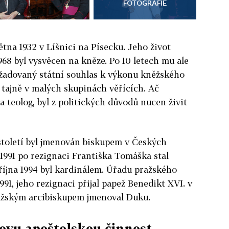
FOTOGRAFIE
větna 1932 v Líšnici na Písecku. Jeho život
968 byl vysvěcen na kněze. Po 10 letech mu ale
žadovaný státní souhlas k výkonu kněžského
e tajně v malých skupinách věřících. Ač
a teolog, byl z politických důvodů nucen živit
století byl jmenován biskupem v Českých
 1991 po rezignaci Františka Tomáška stal
října 1994 byl kardinálem. Úřadu pražského
1991, jeho rezignaci přijal papež Benedikt XVI. v
ražským arcibiskupem jmenoval Duku.
ovu apoštolskou činnost