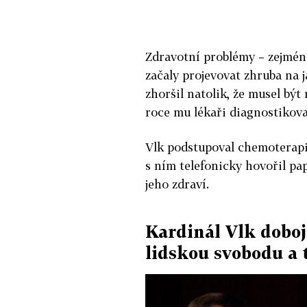
Zdravotní problémy – zejmén
začaly projevovat zhruba na 
zhoršil natolik, že musel bý
roce mu lékaři diagnostikova
Vlk podstupoval chemoterapi
s ním telefonicky hovořil pap
jeho zdraví.
Kardinál Vlk dobojo
lidskou svobodu a 