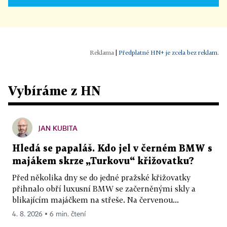
|
Předplatné HN+ je zcela bez reklam.
Vybíráme z HN
JAN KUBITA
Hledá se papaláš. Kdo jel v černém BMW s
majákem skrze „Turkovu“ křižovatku?
Před několika dny se do jedné pražské křižovatky
přihnalo obří luxusní BMW se začerněnými skly a
blikajícím majáčkem na střeše. Na červenou...
4. 8. 2026 ▪ 6 min. čtení