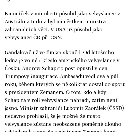
Kmoníček v minulosti působil jako velvyslanec v
Austrálii a Indii a byl náměstkem ministra
zahraničních věcí. V USA už působil jako
velvyslanec ČR při OSN.
Gandalovič už ve funkci skončil. Od letošního
ledna je volné i křeslo amerického velvyslance v
Česku. Andrew Schapiro post opustil v den
Trumpovy inaugurace. Ambasádu vedl dva a půl
roku, během kterých se několikrát dostal do sporu
s prezidentem Zemanem. O tom, kdo a kdy
Schapira v roli velvyslance nahradí, zatím není
jasno. Ministr zahraničí Lubomír Zaorálek (ČSSD)
nedávno prohlásil, že je možné, že místo
velvyslance zůstane neobsazené poměrně dlouho
vzhledem k tomu, že s nástupem Trumpa končí