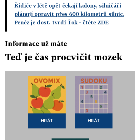
Řidiče v létě opět čekají kolony, silničáři
plánují opravit přes 600 kilometrů silnic.
Peněz je dost, tvrdí Ťok
- čtěte ZDE
Informace už máte
Teď je čas procvičit mozek
HRÁT
HRÁT