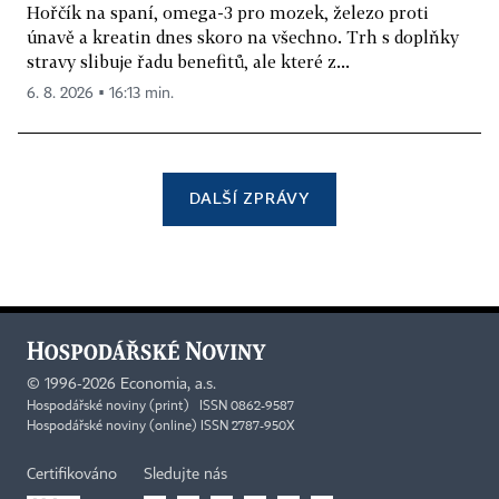
Hořčík na spaní, omega-3 pro mozek, železo proti
únavě a kreatin dnes skoro na všechno. Trh s doplňky
stravy slibuje řadu benefitů, ale které z...
6. 8. 2026 ▪ 16:13 min.
DALŠÍ ZPRÁVY
©
1996-2026
Economia, a.s.
Hospodářské noviny (print) ISSN 0862-9587
Hospodářské noviny (online) ISSN 2787-950X
Certifikováno
Sledujte nás