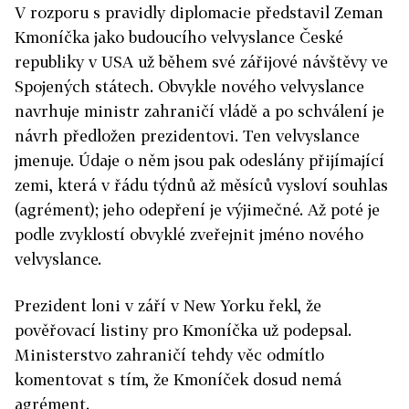
V rozporu s pravidly diplomacie představil Zeman
Kmoníčka jako budoucího velvyslance České
republiky v USA už během své zářijové návštěvy ve
Spojených státech. Obvykle nového velvyslance
navrhuje ministr zahraničí vládě a po schválení je
návrh předložen prezidentovi. Ten velvyslance
jmenuje. Údaje o něm jsou pak odeslány přijímající
zemi, která v řádu týdnů až měsíců vysloví souhlas
(agrément); jeho odepření je výjimečné. Až poté je
podle zvyklostí obvyklé zveřejnit jméno nového
velvyslance.
Prezident loni v září v New Yorku řekl, že
pověřovací listiny pro Kmoníčka už podepsal.
Ministerstvo zahraničí tehdy věc odmítlo
komentovat s tím, že Kmoníček dosud nemá
agrément.