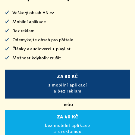
Veškerý obsah HN.cz
Mobilní aplikace
Bez reklam
Odemykejte obsah pro přátele
Články v audioverzi + playlist
Možnost kdykoliv zrušit
ZA 80 KČ
s mobilní aplikací
a bez reklam
nebo
ZA 40 KČ
bez mobilní aplikace
a s reklamou