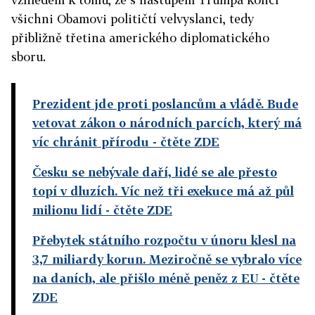
všichni Obamovi političtí velvyslanci, tedy
přibližně třetina amerického diplomatického
sboru.
Prezident jde proti poslancům a vládě. Bude
vetovat zákon o národních parcích, který má
víc chránit přírodu
- čtěte ZDE
Česku se nebývale daří, lidé se ale přesto
topí v dluzích. Víc než tři exekuce má až půl
milionu lidí
- čtěte ZDE
Přebytek státního rozpočtu v únoru klesl na
3,7 miliardy korun. Meziročně se vybralo více
na daních, ale přišlo méně peněz z EU
- čtěte
ZDE