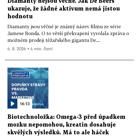
Diamanty nejsou věčné. Jak De Beers
ukazuje, že žádné aktivum nemá jistou
hodnotu
Diamanty jsou věčné je známý název filmu ze série
Jamese Bonda. O to větší překvapení vyvolala zpráva o
možném prodeji těžařského gigantu De...
6. 8. 2026 ▪ 4 min. čtení
16:13
Biotechnoložka: Omega-3 před úpadkem
mozku nepomohou, kreatin dosahuje
skvělých výsledků. Má to ale háček