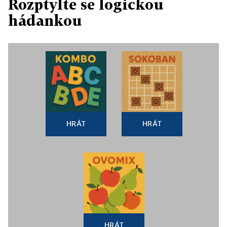
Rozptylte se logickou
hádankou
HRÁT
HRÁT
HRÁT