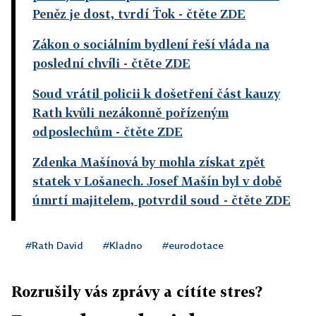
Peněz je dost, tvrdí Ťok
- čtěte ZDE
Zákon o sociálním bydlení řeší vláda na
poslední chvíli
- čtěte ZDE
Soud vrátil policii k došetření část kauzy
Rath kvůli nezákonně pořízeným
odposlechům
- čtěte ZDE
Zdenka Mašínová by mohla získat zpět
statek v Lošanech. Josef Mašín byl v době
úmrtí majitelem, potvrdil soud
- čtěte ZDE
#Rath David
#Kladno
#eurodotace
Rozrušily vás zprávy a cítíte stres?