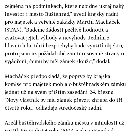
zejména na podmínkách, které nabídne ukrajinský
investor i město Buštěhrad," uvedl krajský radní
pro majetek a veřejné zakázky Martin Macháček
(STAN). "Budeme žádosti pečlivě hodnotit a
zvažovat jejich výhody a nevýhody. Jedním z
hlavních kritérií bezpochyby bude využití objektu,
proto jsem už požádal obě zainteresované strany o
vyjádření, čemu by měl zámek sloužit," dodal.
Macháček předpokládá, že poprvé by krajská
komise pro majetek mohla o buštěhradském zámku
jednat už na svém příštím zasedání 24. března.
"Nový vlastník by měl zámek převzít zhruba do tři
čtvrtě roku," odhaduje středočeský radní.
Areál buštěhradského zámku městu v minulosti už
patřil. Převzalo jej roku 2003 zcela zničený od