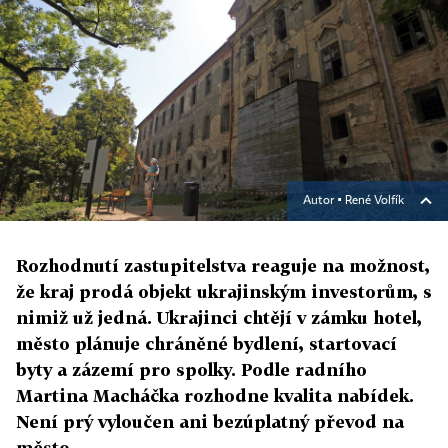
Autor ▪
René Volfík
Rozhodnutí zastupitelstva reaguje na možnost,
že kraj prodá objekt ukrajinským investorům, s
nimiž už jedná. Ukrajinci chtějí v zámku hotel,
město plánuje chráněné bydlení, startovací
byty a zázemí pro spolky. Podle radního
Martina Macháčka rozhodne kvalita nabídek.
Není prý vyloučen ani bezúplatný převod na
město.