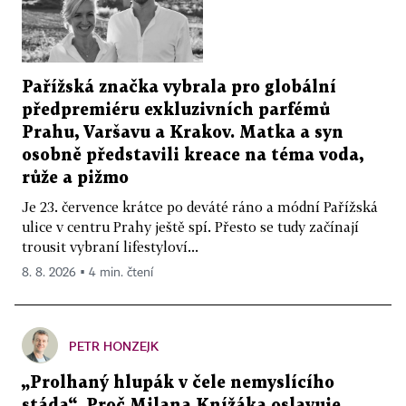
Pařížská značka vybrala pro globální
předpremiéru exkluzivních parfémů
Prahu, Varšavu a Krakov. Matka a syn
osobně představili kreace na téma voda,
růže a pižmo
Je 23. července krátce po deváté ráno a módní Pařížská
ulice v centru Prahy ještě spí. Přesto se tudy začínají
trousit vybraní lifestyloví...
8. 8. 2026 ▪ 4 min. čtení
PETR HONZEJK
„Prolhaný hlupák v čele nemyslícího
stáda“. Proč Milana Knížáka oslavuje