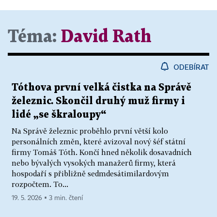
Téma:
David Rath
ODEBÍRAT
Tóthova první velká čistka na Správě
železnic. Skončil druhý muž firmy i
lidé „se škraloupy“
Na Správě železnic proběhlo první větší kolo
personálních změn, které avizoval nový šéf státní
firmy Tomáš Tóth. Končí hned několik dosavadních
nebo bývalých vysokých manažerů firmy, která
hospodaří s přibližně sedmdesátimilardovým
rozpočtem. To...
19. 5. 2026 ▪ 3 min. čtení