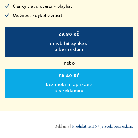
Články v audioverzi + playlist
Možnost kdykoliv zrušit
ZA 80 KČ
s mobilní aplikací
a bez reklam
nebo
ZA 40 KČ
bez mobilní aplikace
a s reklamou
|
Předplatné HN+ je zcela bez reklam.