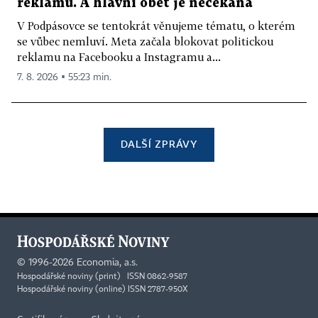
reklamu. A hlavní oběť je nečekaná
V Podpásovce se tentokrát věnujeme tématu, o kterém
se vůbec nemluví. Meta začala blokovat politickou
reklamu na Facebooku a Instagramu a...
7. 8. 2026 ▪ 55:23 min.
DALŠÍ ZPRÁVY
©
1996-2026
Economia, a.s.
Hospodářské noviny (print) ISSN 0862-9587
Hospodářské noviny (online) ISSN 2787-950X