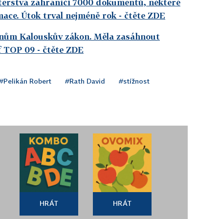
sterstva zahraničí 7000 dokumentů, některé
mace. Útok trval nejméně rok
- čtěte ZDE
onům Kalouskův zákon. Měla zasáhnout
éf TOP 09
- čtěte ZDE
#Pelikán Robert
#Rath David
#stížnost
HRÁT
HRÁT