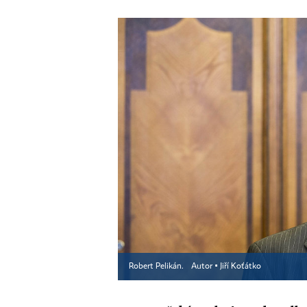
Robert Pelikán.
Autor ▪
Jiří Koťátko