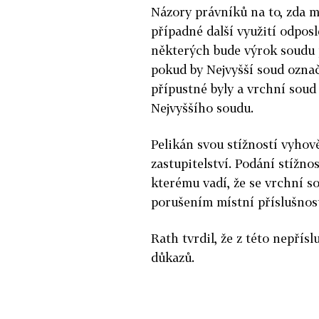
Názory právníků na to, zda m
případné další využití odposl
některých bude výrok soudu p
pokud by Nejvyšší soud označ
přípustné byly a vrchní sou
Nejvyššího soudu.
Pelikán svou stížností vyho
zastupitelství. Podání stížno
kterému vadí, že se vrchní s
porušením místní příslušnost
Rath tvrdil, že z této nepřís
důkazů.