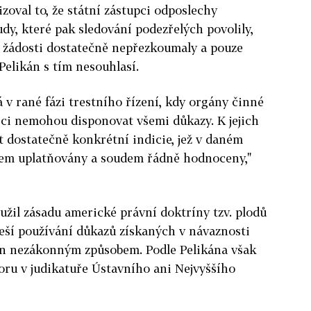
zoval to, že státní zástupci odposlechy
dy, které pak sledování podezřelých povolily,
e žádosti dostatečně nepřezkoumaly a pouze
Pelikán s tím nesouhlasí.
 v rané fázi trestního řízení, kdy orgány činné
ěci nemohou disponovat všemi důkazy. K jejich
 dostatečně konkrétní indicie, jež v daném
cem uplatňovány a soudem řádně hodnoceny,"
užil zásadu americké právní doktríny tzv. plodů
eší používání důkazů získaných v návaznosti
řen nezákonným způsobem. Podle Pelikána však
oru v judikatuře Ústavního ani Nejvyššího