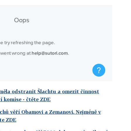
měla odstranit Šlachtu a omezit činnost
cí komise
- čtěte ZDE
echů věří Obamovi a Zemanovi. Nejméně v
ěte ZDE