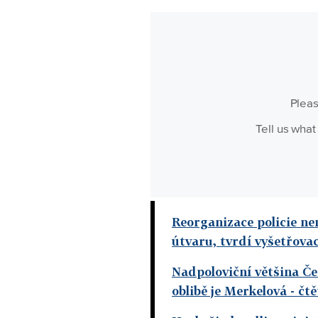
Reorganizace policie ne
útvaru, tvrdí vyšetřova
Nadpoloviční většina Č
oblibě je Merkelová
- čt