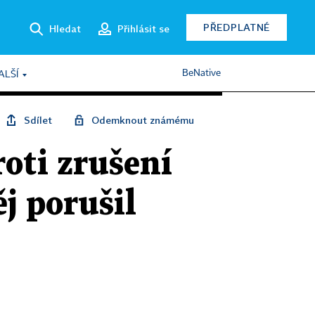
PŘEDPLATNÉ
Hledat
Přihlásit se
BeNative
ALŠÍ
Sdílet
Odemknout známému
roti zrušení
j porušil