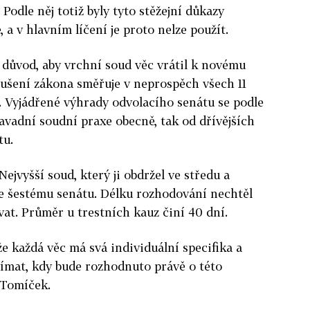
odle něj totiž byly tyto stěžejní důkazy
a v hlavním líčení je proto nelze použít.
 důvod, aby vrchní soud věc vrátil k novému
rušení zákona směřuje v neprospěch všech 11
. Vyjádřené výhrady odvolacího senátu se podle
savadní soudní praxe obecně, tak od dřívějších
tu.
ejvyšší soud, který ji obdržel ve středu a
áce šestému senátu. Délku rozhodování nechtěl
at. Průměr u trestních kauz činí 40 dní.
že každá věc má svá individuální specifika a
jímat, kdy bude rozhodnuto právě o této
 Tomíček.