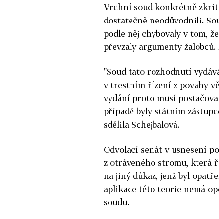
Vrchní soud konkrétně zkriti
dostatečně neodůvodnili. Sou
podle něj chybovaly v tom, ž
převzaly argumenty žalobců. 
"Soud tato rozhodnutí vydává
v trestním řízení z povahy v
vydání proto musí postačovat
případě byly státním zástup
sdělila Schejbalová.
Odvolací senát v usnesení po
z otráveného stromu, která ř
na jiný důkaz, jenž byl opat
aplikace této teorie nemá op
soudu.