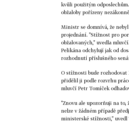
kvůli použitým odposlechům. P
obžaloby pořízeny nezákonně, 
Ministr se domnívá, že nebyl
projednání.
"Stížnost pro po
obžalovaných," uvedla mluvčí
Pelikána odchylují jak od do
rozhodnutí příslušného sená
O stížnosti bude rozhodovat N
přidělil ji podle rozvrhu pr
mluvčí Petr Tomíček odhadov
"Znovu ale upozorňuji na to, 
nelze v žádném případě před
ministerské stížnosti," uvedl