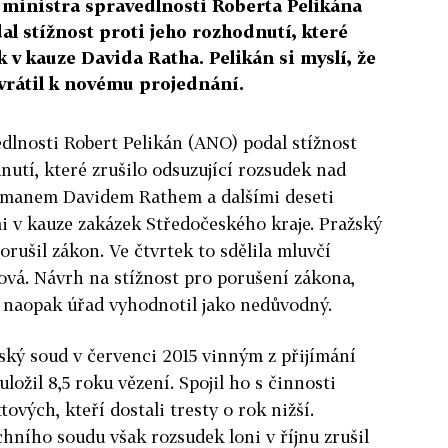
 ministra spravedlnosti Roberta Pelikána
al stížnost proti jeho rozhodnutí, které
k v kauze Davida Ratha. Pelikán si myslí, že
vrátil k novému projednání.
edlnosti Robert Pelikán (ANO) podal stížnost
nutí, které zrušilo odsuzující rozsudek nad
tmanem Davidem Rathem a dalšími deseti
 v kauze zakázek Středočeského kraje. Pražský
rušil zákon. Ve čtvrtek to sdělila mluvčí
lová.
Návrh na stížnost pro porušení zákona,
, naopak úřad vyhodnotil jako nedůvodný.
ský soud v červenci 2015 vinným z přijímání
ožil 8,5 roku vězení. Spojil ho s činnosti
ových, kteří dostali tresty o rok nižší.
hního soudu však rozsudek loni v říjnu zrušil