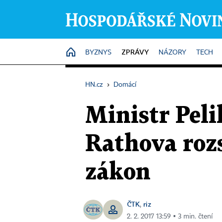
ZPRÁVY
HOME
BYZNYS
NÁZORY
TECH
HN.cz
›
Domácí
Ministr Peli
Rathova rozs
zákon
ČTK
riz
,
2. 2. 2017 13:59 ▪ 3 min. čtení