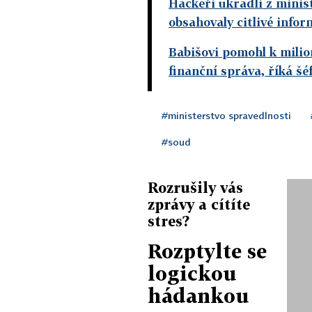
Hackeři ukradli z mini
obsahovaly citlivé infor
Babišovi pomohl k mili
finanční správa, říká š
#ministerstvo spravedlnosti
#soud
Rozrušily vás
zprávy a cítíte
stres?
Rozptylte se
logickou
hádankou