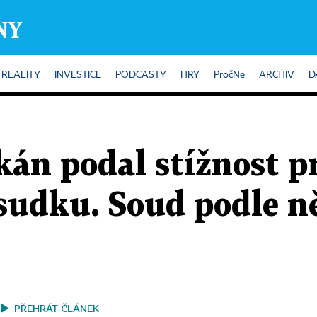
REALITY
INVESTICE
PODCASTY
HRY
PročNe
ARCHIV
D
kán podal stížnost p
udku. Soud podle ně
PŘEHRÁT ČLÁNEK