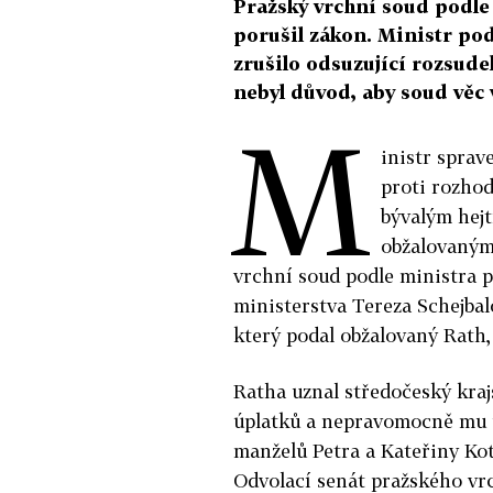
Pražský vrchní soud podle
porušil zákon. Ministr pod
zrušilo odsuzující rozsude
nebyl důvod, aby soud věc 
M
inistr sprav
proti rozhod
bývalým hej
obžalovanými
vrchní soud podle ministra po
ministerstva Tereza Schejba
který podal obžalovaný Rath
Ratha uznal středočeský kraj
úplatků a nepravomocně mu ul
manželů Petra a Kateřiny Kott
Odvolací senát pražského vrc