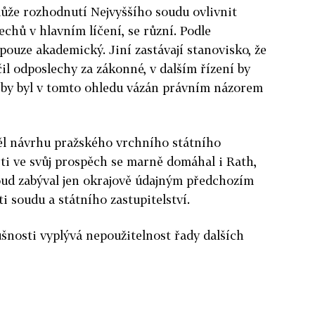
ůže rozhodnutí Nejvyššího soudu ovlivnit
echů v hlavním líčení, se různí. Podle
ouze akademický. Jiní zastávají stanovisko, že
il odposlechy za zákonné, v dalším řízení by
d by byl v tomto ohledu vázán právním názorem
věl návrhu pražského vrchního státního
sti ve svůj prospěch se marně domáhal i Rath,
oud zabýval jen okrajově údajným předchozím
i soudu a státního zastupitelství.
lušnosti vyplývá nepoužitelnost řady dalších