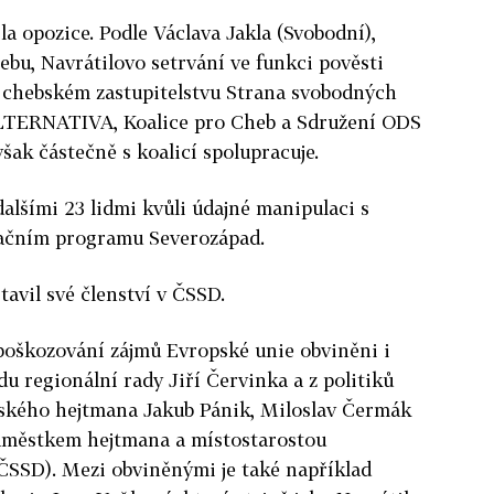
a opozice. Podle Václava Jakla (Svobodní),
ebu, Navrátilovo setrvání ve funkci pověsti
v chebském zastupitelstvu Strana svobodných
ALTERNATIVA, Koalice pro Cheb a Sdružení ODS
šak částečně s koalicí spolupracuje.
dalšími 23 lidmi kvůli údajné manipulaci s
račním programu Severozápad.
tavil své členství v ČSSD.
 poškozování zájmů Evropské unie obviněni i
adu regionální rady Jiří Červinka a z politiků
rského hejtmana Jakub Pánik, Miloslav Čermák
náměstkem hejtmana a místostarostou
ČSSD). Mezi obviněnými je také například