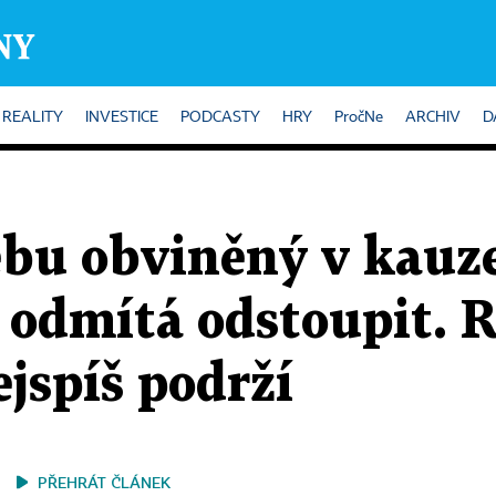
REALITY
INVESTICE
PODCASTY
HRY
PročNe
ARCHIV
D
ebu obviněný v kauz
 odmítá odstoupit. 
ejspíš podrží
PŘEHRÁT ČLÁNEK