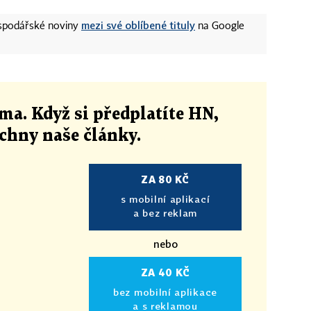
mezi své oblíbené tituly
ospodářské noviny
na Google
ma. Když si předplatíte HN,
echny naše články
.
ZA 80 KČ
s mobilní aplikací
a bez reklam
nebo
ZA 40 KČ
bez mobilní aplikace
a s reklamou