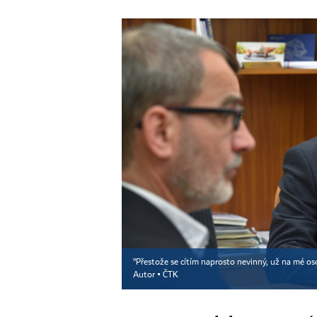
"Přestože se cítím naprosto nevinný, už na mé os
Autor ▪
ČTK