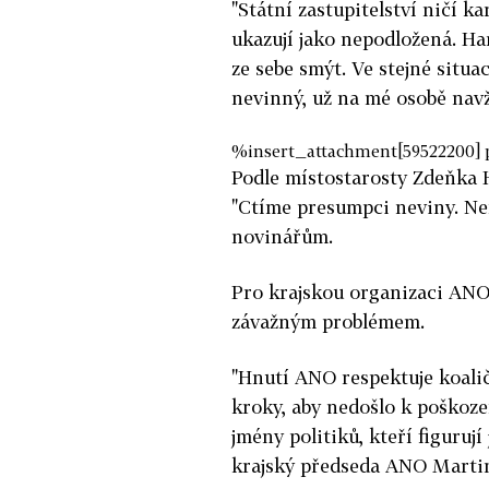
"Státní zastupitelství ničí ka
ukazují jako nepodložená. Ha
ze sebe smýt. Ve stejné situac
nevinný, už na mé osobě navžd
%insert_attachment[59522200] 
Podle místostarosty Zdeňka H
"Ctíme presumpci neviny. Ne
novinářům.
Pro krajskou organizaci ANO 
závažným problémem.
"Hnutí ANO respektuje koali
kroky, aby nedošlo k poškoze
jmény politiků, kteří figuruj
krajský předseda ANO Martin