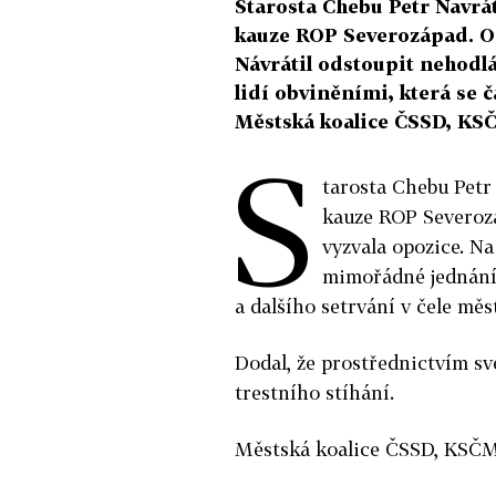
Starosta Chebu Petr Navrát
kauze ROP Severozápad. Opo
Návrátil odstoupit nehodlá.
lidí obviněními, která se č
Městská koalice ČSSD, KS
S
tarosta Chebu Petr 
kauze ROP Severozá
vyzvala opozice. Na 
mimořádné jednání 
a dalšího setrvání v čele měs
Dodal, že prostřednictvím sv
trestního stíhání.
Městská koalice ČSSD, KSČM