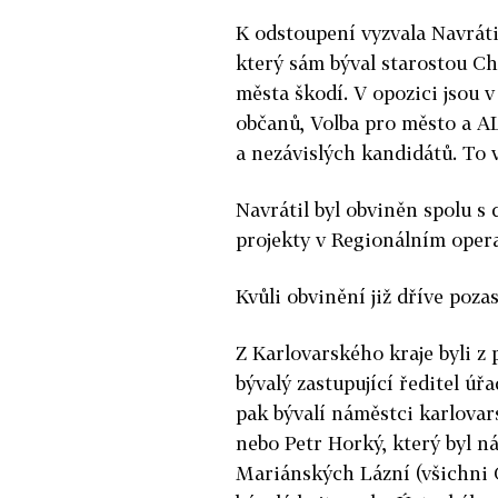
K odstoupení vyzvala Navrátil
který sám býval starostou Ch
města škodí. V opozici jsou 
občanů, Volba pro město a 
a nezávislých kandidátů. To v
Navrátil byl obviněn spolu s 
projekty v Regionálním ope
Kvůli obvinění již dříve pozas
Z Karlovarského kraje byli z
bývalý zastupující ředitel úř
pak bývalí náměstci karlova
nebo Petr Horký, který byl 
Mariánských Lázní (všichni 