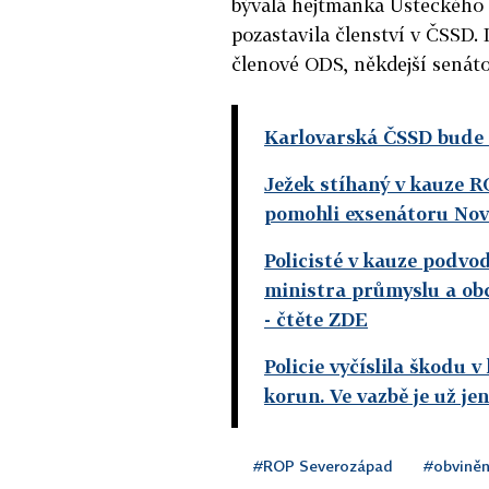
bývalá hejtmanka Ústeckého k
pozastavila členství v ČSSD.
členové ODS, někdejší senáto
Karlovarská ČSSD bude ř
Ježek stíhaný v kauze R
pomohli exsenátoru Nov
Policisté v kauze podvo
ministra průmyslu a obc
- čtěte ZDE
Policie vyčíslila škodu
korun. Ve vazbě je už je
#ROP Severozápad
#obviněn