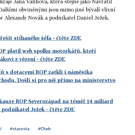
raje Jana Vaňhová, která stejně jako Navrátil
 Dalšími obviněnými jsou mimo jiné bývalí vlivní
r Alexandr Novák a podnikatel Daniel Ježek.
ešit stíhaného šéfa
- čtěte ZDE
OP platil web spolku motorkářů, kteří
ákovi z vězení
- čtěte ZDE
dů s dotacemi ROP zatkli i náměstka
hodu. Došli si pro něj přímo na ministerstvo
 v kauze ROP Severozápad na téměř 14 miliard
n podnikatel Ježek
- čtěte ZDE
í
#starosta
#Cheb