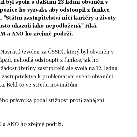
il byl spolu s dalšími 23 lidmi obviněn v
zice ho vyzvala, aby odstoupil z funkce.
 "Státní zastupitelství ničí kariéry a životy
asto ukazují jako nepodložená," říká.
ČM a ANO ho zřejmě podrží.
Navrátil (zvolen za ČSSD), který byl obviněn v
pad, nehodlá odstoupit z funkce, jak ho
žádost třetiny zastupitelů ale svolá na 12. ledna
zastupitelstva k problematice svého obvinění
ta. Řekl to ve středu novinářům.
ého právníka podal stížnost proti zahájení
 a ANO ho zřejmě podrží.