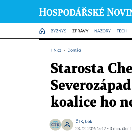
ZPRÁVY
HOME
BYZNYS
NÁZORY
TECH
HN.cz
›
Domácí
Starosta Ch
Severozápad
koalice ho n
ČTK
bbb
,
28. 12. 2016 15:42 ▪ 3 min. čtení