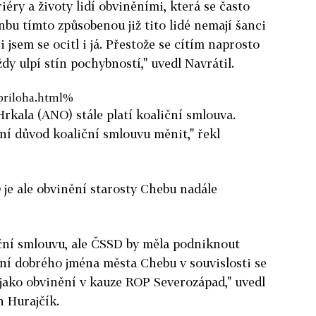
riéry a životy lidí obviněními, která se často
nbu tímto způsobenou již tito lidé nemají šanci
i jsem se ocitl i já. Přestože se cítím naprosto
y ulpí stín pochybností," uvedl Navrátil.
priloha.html%
rkala (ANO) stále platí koaliční smlouva.
ní důvod koaliční smlouvu měnit," řekl
je ale obvinění starosty Chebu nadále
ční smlouvu, ale ČSSD by měla podniknout
ní dobrého jména města Chebu v souvislosti se
í jako obvinění v kauze ROP Severozápad," uvedl
 Hurajčík.