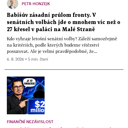
PETR HONZEJK
Babišův zásadní průlom fronty. V
senátních volbách jde o mnohem víc než o
27 křesel v paláci na Malé Straně
Kdo vyhraje letošní senátní volby? Záleží samozřejmě
na kritériích, podle kterých budeme vítězství
posuzovat. Ale je velmi pravděpodobné, že...
6. 8. 2026 ▪ 5 min. čtení
FINANČNÍ NEZÁVISLOST