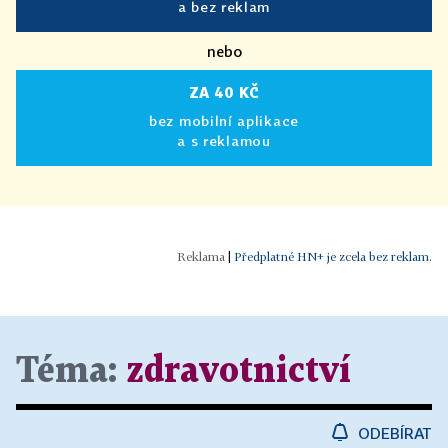
a bez reklam
nebo
ZA 40 KČ
bez mobilní aplikace
a s reklamou
|
Předplatné HN+ je zcela bez reklam.
Téma:
zdravotnictví
ODEBÍRAT