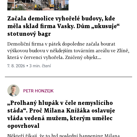
Začala demolice vyhořelé budovy, kde
měla sklad firma Vasky. Dům „ukusuje“
stotunový bagr
Demoliční firma v pátek dopoledne začala bourat
výškovou budovu v někdejším továrním areálu ve Zlíně,
která v červenci vyhořela. Zničený objekt...
7. 8. 2026 ▪ 3 min. čtení
PETR HONZEJK
„Prolhaný hlupák v čele nemyslícího
stáda“. Proč Milana Knížáka oslavuje
vláda vedená mužem, kterým umělec
opovrhoval
Někteří říkají, že to byl poslední happening Milana