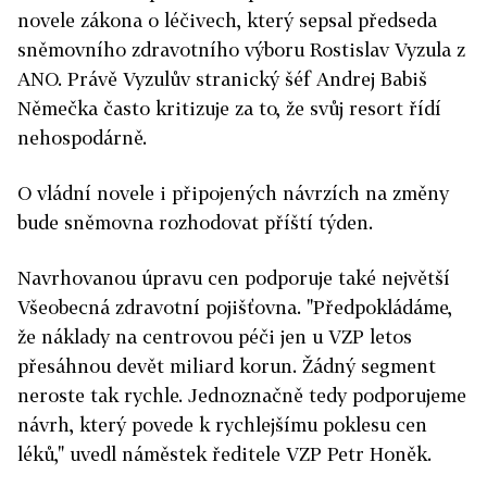
novele zákona o léčivech, který sepsal předseda
sněmovního zdravotního výboru Rostislav Vyzula z
ANO. Právě Vyzulův stranický šéf Andrej Babiš
Němečka často kritizuje za to, že svůj resort řídí
nehospodárně.
O vládní novele i připojených návrzích na změny
bude sněmovna rozhodovat příští týden.
Navrhovanou úpravu cen podporuje také největší
Všeobecná zdravotní pojišťovna. "Předpokládáme,
že náklady na centrovou péči jen u VZP letos
přesáhnou devět miliard korun. Žádný segment
neroste tak rychle. Jednoznačně tedy podporujeme
návrh, který povede k rychlejšímu poklesu cen
léků," uvedl náměstek ředitele VZP Petr Honěk.