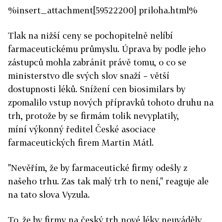
%insert_attachment[59522200] priloha.html%
Tlak na nižší ceny se pochopitelně nelíbí
farmaceutickému průmyslu. Úprava by podle jeho
zástupců mohla zabránit právě tomu, o co se
ministerstvo dle svých slov snaží – větší
dostupnosti léků.
Snížení cen biosimilars by
zpomalilo vstup nových přípravků tohoto druhu na
trh, protože by se firmám tolik nevyplatily,
míní výkonný ředitel České asociace
farmaceutických firem Martin Mátl.
"Nevěřím, že by farmaceutické firmy odešly z
našeho trhu. Zas tak malý trh to není," reaguje ale
na tato slova Vyzula.
To, že by firmy na český trh nové léky neuváděly,