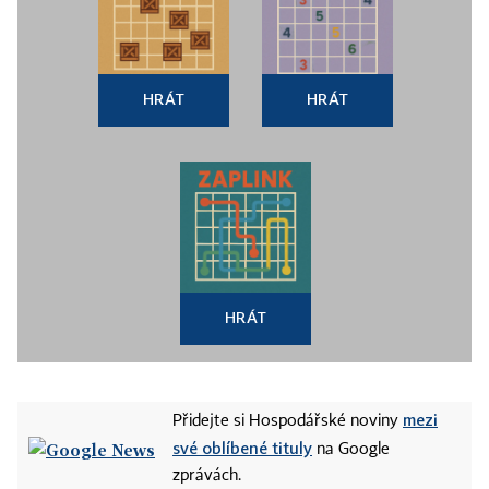
HRÁT
HRÁT
HRÁT
mezi
Přidejte si Hospodářské noviny
své oblíbené tituly
na Google
zprávách.