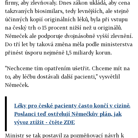
firmy, aby zlevňovaly. Dnes zákon ukládá, aby cena
takzvaných biosimilars, tedy levnějších, ale stejně
účinných kopií originálních léků, byla při vstupu
na český trh o 15 procent nižší než u originálů.
Němeček ale podporuje dvojnásobně vyšší zlevnění.
Do tří let by taková změna měla podle ministerstva
přinést úsporu nejméně 1,5 miliardy korun.
"Nechceme tím opatřením ušetřit. Chceme mít na
to, aby léčbu dostávali další pacienti," vysvětlil
Němeček.
Léky pro české pacienty často končí v cizině.
Poslanci teď ostřelují Němečkův plán, jak
vývoz ztížit
- čtěte ZDE
Ministr se tak postavil za pozměňovací návrh k