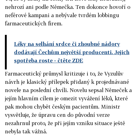
nehrozí ani podle Němečka. Ten dokonce hovoří o
neférové kampani a nebývale tvrdém lobbingu
farmaceutických firem.
Léky na selhání srdce či zhoubné nádory
dodávají Čechům největší producenti. Jejich
spotřeba roste
- čtěte ZDE
Farmaceutický průmysl kritizuje i to, že Vyzulův
návrh je klasický přílepek přidaný k projednávané
novele na poslední chvíli. Novelu sepsal Němeček a
jejím hlavním cílem je omezit vyvážení léků, které
pak mohou chybět českým pacientům. Ministr
vysvětluje, že úpravu cen do původní verze
nezahrnul proto, že při jejím vzniku situace ještě
nebyla tak vážná.