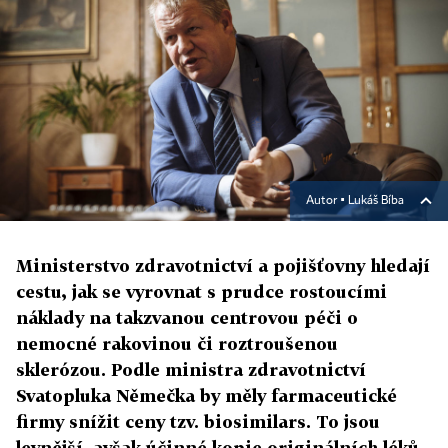
Autor ▪
Lukáš Bíba
Ministerstvo zdravotnictví a pojišťovny hledají
cestu, jak se vyrovnat s prudce rostoucími
náklady na takzvanou centrovou péči o
nemocné rakovinou či roztroušenou
sklerózou. Podle ministra zdravotnictví
Svatopluka Němečka by měly farmaceutické
firmy snížit ceny tzv. biosimilars. To jsou
levnější, avšak účinné kopie originálních léků.