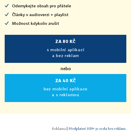
Odemykejte obsah pro přátele
Články v audioverzi + playlist
Možnost kdykoliv zrušit
ZA 80 KČ
s mobilní aplikací
a bez reklam
nebo
ZA 40 KČ
bez mobilní aplikace
a s reklamou
|
Předplatné HN+ je zcela bez reklam.