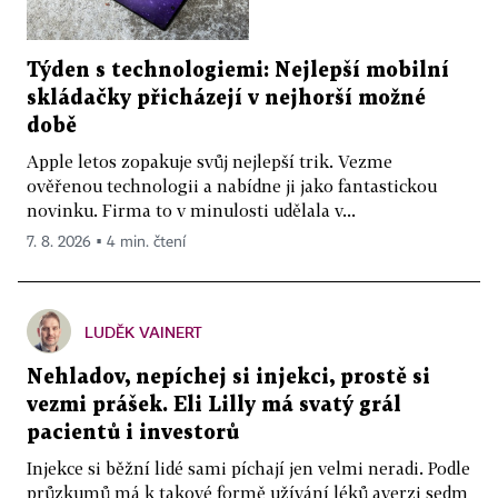
Týden s technologiemi: Nejlepší mobilní
skládačky přicházejí v nejhorší možné
době
Apple letos zopakuje svůj nejlepší trik. Vezme
ověřenou technologii a nabídne ji jako fantastickou
novinku. Firma to v minulosti udělala v...
7. 8. 2026 ▪ 4 min. čtení
LUDĚK VAINERT
Nehladov, nepíchej si injekci, prostě si
vezmi prášek. Eli Lilly má svatý grál
pacientů i investorů
Injekce si běžní lidé sami píchají jen velmi neradi. Podle
průzkumů má k takové formě užívání léků averzi sedm