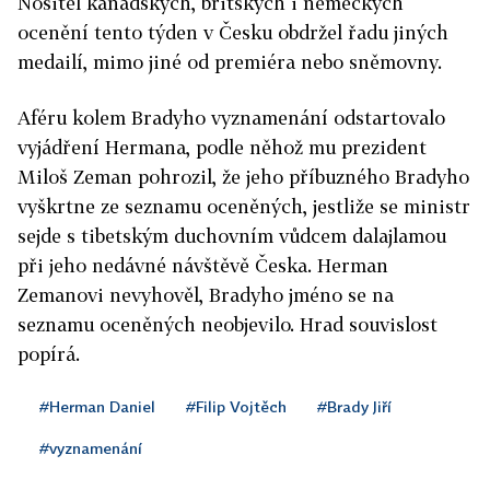
Nositel kanadských, britských i německých
ocenění tento týden v Česku obdržel řadu jiných
medailí, mimo jiné od premiéra nebo sněmovny.
Aféru kolem Bradyho vyznamenání odstartovalo
vyjádření Hermana, podle něhož mu prezident
Miloš Zeman pohrozil, že jeho příbuzného Bradyho
vyškrtne ze seznamu oceněných, jestliže se ministr
sejde s tibetským duchovním vůdcem dalajlamou
při jeho nedávné návštěvě Česka. Herman
Zemanovi nevyhověl, Bradyho jméno se na
seznamu oceněných neobjevilo. Hrad souvislost
popírá.
#Herman Daniel
#Filip Vojtěch
#Brady Jiří
#vyznamenání