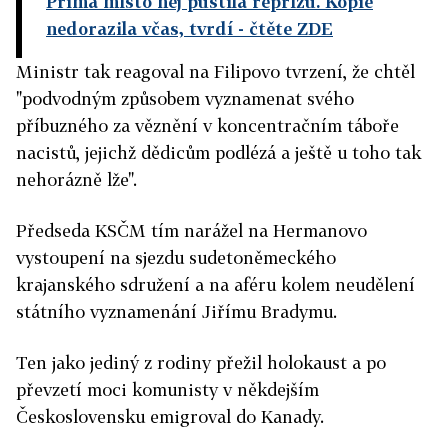
Prima místo něj pustila reprízu. Kopie
nedorazila včas, tvrdí
- čtěte ZDE
Ministr tak reagoval na Filipovo tvrzení, že chtěl
"podvodným způsobem vyznamenat svého
příbuzného za věznění v koncentračním táboře
nacistů, jejichž dědicům podlézá a ještě u toho tak
nehorázně lže".
Předseda KSČM tím narážel na Hermanovo
vystoupení na sjezdu sudetoněmeckého
krajanského sdružení a na aféru kolem neudělení
státního vyznamenání Jiřímu Bradymu.
Ten jako jediný z rodiny přežil holokaust a po
převzetí moci komunisty v někdejším
Československu emigroval do Kanady.