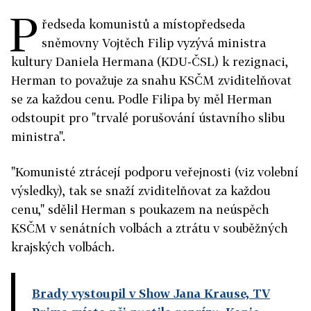
P
ředseda komunistů a místopředseda
sněmovny Vojtěch Filip vyzývá ministra
kultury Daniela Hermana (KDU-ČSL) k rezignaci,
Herman to považuje za snahu KSČM zviditelňovat
se za každou cenu. Podle Filipa by měl Herman
odstoupit pro "trvalé porušování ústavního slibu
ministra".
"Komunisté ztrácejí podporu veřejnosti (viz volební
výsledky), tak se snaží zviditelňovat za každou
cenu," sdělil Herman s poukazem na neúspěch
KSČM v senátních volbách a ztrátu v souběžných
krajských volbách.
Brady vystoupil v Show Jana Krause, TV