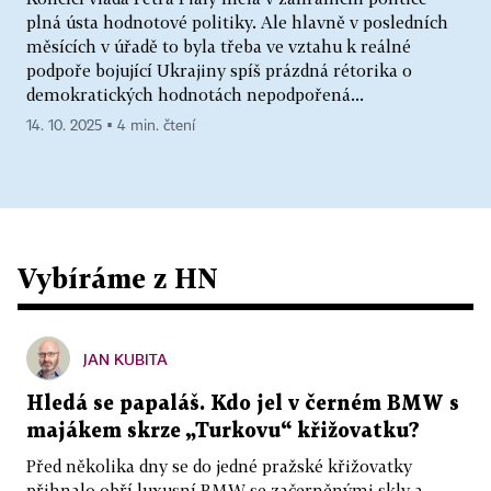
plná ústa hodnotové politiky. Ale hlavně v posledních
měsících v úřadě to byla třeba ve vztahu k reálné
podpoře bojující Ukrajiny spíš prázdná rétorika o
demokratických hodnotách nepodpořená...
14. 10. 2025 ▪ 4 min. čtení
Vybíráme z HN
JAN KUBITA
Hledá se papaláš. Kdo jel v černém BMW s
majákem skrze „Turkovu“ křižovatku?
Před několika dny se do jedné pražské křižovatky
přihnalo obří luxusní BMW se začerněnými skly a