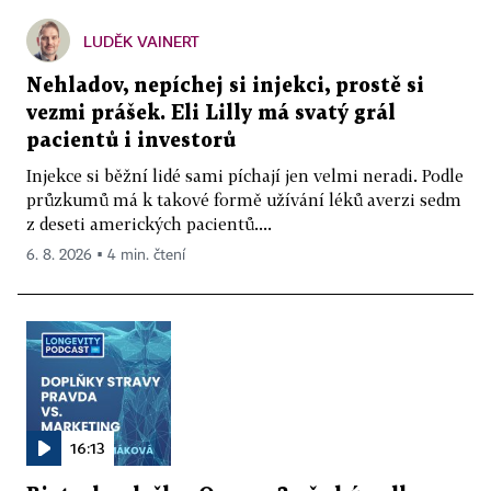
LUDĚK VAINERT
Nehladov, nepíchej si injekci, prostě si
vezmi prášek. Eli Lilly má svatý grál
pacientů i investorů
Injekce si běžní lidé sami píchají jen velmi neradi. Podle
průzkumů má k takové formě užívání léků averzi sedm
z deseti amerických pacientů....
6. 8. 2026 ▪ 4 min. čtení
16:13