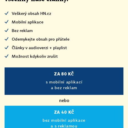
Veškerý obsah HN.cz
Mobilní aplikace
Bez reklam
Odemykejte obsah pro přátele
Články v audioverzi + playlist
Možnost kdykoliv zrušit
ZA 80 KČ
s mobilní aplikací
a bez reklam
nebo
ZA 40 KČ
bez mobilní aplikace
a s reklamou