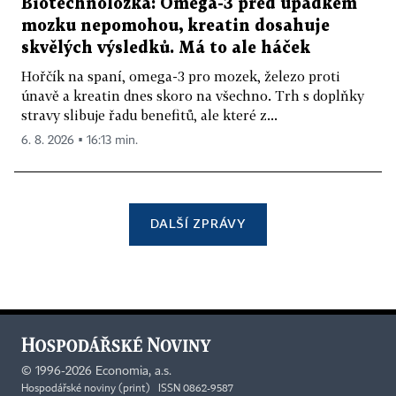
Biotechnoložka: Omega-3 před úpadkem
mozku nepomohou, kreatin dosahuje
skvělých výsledků. Má to ale háček
Hořčík na spaní, omega-3 pro mozek, železo proti
únavě a kreatin dnes skoro na všechno. Trh s doplňky
stravy slibuje řadu benefitů, ale které z...
6. 8. 2026 ▪ 16:13 min.
DALŠÍ ZPRÁVY
©
1996-2026
Economia, a.s.
Hospodářské noviny (print) ISSN 0862-9587