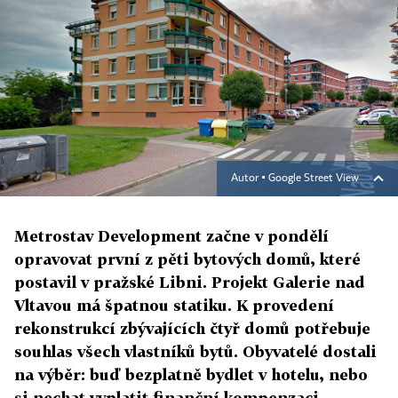
Autor ▪
Google Street View
Metrostav Development začne v pondělí
opravovat první z pěti bytových domů, které
postavil v pražské Libni. Projekt Galerie nad
Vltavou má špatnou statiku. K provedení
rekonstrukcí zbývajících čtyř domů potřebuje
souhlas všech vlastníků bytů. Obyvatelé dostali
na výběr: buď bezplatně bydlet v hotelu, nebo
si nechat vyplatit finanční kompenzaci.