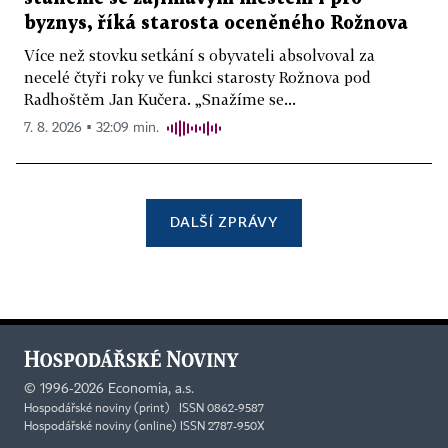
byznys, říká starosta oceněného Rožnova
Více než stovku setkání s obyvateli absolvoval za
necelé čtyři roky ve funkci starosty Rožnova pod
Radhoštěm Jan Kučera. „Snažíme se...
7. 8. 2026 ▪ 32:09 min.
DALŠÍ ZPRÁVY
©
1996-2026
Economia, a.s.
Hospodářské noviny (print) ISSN 0862-9587
Hospodářské noviny (online) ISSN 2787-950X