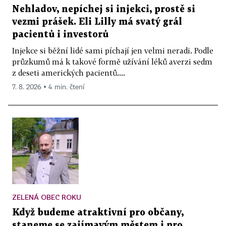
Nehladov, nepíchej si injekci, prostě si
vezmi prášek. Eli Lilly má svatý grál
pacientů i investorů
Injekce si běžní lidé sami píchají jen velmi neradi. Podle
průzkumů má k takové formě užívání léků averzi sedm
z deseti amerických pacientů....
7. 8. 2026 ▪ 4 min. čtení
ZELENÁ OBEC ROKU
Když budeme atraktivní pro občany,
staneme se zajímavým městem i pro