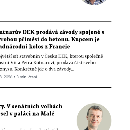
utnarův DEK prodává závody spojené s
ýrobou příměsí do betonu. Kupcem je
adnárodní kolos z Francie
jvětší síť stavebnin v Česku DEK, kterou společně
astní Vít a Petra Kutnarovi, prodává část svého
znysu. Konkrétně jde o dva závody...
 8. 2026 ▪ 3 min. čtení
y. V senátních volbách
sel v paláci na Malé