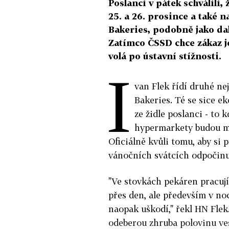
Poslanci v pátek schválili
25. a 26. prosince a také 
Bakeries, podobně jako da
Zatímco ČSSD chce zákaz j
volá po ústavní stížnosti.
I
van Flek řídí druhé ne
Bakeries. Té se sice e
ze židle poslanci - to 
hypermarkety budou mu
Oficiálně kvůli tomu, aby si
vánočních svátcích odpočinu
"Ve stovkách pekáren pracují
přes den, ale především v no
naopak uškodí," řekl HN Flek
odeberou zhruba polovinu vešk