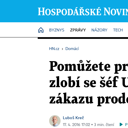
ZPRÁVY
HOME
BYZNYS
NÁZORY
TECH
HN.cz
›
Domácí
Pomůžete pr
zlobí se šéf
zákazu prode
Luboš Kreč
P
17. 4. 2016 17:02 ▪ 3 min. čtení