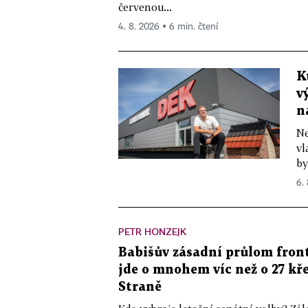
červenou...
4. 8. 2026 ▪ 6 min. čtení
K
v
n
Ne
vl
by
6.
PETR HONZEJK
Babišův zásadní průlom front
jde o mnohem víc než o 27 kře
Straně