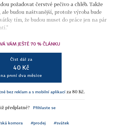
dou požadovat čerstvé pečivo a chléb. Takže
 ale budou naštvanější, protože výroba bude
 svátky tím, že budou muset do práce jen na pár
tí."
VÁ VÁM JEŠTĚ 70 % ČLÁNKU
Číst dál za
40 Kč
na první dva měsíce
za 80 Kč.
tné bez reklam a s mobilní aplikací
iž předplatné?
Přihlaste se
ská komora
#prodej
#svátek