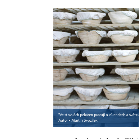
"Ve stovkách pekáren pracují o víkendech a svátcíc
Autor ▪
Martin Svozílek