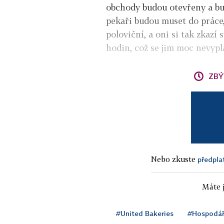
obchody budou otevřeny a bu
pekaři budou muset do práce,
poloviční, a oni si tak zkazí
hodin, což se jim moc nevypla
ZBÝ
Nebo zkuste
předpla
Máte j
#United Bakeries
#Hospodář