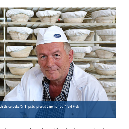
h tisíce pekařů. Ti práci přerušit nemohou," řekl Flek