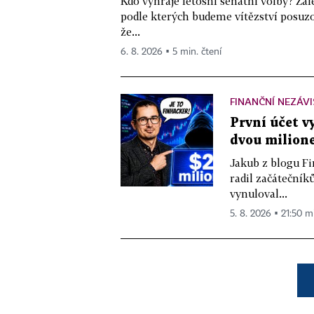
Kdo vyhraje letošní senátní volby? Zál
podle kterých budeme vítězství posuzo
že...
6. 8. 2026 ▪ 5 min. čtení
FINANČNÍ NEZÁV
První účet v
dvou milione
Jakub z blogu Fi
radil začátečníků
vynuloval...
5. 8. 2026 ▪ 21:50 m