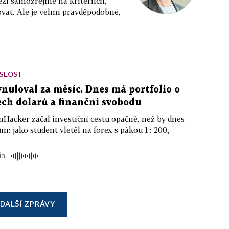
eží samozřejmě na kritériích,
vat. Ale je velmi pravděpodobné,
ISLOST
ynuloval za měsíc. Dnes má portfolio o
ch dolarů a finanční svobodu
nHacker začal investiční cestu opačně, než by dnes
m: jako student vletěl na forex s pákou 1 : 200,
in.
DALŠÍ ZPRÁVY