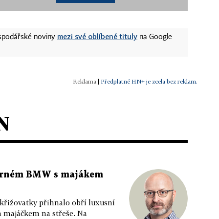
mezi své oblíbené tituly
ospodářské noviny
na Google
|
Předplatné HN+ je zcela bez reklam.
N
 černém BMW s majákem
 křižovatky přihnalo obří luxusní
m majáčkem na střeše. Na