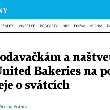
REALITY
INVESTICE
PODCASTY
HRY
PročNe
ARCHIV
D
odavačkám a naštvet
 United Bakeries na p
je o svátcích
ŘEHRÁT ČLÁNEK