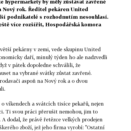
, že hypermarkety by měly zůstávat zavřené
na Nový rok. Ředitel pekáren United
lší podnikatelé s rozhodnutím nesouhlasí.
eště více rozšířit, Hospodářská komora
jvětší pekárny v zemi, vede skupinu United
konomicky daří, minulý týden ho ale nadzvedli
když v pátek dopoledne schválili, že
set na vybrané svátky zůstat zavřené.
 prodavači aspoň na Nový rok a o dvou
li.
 o víkendech a svátcích tisíce pekařů, nejen
ci. Ti svou práci přerušit nemohou, jim to
. A dodal, že právě řetězce velkých prodejen
erého zboží, jež jeho firma vyrobí: "Ostatní