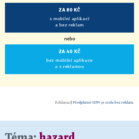
ZA 80 KČ
s mobilní aplikací
a bez reklam
nebo
ZA 40 KČ
bez mobilní aplikace
a s reklamou
|
Předplatné HN+ je zcela bez reklam.
Téma:
hazard