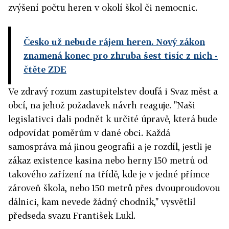
zvýšení počtu heren v okolí škol či nemocnic.
Česko už nebude rájem heren. Nový zákon
znamená konec pro zhruba šest tisíc z nich
-
čtěte ZDE
Ve zdravý rozum zastupitelstev doufá i Svaz měst a
obcí, na jehož požadavek návrh reaguje. "Naši
legislativci dali podnět k určité úpravě, která bude
odpovídat poměrům v dané obci. Každá
samospráva má jinou geografii a je rozdíl, jestli je
zákaz existence kasina nebo herny 150 metrů od
takového zařízení na třídě, kde je v jedné přímce
zároveň škola, nebo 150 metrů přes dvouproudovou
dálnici, kam nevede žádný chodník," vysvětlil
předseda svazu František Lukl.