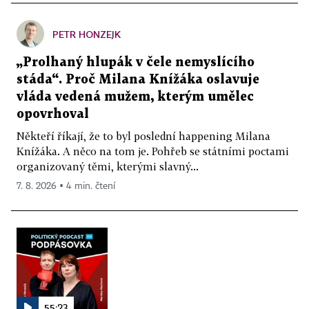
PETR HONZEJK
„Prolhaný hlupák v čele nemyslícího
stáda“. Proč Milana Knížáka oslavuje
vláda vedená mužem, kterým umělec
opovrhoval
Někteří říkají, že to byl poslední happening Milana
Knížáka. A něco na tom je. Pohřeb se státními poctami
organizovaný těmi, kterými slavný...
7. 8. 2026 ▪ 4 min. čtení
55:23