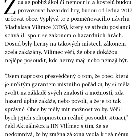
Z
da se poblíž škol či nemocnic a kostelů budou
provozovat hazardní hry, budou od ledna 2017
určovat obce. Vyplývá to z pozměňovacího návrhu
Vladislava Vilímce (ODS), který ve středu poslanci
schválili spolu se zákonem o hazardních hrách.
Dosud byly herny na takových místech zákonem
zcela zakázány. Vilímec věří, že obce dokážou
nejlépe posoudit, kde herny mají nebo nemají být.
"Jsem naprosto přesvědčený o tom, že obec, která
je určitým garantem místního pořádku, by si měla
zvolit na základě svých znalostí a možností, zda
hazard úplně zakáže, nebo povolí, a že je to tak
správně. Obce by měly mít možnost volby. Věřil
bych jejich schopnostem reálně posoudit situaci,"
řekl Aktuálně.cz a HN Vilímec s tím, že se
nedomnívá, že by změna zákona vedla k reálnému