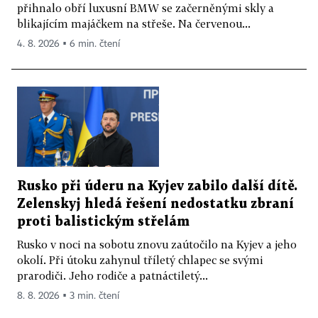
přihnalo obří luxusní BMW se začerněnými skly a
blikajícím majáčkem na střeše. Na červenou...
4. 8. 2026 ▪ 6 min. čtení
Rusko při úderu na Kyjev zabilo další dítě.
Zelenskyj hledá řešení nedostatku zbraní
proti balistickým střelám
Rusko v noci na sobotu znovu zaútočilo na Kyjev a jeho
okolí. Při útoku zahynul tříletý chlapec se svými
prarodiči. Jeho rodiče a patnáctiletý...
8. 8. 2026 ▪ 3 min. čtení