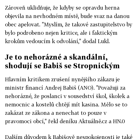
Zároveň uklidňuje, že kdyby se opravdu herna
objevila na nevhodném místě, bude svaz na danou
obec apelovat. "Myslím, že takové zastupitelstvo by
bylo podrobeno nejen kritice, ale i faktickým
krokům vedoucím k odvolání," dodal Lukl.
Je to nehorázné a skandální,
shodují se Babiš se Stropnickým
Hlavním kritikem zrušení nynějšího zákazu je
ministr financí Andrej Babiš (ANO). "Považuji za
nehorázné, že poslanci v sousedství škol, školek a
nemocnic a kostelů chtějí mít kasina. Mělo se to
zakázat ze zákona a nenechat to pouze v
pravomoci obcí," řekl deníku Aktuálně.cz a HN.0
Dalším důvodem k Babišově nespokojenosti je také