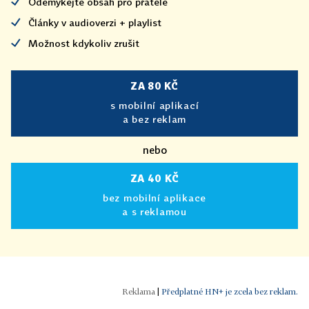
Odemykejte obsah pro přátele
Články v audioverzi + playlist
Možnost kdykoliv zrušit
ZA 80 KČ
s mobilní aplikací
a bez reklam
nebo
ZA 40 KČ
bez mobilní aplikace
a s reklamou
|
Předplatné HN+ je zcela bez reklam.