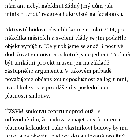
nám ani nebyl nabídnut žádný jiný dům, jak
ministr tvrdí," reagovali aktivisté na facebooku.
Aktivisté budovu obsadili koncem roku 2014, po
několika měsících a svolení vlády se jim podařilo
objekt vypůjčit. "Celý rok jsme se snažili poctivě
dodržovat smlouvu a ochotně jsme jednali. Teď má
být unikátní projekt zrušen jen na základě
zástupného argumentu. V takovém případě
považujeme občanskou neposlušnost za legitimní,"
uvedl kolektiv v prohlášení v poslední den
platnosti smlouvy.
ÚZSVM smlouvu centru neprodloužil s
odůvodněním, že budova v majetku státu nemá
platnou kolaudaci. Jako vlastníkovi budovy by mu
hrozila za obývání budovy zkolaudované pro jiný