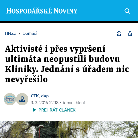
HN.cz
›
Domácí
Aktivisté i přes vypršení
ultimáta neopustili budovu
Kliniky. Jednání s úřadem nic
nevyřešilo
ČTK
dap
,
3. 3. 2016 22:18 ▪ 4 min. čtení
PŘEHRÁT ČLÁNEK