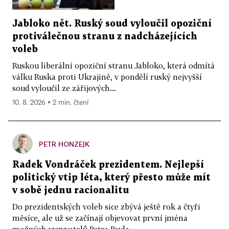
Jabloko nět. Ruský soud vyloučil opoziční
protiválečnou stranu z nadcházejících
voleb
Ruskou liberální opoziční stranu Jabloko, která odmítá
válku Ruska proti Ukrajině, v pondělí ruský nejvyšší
soud vyloučil ze zářijových...
10. 8. 2026 ▪ 2 min. čtení
PETR HONZEJK
Radek Vondráček prezidentem. Nejlepší
politický vtip léta, který přesto může mít
v sobě jednu racionalitu
Do prezidentských voleb sice zbývá ještě rok a čtyři
měsíce, ale už se začínají objevovat první jména
možných vyzyvatelů Petra Pavla....