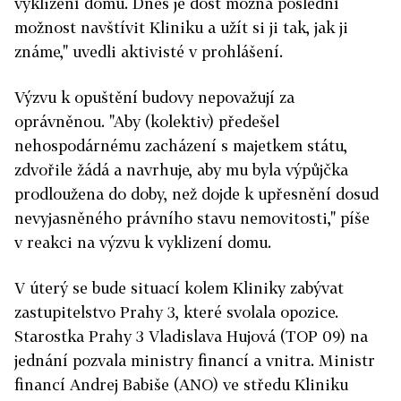
vyklizení domu. Dnes je dost možná poslední
možnost navštívit Kliniku a užít si ji tak, jak ji
známe," uvedli aktivisté v prohlášení.
Výzvu k opuštění budovy nepovažují za
oprávněnou. "Aby (kolektiv) předešel
nehospodárnému zacházení s majetkem státu,
zdvořile žádá a navrhuje, aby mu byla výpůjčka
prodloužena do doby, než dojde k upřesnění dosud
nevyjasněného právního stavu nemovitosti," píše
v
reakci
na výzvu k vyklizení domu.
V úterý se bude situací kolem Kliniky zabývat
zastupitelstvo Prahy 3, které svolala opozice.
Starostka Prahy 3 Vladislava Hujová (TOP 09) na
jednání pozvala ministry financí a vnitra. Ministr
financí Andrej Babiše (ANO) ve středu Kliniku