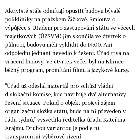
Aktivisté stále odmítají opustit budovu bývalé
polikliniky na pražském Žižkově. Smlouva o
výpůjčce s Úřadem pro zastupování státu ve věcech
majetkových (ÚZSVM) jim skončila ve čtvrtek o
půlnoci, budovu měli vyklidit do 14:00. Ani
odpolední jednání nevedlo k řešení. Úřad trvá na
vrácení budovy. Ve čtvrtek
večer byl na Klinice
běžný program, promítání filmu a jazykové kurzy.
"Úřad už odeslal materiál pro schůzi vládní
dislokační komise, kde navrhuje dvě alternativy
řešení situace. Pokud o objekt projeví zájem
organizační složka státu, bude na ni převeden v
řádu týdnů," vysvětlila ředitelka úřadu Kateřina
Arajmu. Druhou variantou je podle ní
transparentní výběrové řízení.