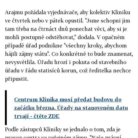
Arajmu požádala vyjednávače, aby kolektiv Kliniku
ve čtvrtek nebo v pátek opustil. "Jsme schopni jim
tam třeba na čtrnáct dnů ponechat věci, aby si je
mohli postupně odstěhovat," dodala. V opačném
případě úřad podnikne "všechny kroky, abychom
hájili zájmy státu". Co konkrétně to bude znamenat,
nevysvětlila. Úřadu hrozí i pokuta od stavebního
úřadu v řádu statisíců korun, což ředitelka nechce
připustit.
Centrum Klinika musí předat budovu do
začátku března. Úřady na stanoveném datu
trvají
- čtěte ZDE
Podle zástupců Kliniky se jednalo o tom, zda je
provoz centra ve veřejném zájmu. "Naše právní