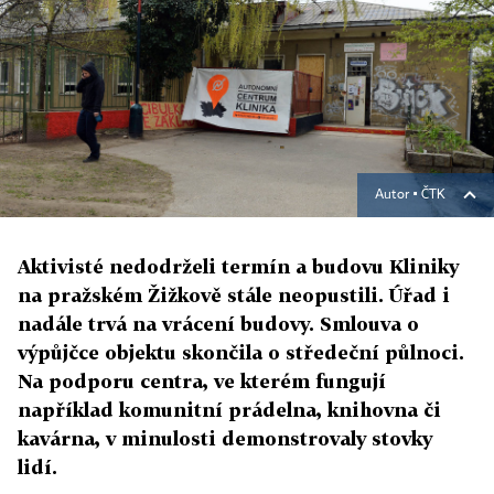
Autor ▪
ČTK
Aktivisté nedodrželi termín a budovu Kliniky
na pražském Žižkově stále neopustili. Úřad i
nadále trvá na vrácení budovy. Smlouva o
výpůjčce objektu skončila o středeční půlnoci.
Na podporu centra, ve kterém fungují
například komunitní prádelna, knihovna či
kavárna, v minulosti demonstrovaly stovky
lidí.