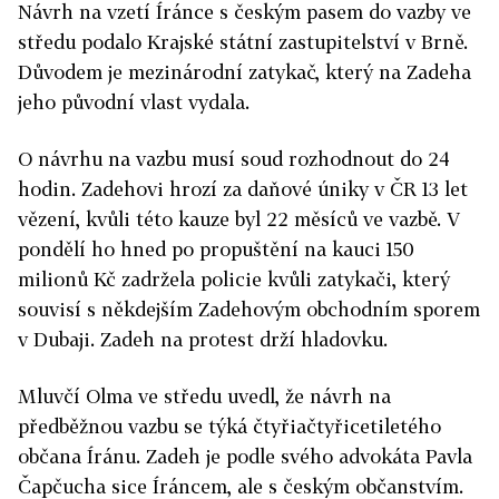
Návrh na vzetí Íránce s českým pasem do vazby ve
středu podalo Krajské státní zastupitelství v Brně.
Důvodem je mezinárodní zatykač, který na Zadeha
jeho původní vlast vydala.
O návrhu na vazbu musí soud rozhodnout do 24
hodin. Zadehovi hrozí za daňové úniky v ČR 13 let
vězení, kvůli této kauze byl 22 měsíců ve vazbě. V
pondělí ho hned po propuštění na kauci 150
milionů Kč zadržela policie kvůli zatykači, který
souvisí s někdejším Zadehovým obchodním sporem
v Dubaji. Zadeh na protest drží hladovku.
Mluvčí Olma ve středu uvedl, že návrh na
předběžnou vazbu se týká čtyřiačtyřicetiletého
občana Íránu. Zadeh je podle svého advokáta Pavla
Čapčucha sice Íráncem, ale s českým občanstvím.