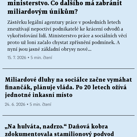
ministerstvo. Co dalšího má zabránit
miliardovým únikům?
Zástěrku legální agentury práce v posledních letech
zneužívají nepoctiví podnikatelé ke krácení odvodů a
vykořisťování lidí. Ministerstvo práce a sociálních věcí
proto už loni začalo chystat zpřísnění podmínek. A
nyní jsou jasné základní obrysy nové...
15. 7. 2026 ▪ 5 min. čtení
Miliardové dluhy na sociálce začne vymáhat
finančák, plánuje vláda. Po 20 letech ožívá
jednotné inkasní místo
24. 6. 2026 ▪ 5 min. čtení
„Na hulváta, nadrzo.“ Daňová kobra
zdokumentovala stamilionový podvod