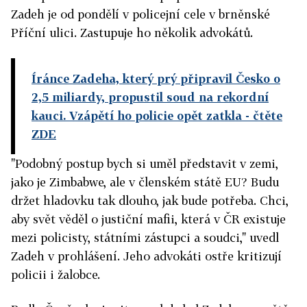
Zadeh je od pondělí v policejní cele v brněnské
Příční ulici. Zastupuje ho několik advokátů.
Íránce Zadeha, který prý připravil Česko o
2,5 miliardy, propustil soud na rekordní
kauci. Vzápětí ho policie opět zatkla
- čtěte
ZDE
"Podobný postup bych si uměl představit v zemi,
jako je Zimbabwe, ale v členském státě EU? Budu
držet hladovku tak dlouho, jak bude potřeba. Chci,
aby svět věděl o justiční mafii, která v ČR existuje
mezi policisty, státními zástupci a soudci," uvedl
Zadeh v prohlášení. Jeho advokáti ostře kritizují
policii i žalobce.