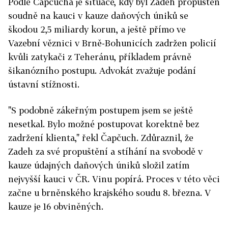
Podle Čapčucha je situace, kdy byl Zadeh propuštěn
soudně na kauci v kauze daňových úniků se
škodou 2,5 miliardy korun, a ještě přímo ve
Vazební věznici v Brně-Bohunicích zadržen policií
kvůli zatykači z Teheránu, příkladem právně
šikanózního postupu. Advokát zvažuje podání
ústavní stížnosti.
"S podobně zákeřným postupem jsem se ještě
nesetkal. Bylo možné postupovat korektně bez
zadržení klienta," řekl Čapčuch. Zdůraznil, že
Zadeh za své propuštění a stíhání na svobodě v
kauze údajných daňových úniků složil zatím
nejvyšší kauci v ČR. Vinu popírá. Proces v této věci
začne u brněnského krajského soudu 8. března. V
kauze je 16 obviněných.