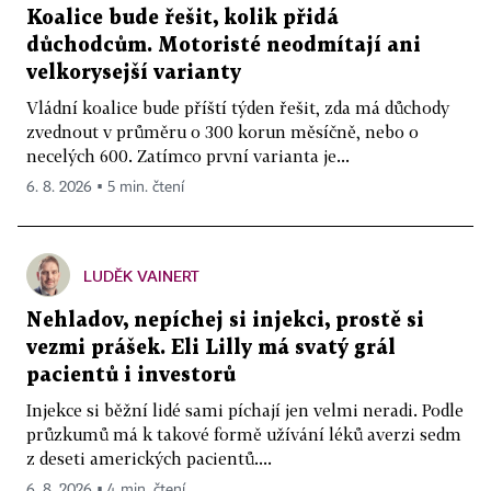
Koalice bude řešit, kolik přidá
důchodcům. Motoristé neodmítají ani
velkorysejší varianty
Vládní koalice bude příští týden řešit, zda má důchody
zvednout v průměru o 300 korun měsíčně, nebo o
necelých 600. Zatímco první varianta je...
6. 8. 2026 ▪ 5 min. čtení
LUDĚK VAINERT
Nehladov, nepíchej si injekci, prostě si
vezmi prášek. Eli Lilly má svatý grál
pacientů i investorů
Injekce si běžní lidé sami píchají jen velmi neradi. Podle
průzkumů má k takové formě užívání léků averzi sedm
z deseti amerických pacientů....
6. 8. 2026 ▪ 4 min. čtení