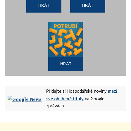
HRÁT
HRÁT
HRÁT
mezi
Přidejte si Hospodářské noviny
své oblíbené tituly
na Google
zprávách.