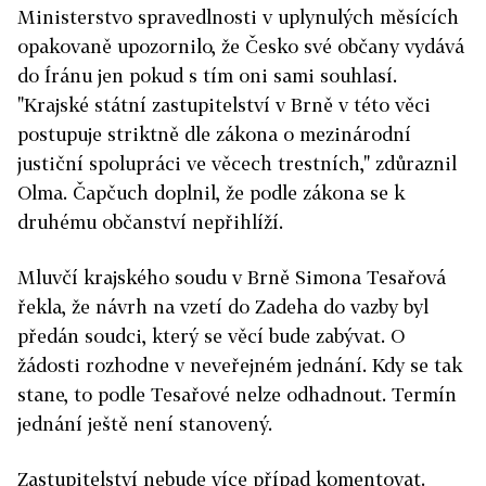
Ministerstvo spravedlnosti v uplynulých měsících
opakovaně upozornilo, že Česko své občany vydává
do Íránu jen pokud s tím oni sami souhlasí.
"Krajské státní zastupitelství v Brně v této věci
postupuje striktně dle zákona o mezinárodní
justiční spolupráci ve věcech trestních," zdůraznil
Olma.
Čapčuch doplnil, že podle zákona se k
druhému občanství nepřihlíží.
Mluvčí krajského soudu v Brně Simona Tesařová
řekla, že návrh na vzetí do Zadeha do vazby byl
předán soudci, který se věcí bude zabývat. O
žádosti rozhodne v neveřejném jednání. Kdy se tak
stane, to podle Tesařové nelze odhadnout. Termín
jednání ještě není stanovený.
Zastupitelství nebude více případ komentovat.