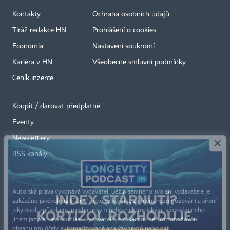
Kontakty
Ochrana osobních údajů
Tiráž redakce HN
Prohlášení o cookies
Economia
Nastavení soukromí
Kariéra v HN
Všeobecné smluvní podmínky
Ceník inzerce
Koupit / darovat předplatné
Eventy
×
Newslettery
RSS kanály
Autorská práva vykonává vydavatel. Bez písemného svolení vydavatele je
zakázáno jakékoli užití částí nebo celku díla, zejména rozmnožování a šíření
jakýmkoli způsobem, mechanickým nebo elektronickým, v českém nebo
jiném jazyce. Bez souhlasu vydavatele je zakázáno též rozmnožování
obsahu pro účely automatizované analýzy textů nebo dat