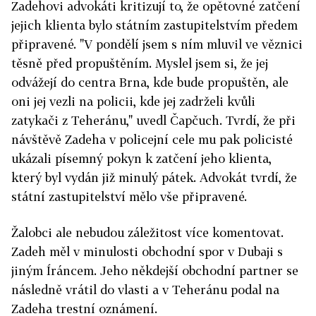
Zadehovi advokáti kritizují to, že opětovné zatčení
jejich klienta bylo státním zastupitelstvím předem
připravené. "V pondělí jsem s ním mluvil ve věznici
těsně před propuštěním. Myslel jsem si, že jej
odvážejí do centra Brna, kde bude propuštěn, ale
oni jej vezli na policii, kde jej zadrželi kvůli
zatykači z Teheránu," uvedl Čapčuch. Tvrdí, že při
návštěvě Zadeha v policejní cele mu pak policisté
ukázali písemný pokyn k zatčení jeho klienta,
který byl vydán již minulý pátek. Advokát tvrdí, že
státní zastupitelství mělo vše připravené.
Žalobci ale nebudou záležitost více komentovat.
Zadeh měl v minulosti obchodní spor v Dubaji s
jiným Íráncem. Jeho někdejší obchodní partner se
následně vrátil do vlasti a v Teheránu podal na
Zadeha trestní oznámení.