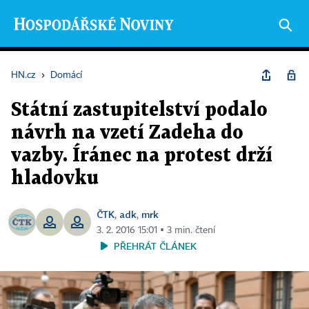
HN.cz
›
Domácí
Státní zastupitelství podalo
návrh na vzetí Zadeha do
vazby. Íránec na protest drží
hladovku
ČTK
adk
mrk
,
,
3. 2. 2016 15:01 ▪ 3 min. čtení
PŘEHRÁT ČLÁNEK