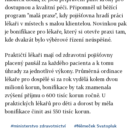
dostupnou a kvalitní péči. Připomněl už běžící
program "malá praxe", kdy pojišťovna hradí práci
lékaři v místech s malou klientelou. Novinkou pak
je bonifikace pro lékaře, který si otevře praxi tam,
kde dvakrát bylo výběrové řízení neúspěšné.
Praktičtí lékaři mají od zdravotní pojišťovny
placený paušál za každého pacienta a k tomu
úhrady za jednotlivé výkony. Průměrná ordinace
lékaře pro dospělé si za rok vydělá kolem dvou
milionů korun, bonifikace by tak znamenala
zvýšení příjmu o 600 tisíc korun ročně. U
praktických lékařů pro děti a dorost by měla
bonifikace činit asi 550 tisíc korun.
#ministerstvo zdravotnictví
#Němeček Svatopluk