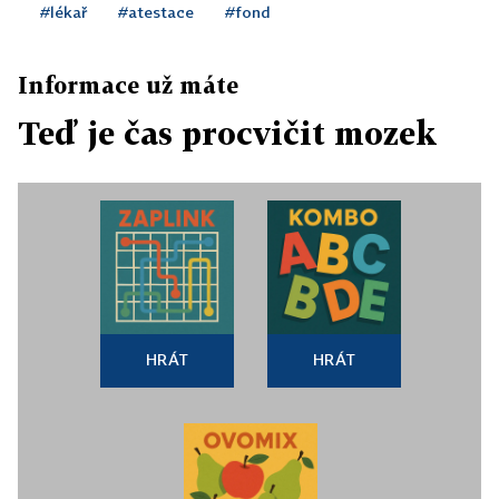
#lékař
#atestace
#fond
Informace už máte
Teď je čas procvičit mozek
HRÁT
HRÁT