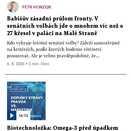
PETR HONZEJK
Babišův zásadní průlom fronty. V
senátních volbách jde o mnohem víc než o
27 křesel v paláci na Malé Straně
Kdo vyhraje letošní senátní volby? Záleží samozřejmě
na kritériích, podle kterých budeme vítězství
posuzovat. Ale je velmi pravděpodobné, že...
6. 8. 2026 ▪ 5 min. čtení
16:13
Biotechnoložka: Omega-3 před úpadkem