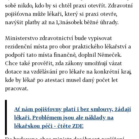
sobě nikdo, kdo by si chtěl praxi otevřít. Zdravotní
pojišťovna může lékaři, který si praxi otevře,
navýšit platby až na 1,3násobek běžné úhrady.
Ministerstvo zdravotnictví bude vypisovat
rezidenční místa pro obor praktického lékařství a
podpoří tato místa finančně, doplnil Němeček.
Chce také prověřit, zda zákony umožňují vázat
dotace na vzdělávání pro lékaře na konkrétní kraj,
kde by lékař po atestaci musel daný počet let
pracovat.
Ať nám pojišťovny platí i bez smlouvy, žádají
lékaři. Problémem jsou ale náklady na
lékařskou péči
- čtěte ZDE