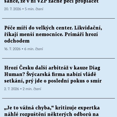
šance, že v ní VZP začne péči proplácet
20. 7. 2026 ▪ 5 min. čtení
Péče míří do velkých center. Likvidační,
říkají menší nemocnice. Primáři hrozí
odchodem
16. 7. 2026 ▪ 6 min. čtení
Hrozí Česku další arbitráž v kauze Diag
Human? Švýcarská firma nabízí vládě
setkání, prý jde o poslední pokus o smír
2. 7. 2026 ▪ 2 min. čtení
„Je to vážná chyba,“ kritizuje expertka
náhlé rozpuštění některých odborů na