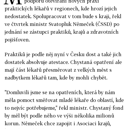
podporu otevírání nových praxí
praktických lékařů v regionech, kde hrozí jejich
nedostatek. Spolupracovat v tom bude s kraji, řekl
ve čtvrtek ministr Svatopluk Němeček (ČSSD) po
jednání se zástupci praktiků, krajů a zdravotních
pojišťoven.
Praktiků je podle něj nyní v Česku dost a také jich
dostatek absolvuje atestace. Chystaná opatření ale
mají část lékařů přesměrovat z velkých měst s
nadbytkem lékařů tam, kde by mohli chybět.
"Domluvili jsme se na opatřeních, která by nám
měla pomoct směřovat mladé lékaře do oblastí, kde
to nejvíc potřebujeme," řekl ministr. Chystaný fond
by měl být podle něho ve výši několika milionů
korun. Němeček chce zapojit i Asociaci krajů,