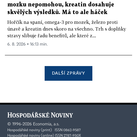
mozku nepomohou, kreatin dosahuje
skvělých výsledků. Má to ale háček
Hořčík na spaní, omega-3 pro mozek, železo proti
únavě a kreatin dnes skoro na všechno. Trh s doplňky
stravy slibuje řadu benefitů, ale které z...
6. 8. 2026 ▪ 16:13 min.
DALŠÍ ZPRÁVY
©
1996-2026
Economia, a.s.
Hospodářské noviny (print) ISSN 0862-9587
Hospodářské noviny (online) ISSN 2787-950X