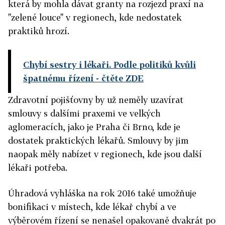
která by mohla dávat granty na rozjezd praxí na
"zelené louce" v regionech, kde nedostatek
praktiků hrozí.
Chybí sestry i lékaři. Podle politiků kvůli
špatnému řízení
- čtěte ZDE
Zdravotní pojišťovny by už neměly uzavírat
smlouvy s dalšími praxemi ve velkých
aglomeracích, jako je Praha či Brno, kde je
dostatek praktických lékařů. Smlouvy by jim
naopak měly nabízet v regionech, kde jsou další
lékaři potřeba.
Úhradová vyhláška na rok 2016 také umožňuje
bonifikaci v místech, kde lékař chybí a ve
výběrovém řízení se nenašel opakovaně dvakrát po