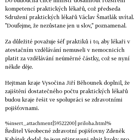
Do budoucna chce ministr dosáhnout rozšíření
kompetencí praktických lékařů, což předseda
Sdružení praktických lékařů Václav Šmatlák uvítal.
"Doufejme, že nezůstane jen u slov," poznamenal.
Za důležité považuje šéf praktiků i to, aby lékaři v
atestačním vzdělávání nemuseli v nemocnicích
platit za vzdělávání neúměrné částky, což se nyní
někde děje.
Hejtman kraje Vysočina Jiří Běhounek doplnil, že
zajištění dostatečného počtu praktických lékařů
budou kraje řešit ve spolupráci se zdravotními
pojišťovnami.
%insert_attachment[59522200] priloha.html%
Ředitel Všeobecné zdravotní pojišťovny Zdeněk
Kabátek dodal, že jsou připraveni plnit kroky pro