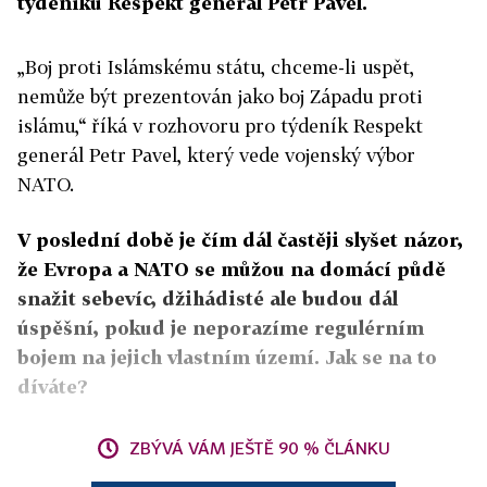
týdeníku Respekt generál Petr Pavel.
„Boj proti Islámskému státu, chceme-li uspět,
nemůže být prezentován jako boj Západu proti
islámu,“ říká v rozhovoru pro týdeník Respekt
generál Petr Pavel, který vede vojenský výbor
NATO.
V poslední době je čím dál častěji slyšet názor,
že Evropa a NATO se můžou na domácí půdě
snažit sebevíc, džihádisté ale budou dál
úspěšní, pokud je neporazíme regulérním
bojem na jejich vlastním území. Jak se na to
díváte?
ZBÝVÁ VÁM JEŠTĚ 90 % ČLÁNKU