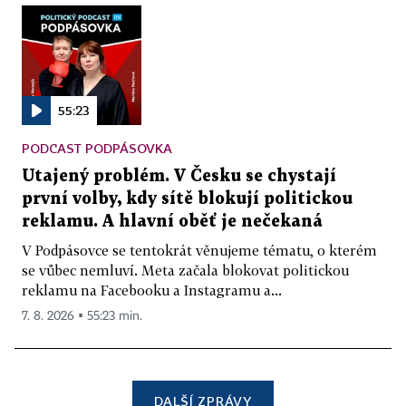
55:23
PODCAST PODPÁSOVKA
Utajený problém. V Česku se chystají
první volby, kdy sítě blokují politickou
reklamu. A hlavní oběť je nečekaná
V Podpásovce se tentokrát věnujeme tématu, o kterém
se vůbec nemluví. Meta začala blokovat politickou
reklamu na Facebooku a Instagramu a...
7. 8. 2026 ▪ 55:23 min.
DALŠÍ ZPRÁVY