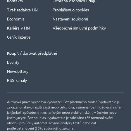
Kontakty
Ochrana osobních údajů
Tiráž redakce HN
Prohlášení o cookies
Economia
Nastavení soukromí
Kariéra v HN
Všeobecné smluvní podmínky
Ceník inzerce
Koupit / darovat předplatné
Eventy
Newslettery
×
RSS kanály
Autorská práva vykonává vydavatel. Bez písemného svolení vydavatele je
zakázáno jakékoli užití částí nebo celku díla, zejména rozmnožování a šíření
jakýmkoli způsobem, mechanickým nebo elektronickým, v českém nebo
jiném jazyce. Bez souhlasu vydavatele je zakázáno též rozmnožování
obsahu pro účely automatizované analýzy textů nebo dat
podle ustanovení § 39c autorského zákona.