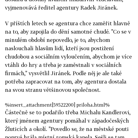
vyjmenovává ředitel agentury Radek Jiránek.
V příštích letech se agentura chce zaměřit hlavně
na to, aby zapojila do dění samotné chudé. "Co se v
minulém období nepovedlo, je to, abychom
naslouchali hlasům lidí, kteří jsou postižení
chudobou a sociálním vyloučením, abychom je více
vtáhli do hry a třeba je zaměstnali v sociálních
firmách," vysvětlil Jiránek. Podle něj je ale také
potřeba zapracovat na tom, aby agentura dostala
na svou stranu většinovou společnost.
%insert_attachment[59522200] priloha.html%
Částečně se to podařilo třeba Michalu Kandlerovi,
který jménem agentury pomáhal v západočeských
Žluticích a okolí. "Povedlo se, že na městské pouti
poprvé hrála místní romská kapela. Sešli se tam