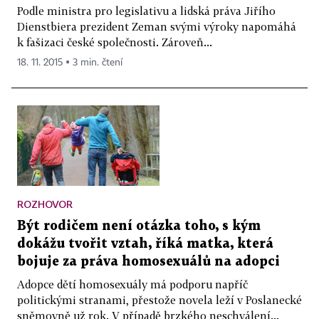
Podle ministra pro legislativu a lidská práva Jiřího
Dienstbiera prezident Zeman svými výroky napomáhá
k fašizaci české společnosti. Zároveň...
18. 11. 2015 ▪ 3 min. čtení
ROZHOVOR
Být rodičem není otázka toho, s kým
dokážu tvořit vztah, říká matka, která
bojuje za práva homosexuálů na adopci
Adopce dětí homosexuály má podporu napříč
politickými stranami, přestože novela leží v Poslanecké
sněmovně už rok. V případě brzkého neschválení...