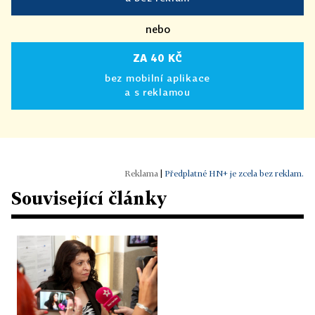
nebo
ZA 40 KČ
bez mobilní aplikace
a s reklamou
|
Předplatné HN+ je zcela bez reklam.
Související články