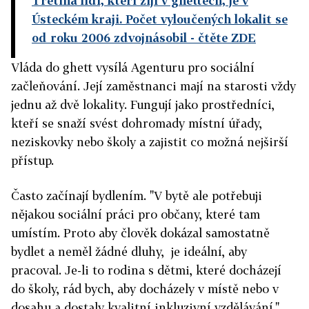
Třetina lidí, kteří žijí v ghettech, je v
Ústeckém kraji. Počet vyloučených lokalit se
od roku 2006 zdvojnásobil
- čtěte ZDE
Vláda do ghett vysílá Agenturu pro sociální
začleňování. Její zaměstnanci mají na starosti vždy
jednu až dvě lokality. Fungují jako prostředníci,
kteří se snaží svést dohromady místní úřady,
neziskovky nebo školy a zajistit co možná nejširší
přístup.
Často začínají bydlením. "V bytě ale potřebuji
nějakou sociální práci pro občany, které tam
umístím. Proto aby člověk dokázal samostatně
bydlet a neměl žádné dluhy, je ideální, aby
pracoval. Je-li to rodina s dětmi, které docházejí
do školy, rád bych, aby docházely v místě nebo v
dosahu a dostaly kvalitní inkluzivní vzdělávání,"