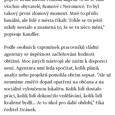
všichni obyvatelé, Romové i Neromové. To byl
takový první zlomový moment. Mně to přišlo
banální, ale lidé z města říkali: Tohle se tu ještě
nikdy nestalo a znamená to, že se tu něco mění,"
popisuje Kandler.
Podle osobních vzpomínek pracovníků vládní
agentury se úspěšnost začleňování hodnotí
obtížně. Moc jiných nástrojů ale zatím k dispozici
není. Agentura umí leda spočítat, kolik plánů,
analýz nebo projektů pomohla obcím sepsat. "Ale už
neumíme změřit dopad opatření na občana a na
sociálně vyloučenou lokalitu. Kolik lidí dostalo
práci, kolik lidí dokončilo vzdělávání, kolik lidí
kvalitně bydlí... Je to úkol pro další období," říká
ředitel Jiránek.