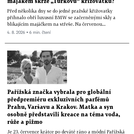
majákem skrze „Turkovu“ křižovatku?
Před několika dny se do jedné pražské křižovatky
přihnalo obří luxusní BMW se začerněnými skly a
blikajícím majáčkem na střeše. Na červenou...
4. 8. 2026 ▪ 6 min. čtení
Pařížská značka vybrala pro globální
předpremiéru exkluzivních parfémů
Prahu, Varšavu a Krakov. Matka a syn
osobně představili kreace na téma voda,
růže a pižmo
Je 23. července krátce po deváté ráno a módní Pařížská