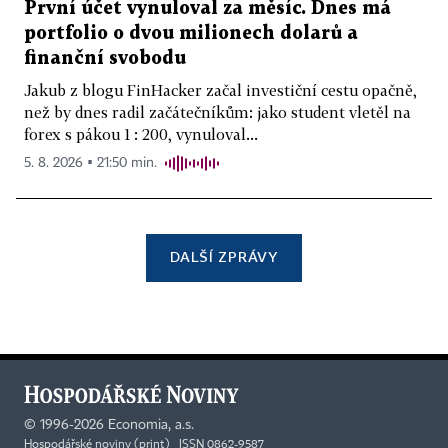
První účet vynuloval za měsíc. Dnes má
portfolio o dvou milionech dolarů a
finanční svobodu
Jakub z blogu FinHacker začal investiční cestu opačně,
než by dnes radil začátečníkům: jako student vletěl na
forex s pákou 1 : 200, vynuloval...
5. 8. 2026 ▪ 21:50 min.
DALŠÍ ZPRÁVY
©
1996-2026
Economia, a.s.
Hospodářské noviny (print) ISSN 0862-9587