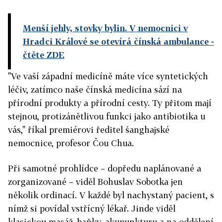
Menší jehly, stovky bylin. V nemocnici v
Hradci Králové se otevírá čínská ambulance
-
čtěte ZDE
"Ve vaší západní medicíně máte více syntetických
léčiv, zatímco naše čínská medicína sází na
přírodní produkty a přírodní cesty. Ty přitom mají
stejnou, protizánětlivou funkci jako antibiotika u
vás," říkal premiérovi ředitel šanghajské
nemocnice, profesor Čou Chua.
Při samotné prohlídce – dopředu naplánované a
zorganizované – viděl Bohuslav Sobotka jen
několik ordinací. V každé byl nachystaný pacient, s
nímž si povídal vstřícný lékař. Jinde viděl
klasickou masáž, baňky, akupunkturu a na oddělení