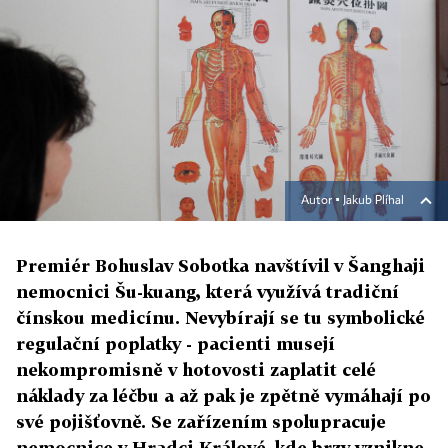
Autor ▪
Jakub Plíhal
Premiér Bohuslav Sobotka navštívil v Šanghaji
nemocnici Šu-kuang, která využívá tradiční
čínskou medicínu. Nevybírají se tu symbolické
regulační poplatky - pacienti musejí
nekompromisně v hotovosti zaplatit celé
náklady za léčbu a až pak je zpětně vymáhají po
své pojišťovně. Se zařízením spolupracuje
nemocnice v Hradci Králové, kde brzy vznikne