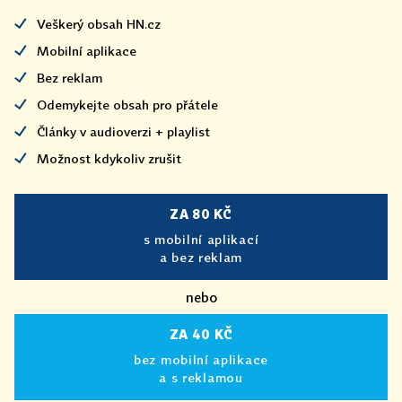
Veškerý obsah HN.cz
Mobilní aplikace
Bez reklam
Odemykejte obsah pro přátele
Články v audioverzi + playlist
Možnost kdykoliv zrušit
ZA 80 KČ
s mobilní aplikací
a bez reklam
nebo
ZA 40 KČ
bez mobilní aplikace
a s reklamou