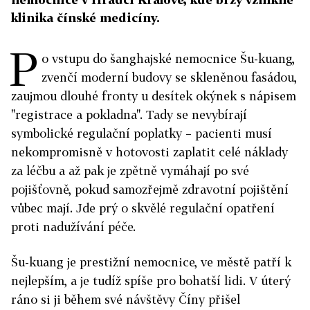
klinika čínské medicíny.
P
o vstupu do šanghajské nemocnice Šu-kuang,
zvenčí moderní budovy se skleněnou fasádou,
zaujmou dlouhé fronty u desítek okýnek s nápisem
"registrace a pokladna". Tady se nevybírají
symbolické regulační poplatky – pacienti musí
nekompromisně v hotovosti zaplatit celé náklady
za léčbu a až pak je zpětně vymáhají po své
pojišťovně, pokud samozřejmě zdravotní pojištění
vůbec mají. Jde prý o skvělé regulační opatření
proti nadužívání péče.
Šu-kuang je prestižní nemocnice, ve městě patří k
nejlepším, a je tudíž spíše pro bohatší lidi. V úterý
ráno si ji během své návštěvy Číny přišel