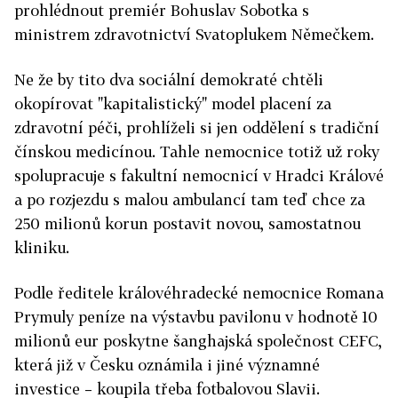
prohlédnout premiér Bohuslav Sobotka s
ministrem zdravotnictví Svatoplukem Němečkem.
Ne že by tito dva sociální demokraté chtěli
okopírovat "kapitalistický" model placení za
zdravotní péči, prohlíželi si jen oddělení s tradiční
čínskou medicínou. Tahle nemocnice totiž už roky
spolupracuje s fakultní nemocnicí v Hradci Králové
a po rozjezdu s malou ambulancí tam teď chce za
250 milionů korun postavit novou, samostatnou
kliniku.
Podle ředitele královéhradecké nemocnice Romana
Prymuly peníze na výstavbu pavilonu v hodnotě 10
milionů eur poskytne šanghajská společnost CEFC,
která již v Česku oznámila i jiné významné
investice – koupila třeba fotbalovou Slavii.