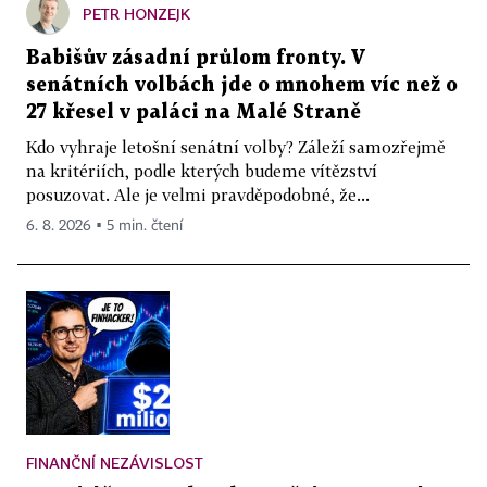
PETR HONZEJK
Babišův zásadní průlom fronty. V
senátních volbách jde o mnohem víc než o
27 křesel v paláci na Malé Straně
Kdo vyhraje letošní senátní volby? Záleží samozřejmě
na kritériích, podle kterých budeme vítězství
posuzovat. Ale je velmi pravděpodobné, že...
6. 8. 2026 ▪ 5 min. čtení
FINANČNÍ NEZÁVISLOST