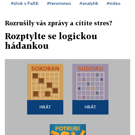
#útok v Paříži
#terorismus
#analytik
#video
Rozrušily vás zprávy a cítíte stres?
Rozptylte se logickou
hádankou
HRÁT
HRÁT