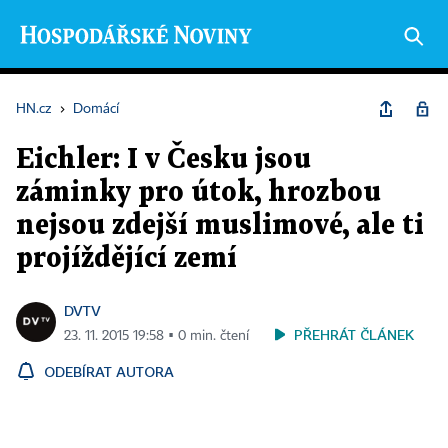
HN.cz
›
Domácí
Eichler: I v Česku jsou
záminky pro útok, hrozbou
nejsou zdejší muslimové, ale ti
projíždějící zemí
DVTV
PŘEHRÁT ČLÁNEK
23. 11. 2015 19:58 ▪ 0 min. čtení
ODEBÍRAT AUTORA