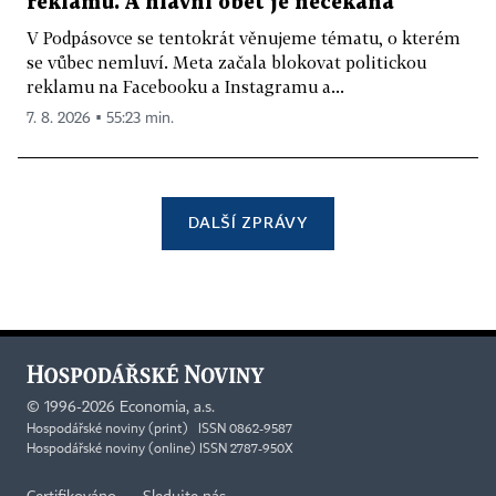
reklamu. A hlavní oběť je nečekaná
V Podpásovce se tentokrát věnujeme tématu, o kterém
se vůbec nemluví. Meta začala blokovat politickou
reklamu na Facebooku a Instagramu a...
7. 8. 2026 ▪ 55:23 min.
DALŠÍ ZPRÁVY
©
1996-2026
Economia, a.s.
Hospodářské noviny (print) ISSN 0862-9587
Hospodářské noviny (online) ISSN 2787-950X