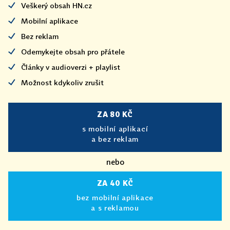
Veškerý obsah HN.cz
Mobilní aplikace
Bez reklam
Odemykejte obsah pro přátele
Články v audioverzi + playlist
Možnost kdykoliv zrušit
ZA 80 KČ
s mobilní aplikací
a bez reklam
nebo
ZA 40 KČ
bez mobilní aplikace
a s reklamou