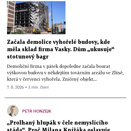
Začala demolice vyhořelé budovy, kde
měla sklad firma Vasky. Dům „ukusuje“
stotunový bagr
Demoliční firma v pátek dopoledne začala bourat
výškovou budovu v někdejším továrním areálu ve Zlíně,
která v červenci vyhořela. Zničený objekt...
7. 8. 2026 ▪ 3 min. čtení
PETR HONZEJK
„Prolhaný hlupák v čele nemyslícího
stáda“. Proč Milana Knížáka oslavuje