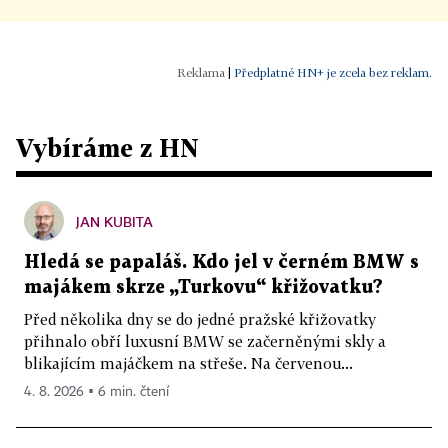
|
Předplatné HN+ je zcela bez reklam.
Vybíráme z HN
JAN KUBITA
Hledá se papaláš. Kdo jel v černém BMW s
majákem skrze „Turkovu“ křižovatku?
Před několika dny se do jedné pražské křižovatky
přihnalo obří luxusní BMW se začerněnými skly a
blikajícím majáčkem na střeše. Na červenou...
4. 8. 2026 ▪ 6 min. čtení