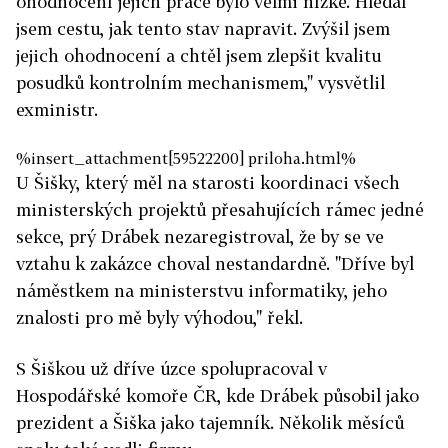
ohodnocení jejich práce bylo velmi nízké. Hledal
jsem cestu, jak tento stav napravit. Zvýšil jsem
jejich ohodnocení a chtěl jsem zlepšit kvalitu
posudků kontrolním mechanismem," vysvětlil
exministr.
%insert_attachment[59522200] priloha.html%
U Šišky, který měl na starosti koordinaci všech
ministerských projektů přesahujících rámec jedné
sekce, prý Drábek nezaregistroval, že by se ve
vztahu k zakázce choval nestandardně. "Dříve byl
náměstkem na ministerstvu informatiky, jeho
znalosti pro mě byly výhodou," řekl.
S Šiškou už dříve úzce spolupracoval v
Hospodářské komoře ČR, kde Drábek působil jako
prezident a Šiška jako tajemník. Několik měsíců