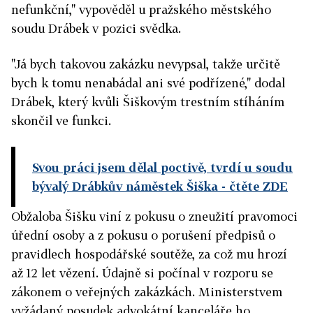
nefunkční," vypověděl u pražského městského
soudu Drábek v pozici svědka.
"Já bych takovou zakázku nevypsal, takže určitě
bych k tomu nenabádal ani své podřízené," dodal
Drábek, který kvůli Šiškovým trestním stíháním
skončil ve funkci.
Svou práci jsem dělal poctivě, tvrdí u soudu
bývalý Drábkův náměstek Šiška
- čtěte ZDE
Obžaloba Šišku viní z pokusu o zneužití pravomoci
úřední osoby a z pokusu o porušení předpisů o
pravidlech hospodářské soutěže, za což mu hrozí
až 12 let vězení. Údajně si počínal v rozporu se
zákonem o veřejných zakázkách. Ministerstvem
vyžádaný posudek advokátní kanceláře ho