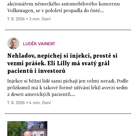
akcionářem německého automobilového koncernu
Volkswagen, se v pololetí propadla do čisté...
7. 8. 2026 ▪ 3 min. čtení
LUDĚK VAINERT
Nehladov, nepíchej si injekci, prostě si
vezmi prášek. Eli Lilly má svatý grál
pacientů i investorů
Injekce si běžní lidé sami píchají jen velmi neradi. Podle
průzkumů má k takové formě užívání léků averzi sedm
z deseti amerických pacientů....
7. 8. 2026 ▪ 4 min. čtení