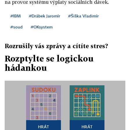
na provoz systému výplaty sociálních dávek.
#IBM
#Drábek Jaromír
#Šiška Vladimír
#soud
#OKsystem
Rozrušily vás zprávy a cítíte stres?
Rozptylte se logickou
hádankou
HRÁT
HRÁT