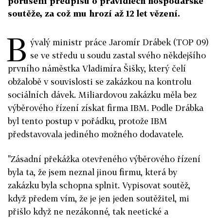
porušení předpisů o pravidlech hospodářské
soutěže, za což mu hrozí až 12 let vězení.
B
ývalý ministr práce Jaromír Drábek (TOP 09)
se ve středu u soudu zastal svého někdejšího
prvního náměstka Vladimíra Šišky, který čelí
obžalobě v souvislosti se zakázkou na kontrolu
sociálních dávek. Miliardovou zakázku měla bez
výběrového řízení získat firma IBM. Podle Drábka
byl tento postup v pořádku, protože IBM
představovala jediného možného dodavatele.
"Zásadní překážka otevřeného výběrového řízení
byla ta, že jsem neznal jinou firmu, která by
zakázku byla schopna splnit. Vypisovat soutěž,
když předem vím, že je jen jeden soutěžitel, mi
přišlo když ne nezákonné, tak neetické a