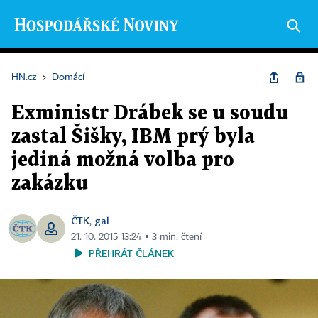
HN.cz
›
Domácí
Exministr Drábek se u soudu
zastal Šišky, IBM prý byla
jediná možná volba pro
zakázku
ČTK
gal
,
21. 10. 2015 13:24 ▪ 3 min. čtení
PŘEHRÁT ČLÁNEK