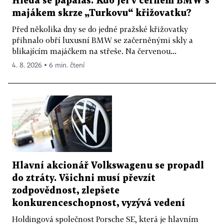
Hledá se papaláš. Kdo jel v černém BMW s
majákem skrze „Turkovu“ křižovatku?
Před několika dny se do jedné pražské křižovatky
přihnalo obří luxusní BMW se začerněnými skly a
blikajícím majáčkem na střeše. Na červenou...
4. 8. 2026 ▪ 6 min. čtení
Hlavní akcionář Volkswagenu se propadl
do ztráty. Všichni musí převzít
zodpovědnost, zlepšete
konkurenceschopnost, vyzývá vedení
Holdingová společnost Porsche SE, která je hlavním