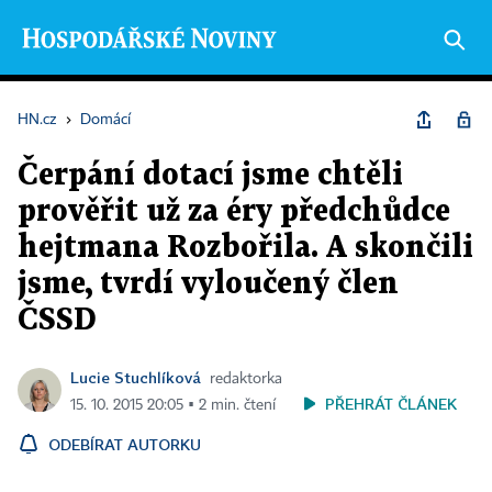
HN.cz
›
Domácí
Čerpání dotací jsme chtěli
prověřit už za éry předchůdce
hejtmana Rozbořila. A skončili
jsme, tvrdí vyloučený člen
ČSSD
Lucie Stuchlíková
redaktorka
PŘEHRÁT ČLÁNEK
15. 10. 2015 20:05 ▪ 2 min. čtení
ODEBÍRAT AUTORKU