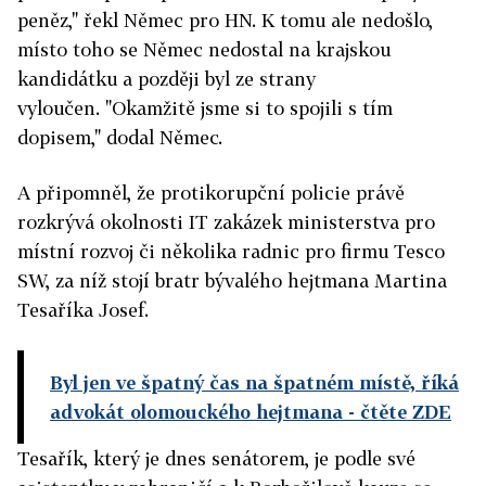
peněz," řekl Němec pro HN. K tomu ale nedošlo,
místo toho se Němec nedostal na krajskou
kandidátku a později byl ze strany
vyloučen. "Okamžitě jsme si to spojili s tím
dopisem," dodal Němec.
A připomněl, že protikorupční policie právě
rozkrývá okolnosti IT zakázek ministerstva pro
místní rozvoj či několika radnic pro firmu Tesco
SW, za níž stojí bratr bývalého hejtmana Martina
Tesaříka Josef.
Byl jen ve špatný čas na špatném místě, říká
advokát olomouckého hejtmana
- čtěte ZDE
Tesařík, který je dnes senátorem, je podle své