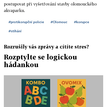
postupovat při vyšetřování stavby olomouckého
akvaparku.
#protikorupční policie
#Olomouc
#korupce
#stíhání
Rozrušily vás zprávy a cítíte stres?
Rozptylte se logickou
hádankou