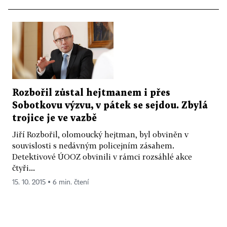
Rozbořil zůstal hejtmanem i přes
Sobotkovu výzvu, v pátek se sejdou. Zbylá
trojice je ve vazbě
Jiří Rozbořil, olomoucký hejtman, byl obviněn v
souvislosti s nedávným policejním zásahem.
Detektivové ÚOOZ obvinili v rámci rozsáhlé akce
čtyři...
15. 10. 2015 ▪ 6 min. čtení