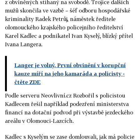
z obviněných stíhaný na svobodě. Trojice dalších
mužů skončila ve vazbě – šéf odboru hospodářské
kriminality Radek Petrůj, náměstek ředitele
olomouckého krajského policejního ředitelství
Karel Kadlec a podnikatel Ivan Kyselý, blízký přítel
Ivana Langera.
Langer je volný. První obvinění v korupční
kauze míří na jeho kamaráda a policisty
-
čtěte ZDE
Podle serveru Neovlivní.cz Rozbořil s policistou
Kadlecem řešil například podezření ministerstva
financí na dotační podvod při výstavbě jezdeckého
areálu v Olomouci-Lazcích.
Kadlec s Kyselým se zase domlouvali, jak má policie