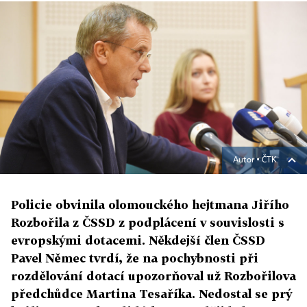
Autor ▪
ČTK
Policie obvinila olomouckého hejtmana Jiřího
Rozbořila z ČSSD z podplácení v souvislosti s
evropskými dotacemi. Někdejší člen ČSSD
Pavel Němec tvrdí, že na pochybnosti při
rozdělování dotací upozorňoval už Rozbořilova
předchůdce Martina Tesaříka. Nedostal se prý