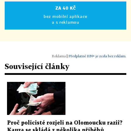
ZA 40 KČ
bez mobilní aplikace
a s reklamou
|
Předplatné HN+ je zcela bez reklam.
Související články
Proč policisté rozjeli na Olomoucku razii?
Kauza se skládá z několika příběhů