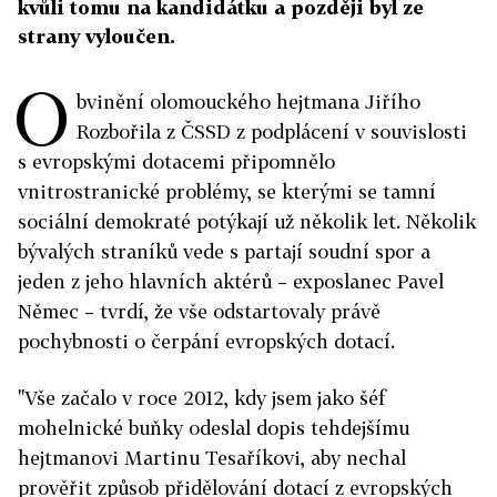
kvůli tomu na kandidátku a později byl ze
strany vyloučen.
O
bvinění olomouckého hejtmana Jiřího
Rozbořila z ČSSD z podplácení v souvislosti
s evropskými dotacemi připomnělo
vnitrostranické problémy, se kterými se tamní
sociální demokraté potýkají už několik let. Několik
bývalých straníků vede s partají soudní spor a
jeden z jeho hlavních aktérů – exposlanec Pavel
Němec – tvrdí, že vše odstartovaly právě
pochybnosti o čerpání evropských dotací.
"Vše začalo v roce 2012, kdy jsem jako šéf
mohelnické buňky odeslal dopis tehdejšímu
hejtmanovi Martinu Tesaříkovi, aby nechal
prověřit způsob přidělování dotací z evropských