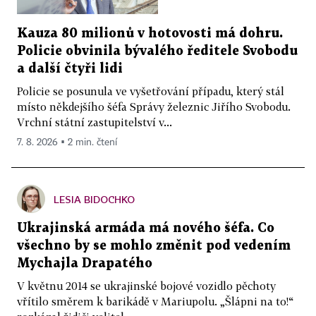
Kauza 80 milionů v hotovosti má dohru.
Policie obvinila bývalého ředitele Svobodu
a další čtyři lidi
Policie se posunula ve vyšetřování případu, který stál
místo někdejšího šéfa Správy železnic Jiřího Svobodu.
Vrchní státní zastupitelství v...
7. 8. 2026 ▪ 2 min. čtení
LESIA BIDOCHKO
Ukrajinská armáda má nového šéfa. Co
všechno by se mohlo změnit pod vedením
Mychajla Drapatého
V květnu 2014 se ukrajinské bojové vozidlo pěchoty
vřítilo směrem k barikádě v Mariupolu. „Šlápni na to!“