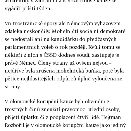
asistentky v zahraničí a k Rozbořilově kauze se
vyjádří příští týden.
Vnitrostranické spory ale Němcovým vyhazovem
zdaleka neskončily. Mohelničtí sociální demokraté
se nedostali ani na kandidátku do předčasných
parlamentních voleb o rok později. Kvůli tomu se
někteří z nich s ČSSD dodnes soudí, zastupuje je
právě Němec. Členy strany už ovšem nejsou –
nejdříve byla zrušena mohelnická buňka, poté byla
pětice nejhlasitějších odpůrců úplně vyloučena ze
strany.
V olomoucké korupční kauze byli obviněni z
trestných činů zneužití pravomoci úřední osoby,
přijetí úplatku či z podplacení čtyři lidé. Hejtman
Rozbořil je v olomoucké korupční kauze jako jediný