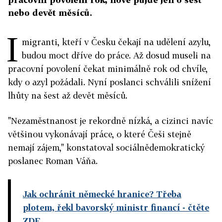
nebo devět měsíců.
I
migranti, kteří v Česku čekají na udělení azylu,
budou moct dříve do práce. Až dosud museli na
pracovní povolení čekat minimálně rok od chvíle,
kdy o azyl požádali. Nyní poslanci schválili snížení
lhůty na šest až devět měsíců.
"Nezaměstnanost je rekordně nízká, a cizinci navíc
většinou vykonávají práce, o které Češi stejně
nemají zájem," konstatoval sociálnědemokratický
poslanec Roman Váňa.
Jak ochránit německé hranice? Třeba
plotem, řekl bavorský ministr financí
- čtěte
ZDE