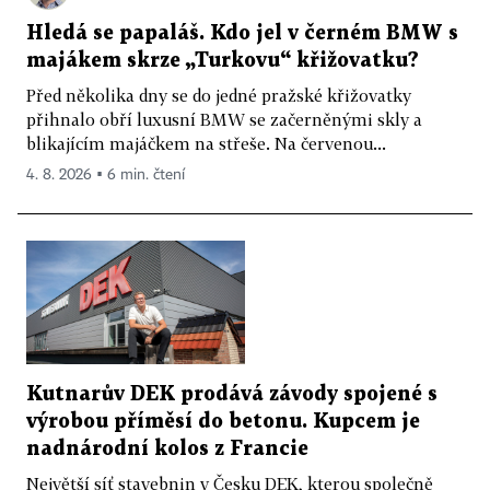
Hledá se papaláš. Kdo jel v černém BMW s
majákem skrze „Turkovu“ křižovatku?
Před několika dny se do jedné pražské křižovatky
přihnalo obří luxusní BMW se začerněnými skly a
blikajícím majáčkem na střeše. Na červenou...
4. 8. 2026 ▪ 6 min. čtení
Kutnarův DEK prodává závody spojené s
výrobou příměsí do betonu. Kupcem je
nadnárodní kolos z Francie
Největší síť stavebnin v Česku DEK, kterou společně