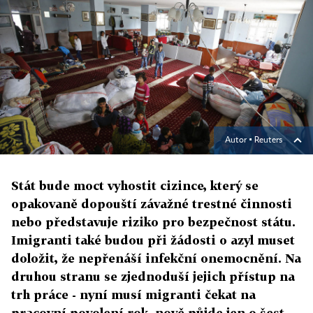
Autor ▪
Reuters
Stát bude moct vyhostit cizince, který se
opakovaně dopouští závažné trestné činnosti
nebo představuje riziko pro bezpečnost státu.
Imigranti také budou při žádosti o azyl muset
doložit, že nepřenáší infekční onemocnění. Na
druhou stranu se zjednoduší jejich přístup na
trh práce - nyní musí migranti čekat na
pracovní povolení rok, nově půjde jen o šest