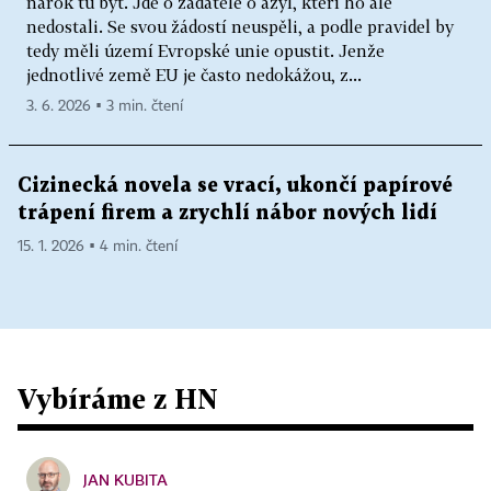
nárok tu být. Jde o žadatele o azyl, kteří ho ale
nedostali. Se svou žádostí neuspěli, a podle pravidel by
tedy měli území Evropské unie opustit. Jenže
jednotlivé země EU je často nedokážou, z...
3. 6. 2026 ▪ 3 min. čtení
Cizinecká novela se vrací, ukončí papírové
trápení firem a zrychlí nábor nových lidí
15. 1. 2026 ▪ 4 min. čtení
Vybíráme z HN
JAN KUBITA