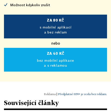
Možnost kdykoliv zrušit
ZA 80 KČ
s mobilní aplikací
a bez reklam
nebo
ZA 40 KČ
bez mobilní aplikace
a s reklamou
|
Předplatné HN+ je zcela bez reklam.
Související články