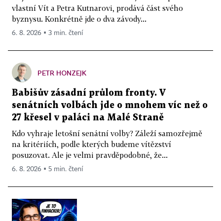
vlastní Vít a Petra Kutnarovi, prodává část svého
byznysu. Konkrétně jde o dva závody...
6. 8. 2026 ▪ 3 min. čtení
PETR HONZEJK
Babišův zásadní průlom fronty. V
senátních volbách jde o mnohem víc než o
27 křesel v paláci na Malé Straně
Kdo vyhraje letošní senátní volby? Záleží samozřejmě
na kritériích, podle kterých budeme vítězství
posuzovat. Ale je velmi pravděpodobné, že...
6. 8. 2026 ▪ 5 min. čtení