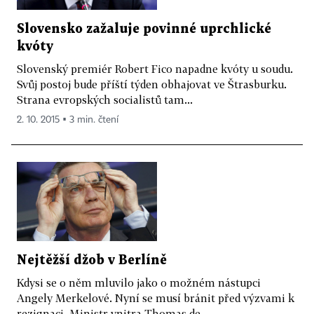
Slovensko zažaluje povinné uprchlické
kvóty
Slovenský premiér Robert Fico napadne kvóty u soudu.
Svůj postoj bude příští týden obhajovat ve Štrasburku.
Strana evropských socialistů tam...
2. 10. 2015 ▪ 3 min. čtení
Nejtěžší džob v Berlíně
Kdysi se o něm mluvilo jako o možném nástupci
Angely Merkelové. Nyní se musí bránit před výzvami k
rezignaci. Ministr vnitra Thomas de...