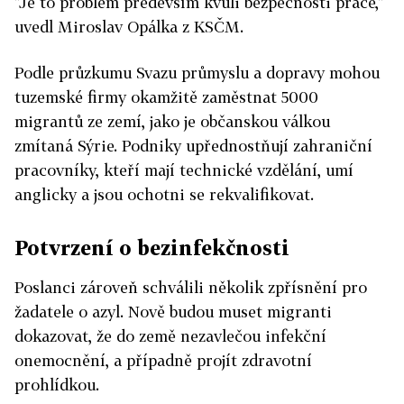
"Je to problém především kvůli bezpečnosti práce,"
uvedl Miroslav Opálka z KSČM.
Podle průzkumu Svazu průmyslu a dopravy mohou
tuzemské firmy okamžitě zaměstnat 5000
migrantů ze zemí, jako je občanskou válkou
zmítaná Sýrie. Podniky upřednostňují zahraniční
pracovníky, kteří mají technické vzdělání, umí
anglicky a jsou ochotni se rekvalifikovat.
Potvrzení o bezinfekčnosti
Poslanci zároveň schválili několik zpřísnění pro
žadatele o azyl. Nově budou muset migranti
dokazovat, že do země nezavlečou infekční
onemocnění, a případně projít zdravotní
prohlídkou.