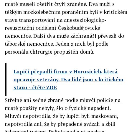
místě museli ošetřit čtyři zraněné. Dva muži s
těžkým mozkolebečním poraněním byli v kritickém
stavu transportováni na anesteziologicko-
resuscitační oddělení Českobudějovické
nemocnice. Další dva muže záchranáři převezli do
táborské nemocnice. Jeden z nich byl podle
personálu chirurgie propuštěn domů.
Lupiči přepadli firmu v Horusicích, která
opravuje veterány. Dva lidé jsou v kritickém
stavu
- čtěte ZDE
Střelné ani sečné zbraně podle mluvčí policie na
místě použity nebyly, šlo o fyzické napadení.
Mluvčí nepotvrdila, že by lupiči byli maskovaní,
nepotvrdila ani, že by přepadené svázali a zbili
železnými tyčemi. Policie podle ní nechce