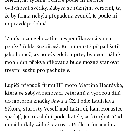
ovlivňovat svědky. Zabývá se různými verzemi, ta,
že by firma nebyla přepadena zvenčí, je podle ní
nepravděpodobná.
"Z místa zmizela zatím nespecifikovaná suma
peněz," řekla Kozoňová. Kriminalisté případ šetří
jako loupež, až po výsledcích pitvy by eventuálně
mohli čin překvalifikovat a bude možné stanovit
trestní sazbu pro pachatele.
Lupiči přepadli firmu HF moto Martina Hadrávka,
která se zabývá renovací veteránů a výrobou dílů
do motorek značky Jawa a ČZ. Podle Ladislava
Sýkory, starosty Veselí nad Lužnicí, kam Horusice
spadají, jde o solidní podnikatele, se kterými úřad
neměl nikdy žádné starosti. Podle informací na