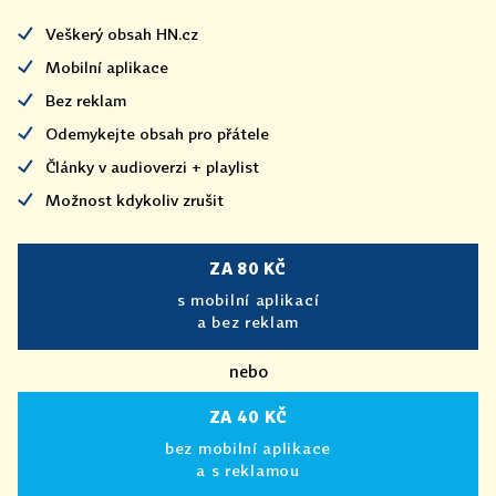
Veškerý obsah HN.cz
Mobilní aplikace
Bez reklam
Odemykejte obsah pro přátele
Články v audioverzi + playlist
Možnost kdykoliv zrušit
ZA 80 KČ
s mobilní aplikací
a bez reklam
nebo
ZA 40 KČ
bez mobilní aplikace
a s reklamou