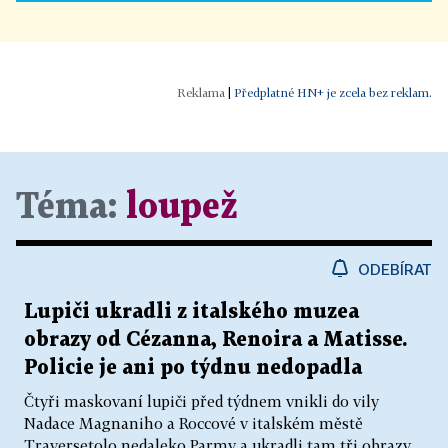
|
Předplatné HN+ je zcela bez reklam.
Téma:
loupež
ODEBÍRAT
Lupiči ukradli z italského muzea
obrazy od Cézanna, Renoira a Matisse.
Policie je ani po týdnu nedopadla
Čtyři maskovaní lupiči před týdnem vnikli do vily
Nadace Magnaniho a Roccové v italském městě
Traversetolo nedaleko Parmy a ukradli tam tři obrazy