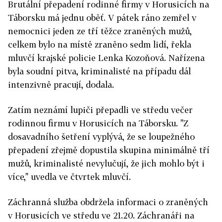
Brutální přepadení rodinné firmy v Horusicích na
Táborsku má jednu oběť. V pátek ráno zemřel v
nemocnici jeden ze tří těžce zraněných mužů,
celkem bylo na místě zraněno sedm lidí, řekla
mluvčí krajské policie Lenka Kozoňová. Nařízena
byla soudní pitva, kriminalisté na případu dál
intenzivně pracují, dodala.
Zatím neznámí lupiči přepadli ve středu večer
rodinnou firmu v Horusicích na Táborsku.
"Z
dosavadního šetření vyplývá, že se loupežného
přepadení zřejmě dopustila skupina minimálně tří
mužů, kriminalisté nevylučují, že jich mohlo být i
více," uvedla ve čtvrtek mluvčí.
Záchranná služba obdržela informaci o zraněných
v Horusicích ve středu ve 21.20. Záchranáři na