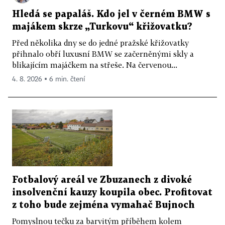
Hledá se papaláš. Kdo jel v černém BMW s
majákem skrze „Turkovu“ křižovatku?
Před několika dny se do jedné pražské křižovatky
přihnalo obří luxusní BMW se začerněnými skly a
blikajícím majáčkem na střeše. Na červenou...
4. 8. 2026 ▪ 6 min. čtení
Fotbalový areál ve Zbuzanech z divoké
insolvenční kauzy koupila obec. Profitovat
z toho bude zejména vymahač Bujnoch
Pomyslnou tečku za barvitým příběhem kolem