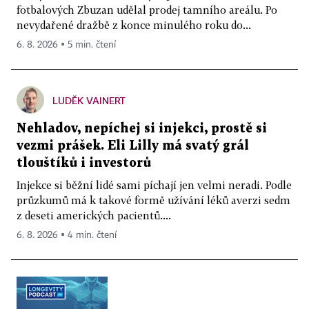
fotbalových Zbuzan udělal prodej tamního areálu. Po
nevydařené dražbě z konce minulého roku do...
6. 8. 2026 ▪ 5 min. čtení
LUDĚK VAINERT
Nehladov, nepíchej si injekci, prostě si
vezmi prášek. Eli Lilly má svatý grál
tlouštíků i investorů
Injekce si běžní lidé sami píchají jen velmi neradi. Podle
průzkumů má k takové formě užívání léků averzi sedm
z deseti amerických pacientů....
6. 8. 2026 ▪ 4 min. čtení