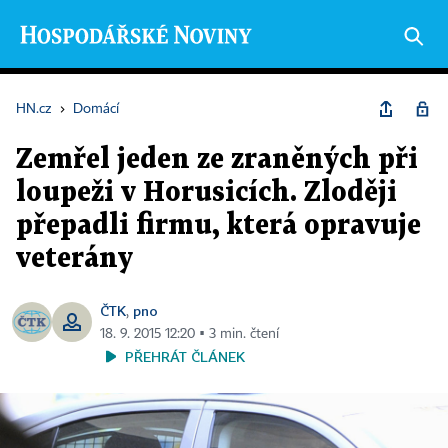
HN.cz
›
Domácí
Zemřel jeden ze zraněných při
loupeži v Horusicích. Zloději
přepadli firmu, která opravuje
veterány
ČTK
pno
,
18. 9. 2015 12:20 ▪ 3 min. čtení
PŘEHRÁT ČLÁNEK