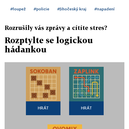
#loupež
#policie
#Jihočeský kraj
#napadení
Rozrušily vás zprávy a cítíte stres?
Rozptylte se logickou
hádankou
HRÁT
HRÁT