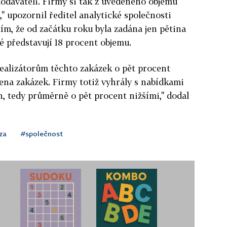
davateli. Firmy si tak z uvedeného objemu
," upozornil ředitel analytické společnosti
ím, že od začátku roku byla zadána jen pětina
é představují 18 procent objemu.
 realizátorům těchto zakázek o pět procent
ena zakázek. Firmy totiž vyhrály s nabídkami
n, tedy průměrně o pět procent nižšími," dodal
za
#společnost