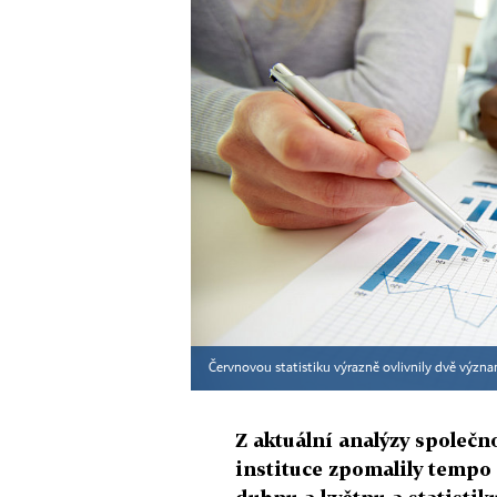
Červnovou statistiku výrazně ovlivnily dvě význa
Z aktuální analýzy společn
instituce zpomalily tempo 