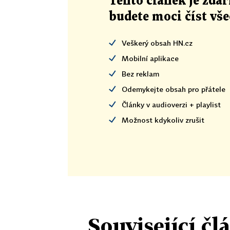
Tento článek
je
zdar
budete moci číst vš
Veškerý obsah HN.cz
Mobilní aplikace
Bez reklam
Odemykejte obsah pro přátele
Články v audioverzi + playlist
Možnost kdykoliv zrušit
Související čl