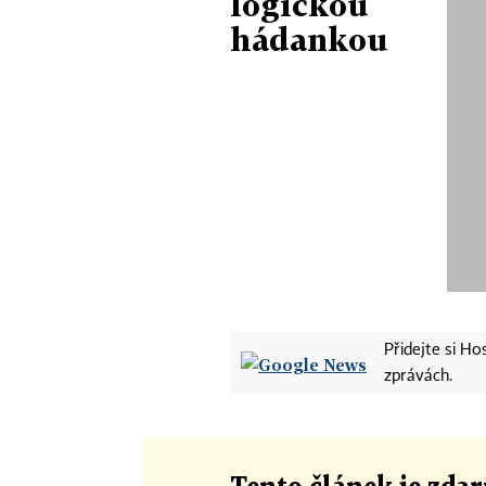
logickou
hádankou
Přidejte si H
zprávách.