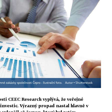
mné zakázky společnosti Čepro - Ilustrační foto.
Autor ▪
Shutterstock
osti CEEC Research vyplývá, že veřejné
investic. Výrazný propad nastal hlavně v