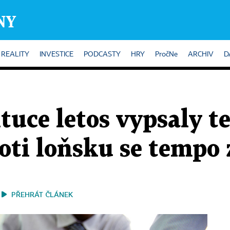
REALITY
INVESTICE
PODCASTY
HRY
PročNe
ARCHIV
D
ituce letos vypsaly t
oti loňsku se tempo
PŘEHRÁT ČLÁNEK