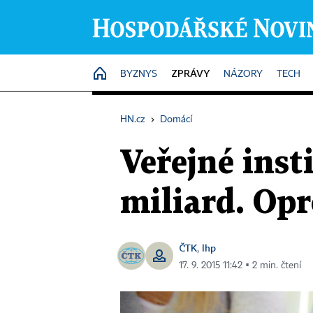
ZPRÁVY
HOME
BYZNYS
NÁZORY
TECH
HN.cz
›
Domácí
Veřejné inst
miliard. Opr
ČTK
lhp
,
17. 9. 2015 11:42 ▪ 2 min. čtení