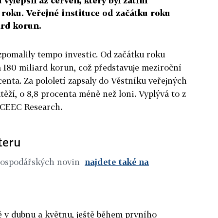
 vylepšil až červen, který byl zatím
roku. Veřejné instituce od začátku roku
ard korun.
 zpomalily tempo investic. Od začátku roku
a 180 miliard korun, což představuje meziroční
centa. Za pololetí zapsaly do Věstníku veřejných
těží, o 8,8 procenta méně než loni. Vyplývá to z
i CEEC Research.
teru
Hospodářských novin
najdete také na
ě v dubnu a květnu, ještě během prvního