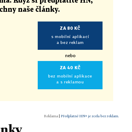
ma. Když si předplatíte HN,
echny naše články
.
ZA 80 KČ
s mobilní aplikací
a bez reklam
nebo
ZA 40 KČ
bez mobilní aplikace
a s reklamou
|
Předplatné HN+ je zcela bez reklam.
ánky