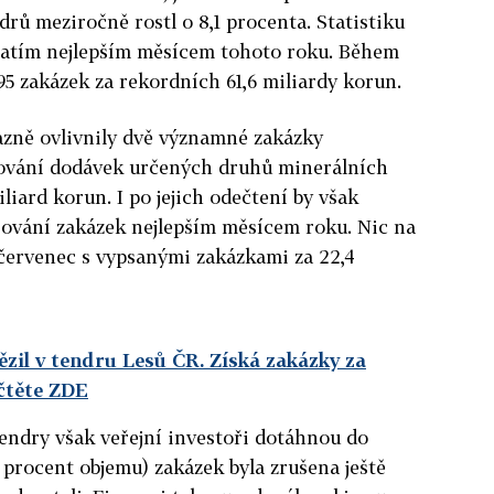
drů meziročně rostl o 8,1 procenta. Statistiku
l zatím nejlepším měsícem tohoto roku. Během
795 zakázek za rekordních 61,6 miliardy korun.
azně ovlivnily dvě významné zakázky
tování dodávek určených druhů minerálních
liard korun. I po jejich odečtení by však
sování zakázek nejlepším měsícem roku. Nic na
ervenec s vypsanými zakázkami za 22,4
ězil v tendru Lesů ČR. Získá zakázky za
čtěte ZDE
endry však veřejní investoři dotáhnou do
 procent objemu) zakázek byla zrušena ještě