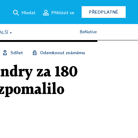
PŘEDPLATNÉ
Hledat
Přihlásit se
BeNative
ALŠÍ
Sdílet
Odemknout známému
endry za 180
 zpomalilo