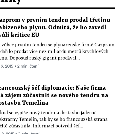
azprom v prvním tendru prodal třetinu
abízeného plynu. Odmítá, že ho zavedl
vůli kritice EU
 vůbec prvním tendru se plynárenské firmě Gazprom
dařilo prodat více než miliardu metrů krychlových
ynu. Doposud ruský gigant prodával...
 9. 2015 ▪ 2 min. čtení
rancouzský šéf diplomacie: Naše firma
á zájem zúčastnit se nového tendru na
ostavbu Temelína
kud se vypíše nový tendr na dostavbu jaderné
ektrárny Temelín, tak by se ho francouzská strana
čitě zúčastnila. Informaci potvrdil šéf...