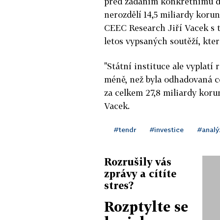
před zadáním konkrétnímu do
nerozdělí 14,5 miliardy korun
CEEC Research Jiří Vacek s t
letos vypsaných soutěží, kter
"Státní instituce ale vyplatí
méně, než byla odhadovaná c
za celkem 27,8 miliardy koru
Vacek.
#tendr
#investice
#analý
Rozrušily vás
zprávy a cítíte
stres?
Rozptylte se