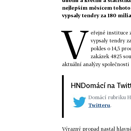
dubnu a květnu a statistiku
nejlepším měsícem tohoto 
vypsaly tendry za 180 mili
V
eřejné instituce
vypsaly tendry z
pokles o 14,5 pro
zakázek 4825 sou
aktuální analýzy společnost
HNDomácí na Twit
Domácí rubriku 
Twitteru
.
Výrazný propad nastal hlavn