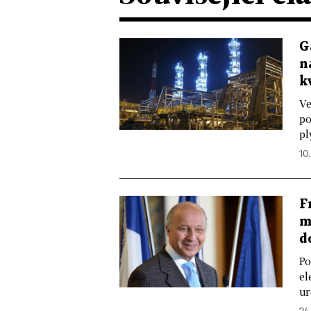
G
n
k
Ve
po
pl
10.
F
m
d
Po
el
ur