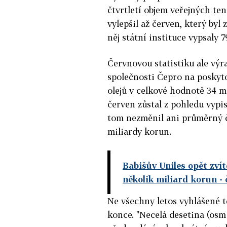
čtvrtletí objem veřejných ten
vylepšil až červen, který by
něj státní instituce vypsaly 
Červnovou statistiku ale výr
společnosti Čepro na posky
olejů v celkové hodnotě 34 mi
červen zůstal z pohledu vypi
tom nezměnil ani průměrný č
miliardy korun.
Babišův Uniles opět zvít
několik miliard korun
- 
Ne všechny letos vyhlášené t
konce. "Necelá desetina (osm